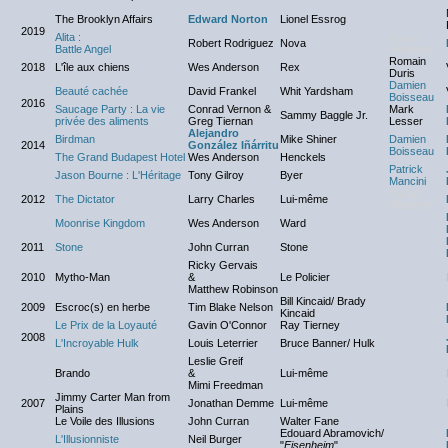
The Brooklyn Affairs
Edward Norton
Lionel Essrog
2019
Alita :
Aucun
Robert Rodriguez
Nova
Battle Angel
Dialogue
Romain
2018
L'île aux chiens
Wes Anderson
Rex
Duris
Damien
Beauté cachée
David Frankel
Whit Yardsham
Boisseau
2016
Saucage Party : La vie
Conrad Vernon &
Mark
Sammy Baggle Jr.
privée des aliments
Greg Tiernan
Lesser
Alejandro
Birdman
Mike Shiner
Damien
2014
González Iñárritu
Boisseau
The Grand Budapest Hotel
Wes Anderson
Henckels
Patrick
Jason Bourne : L'Héritage
Tony Gilroy
Byer
Mancini
Aucun
2012
The Dictator
Larry Charles
Lui-même
Dialogue
Moonrise Kingdom
Wes Anderson
Ward
2011
Stone
John Curran
Stone
Ricky Gervais
2010
Mytho-Man
&
Le Policier
Matthew Robinson
Bill Kincaid/ Brady
2009
Escroc(s) en herbe
Tim Blake Nelson
Kincaid
Le Prix de la Loyauté
Gavin O'Connor
Ray Tierney
2008
L'Incroyable Hulk
Louis Leterrier
Bruce Banner/ Hulk
Leslie Greif
Brando
&
Lui-même
Mimi Freedman
Jimmy Carter Man from
2007
Jonathan Demme
Lui-même
Plains
Le Voile des Illusions
John Curran
Walter Fane
Edouard Abramovich/
L'Illusionniste
Neil Burger
"
Eisenheim
"