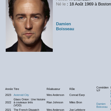
Né le
: 18 Août 1969 à Boston
Damien
Boisseau
Comédien
Année
Titre
Réalisateur
Rôle
V.F
2023
Asteroid City
Wes Anderson
Conrad Earp
Glass Onion : Une histoire
2022
à couteaux tirés
Rian Johnson
Miles Bron
Damien
(VOD)
Boisseau
2021
The French Dispatch
Wes Anderson
Joe Lefebvre