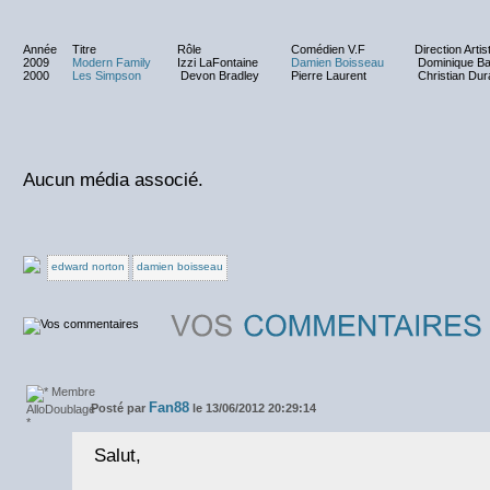
Année
Titre
Rôle
Comédien V.F
Direction Artis
2009
Modern Family
Izzi LaFontaine
Damien Boisseau
Dominique Bai
2000
Les Simpson
Devon Bradley
Pierre Laurent
Christian Dur
Aucun média associé.
edward norton
damien boisseau
Fan88
Posté par
le 13/06/2012 20:29:14
Salut,