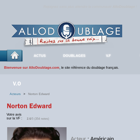
Rejoignez sans plus attendre la communauté
AlloDoublage
!
ACTUS
DOUBLAGES
V.F
Bienvenue sur AlloDoublage.com
, le site référence du doublage français.
Acteurs
>
Norton Edward
Votre avis
sur la VF :
2.6
/5 (354 notes)
Acteur
: Américain