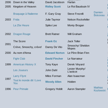
2006
Down in the Valley
David Jacobson
Harlan
2005
Kingdom of Heaven
Ridley Scott
Le Roi Baudouin IV
Damien
Braquage à l'italienne
F. Gary Gray
Steve Frezelli
Boisseau
2003
Frida
Julie Taymor
Nelson Rockefeller
La 25e Heure
Spike Lee
Monty Brogan
2002
Dragon Rouge
Brett Ratner
Will Graham
The Score
Frank Oz
Jack Teller
2001
Smoochy/ Sheldon
Crève, Smoochy, crève!
Danny De Vito
Mopes
2000
Au nom d'Anna
Edward Norton
Le Père Brian Finn
Fight Club
David Fincher
Le Narrateur
1999
American History X
Tony Kaye
Derek Vinyard
Lester Murphy/
Les Joueurs
John Dahl
L'asticot
Larry Flynt
Milos Forman
Alan Isaacman
1997
Tout le monde dit I Love
Woody Allen
Holden
You
Mathias
1996
Peur Primale
Gregory Hoblit
Aaron Stampler
Kozlowski