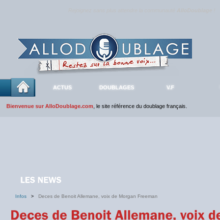
Rejoignez sans plus attendre la communauté
AlloDoublage
!
ACTUS
DOUBLAGES
V.F
Bienvenue sur AlloDoublage.com
, le site référence du doublage français.
Infos
>
Deces de Benoit Allemane, voix de Morgan Freeman