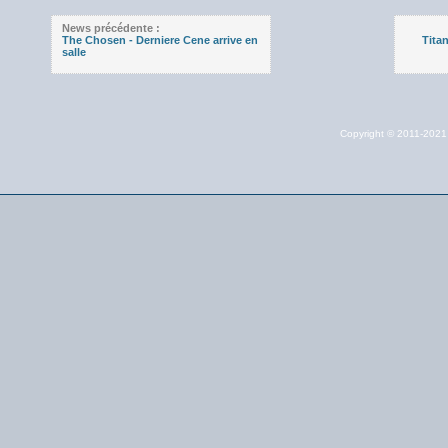
News précédente :
The Chosen - Derniere Cene arrive en
Tita
salle
Copyright © 2011-202