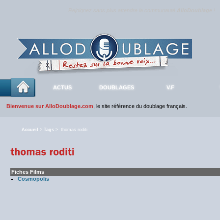
Rejoignez sans plus attendre la communauté
AlloDoublage
!
ACTUS
DOUBLAGES
V.F
Bienvenue sur AlloDoublage.com
, le site référence du doublage français.
Accueil
>
Tags
> thomas roditi
Fiches Films
Cosmopolis