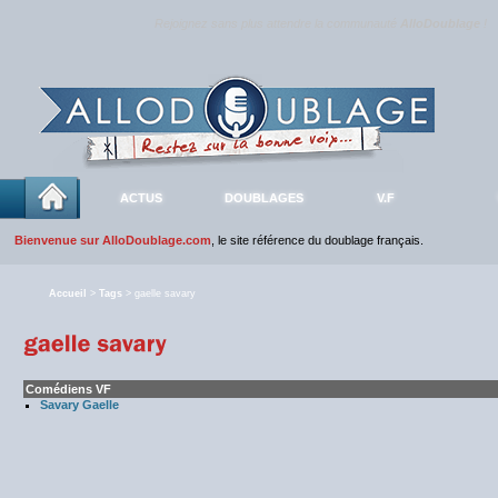
Rejoignez sans plus attendre la communauté
AlloDoublage
!
ACTUS
DOUBLAGES
V.F
Bienvenue sur AlloDoublage.com
, le site référence du doublage français.
Accueil
>
Tags
> gaelle savary
Comédiens VF
Savary Gaelle