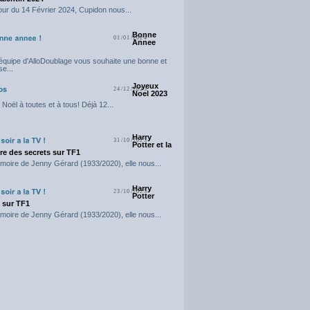
our du 14 Février 2024, Cupidon nous...
Bonne
01/01/2024
Annee
'équipe d'AlloDoublage vous souhaite une bonne et
e...
Joyeux
24/12/2023
Noel 2023
Noël à toutes et à tous! Déjà 12...
Harry
31/10/2023
Potter et la
e des secrets sur TF1
moire de Jenny Gérard (1933/2020), elle nous...
Harry
23/10/2023
Potter
t sur TF1
moire de Jenny Gérard (1933/2020), elle nous...