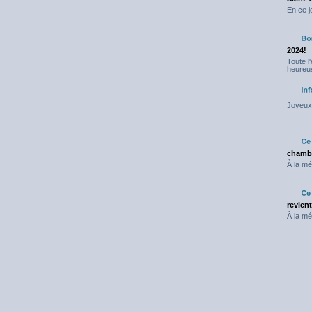
En ce j
2024!
Toute l
heureus
Joyeux 
chambr
À la mé
revien
À la mé