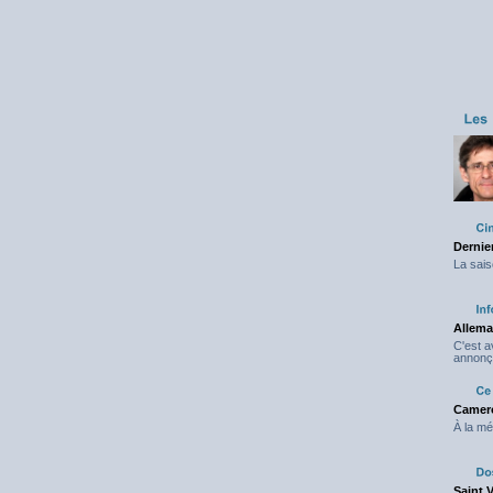
Dernier
La sais
Allema
C'est 
annonç
Camero
À la mé
Saint 