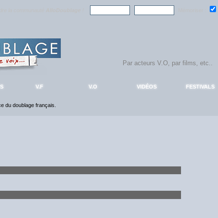
ndre la communauté
AlloDoublage
!
Mémoriser :
S
V.F
V.O
VIDÉOS
FESTIVALS
nce du doublage français.