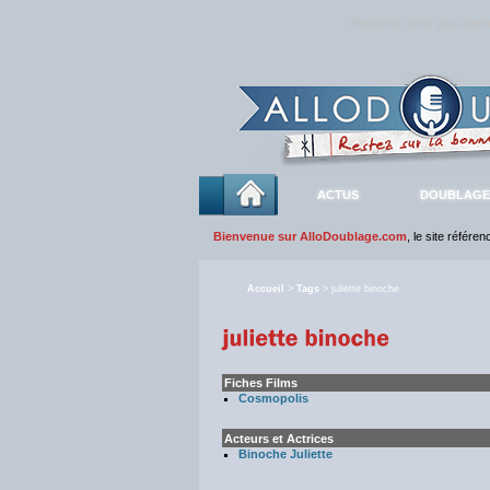
Rejoignez sans plus atte
ACTUS
DOUBLAGE
Bienvenue sur AlloDoublage.com
, le site référe
Accueil
>
Tags
> juliette binoche
Fiches Films
Cosmopolis
Acteurs et Actrices
Binoche Juliette