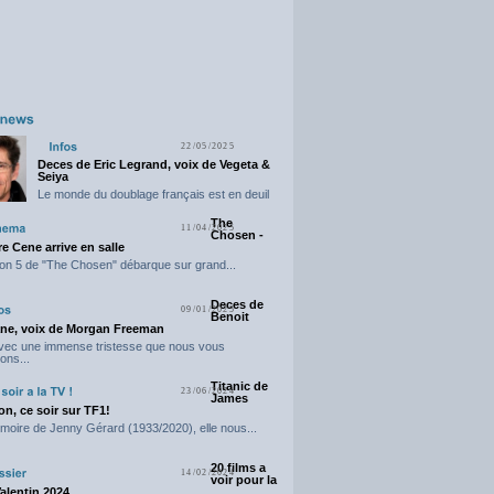
22/05/2025
Deces de Eric Legrand, voix de Vegeta &
Seiya
Le monde du doublage français est en deuil
suite...
The
11/04/2025
Chosen -
e Cene arrive en salle
on 5 de "The Chosen" débarque sur grand...
Deces de
09/01/2025
Benoit
ne, voix de Morgan Freeman
avec une immense tristesse que nous vous
ons...
Titanic de
23/06/2024
James
n, ce soir sur TF1!
moire de Jenny Gérard (1933/2020), elle nous...
20 films a
14/02/2024
voir pour la
Valentin 2024