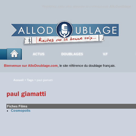
Rejoignez sans plus attendre la communauté
AlloDoublage
!
ACTUS
DOUBLAGES
V.F
Bienvenue sur AlloDoublage.com
, le site référence du doublage français.
Accueil
>
Tags
> paul giamatti
Fiches Films
Cosmopolis