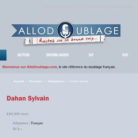
Rejoignez sans plus attendre la communauté
AlloDoublage
!
ACTUS
DOUBLAGES
V.F
V.O
Bienvenue sur AlloDoublage.com
, le site référence du doublage français.
Accueil
>
Glossaire
>
Adaptateurs
> Dahan Sylvain
3.9
/5 (856 notes)
Adaptateur
: Français
Né le
:
NC