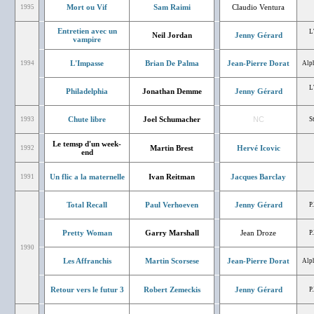
Mort ou Vif
Sam Raimi
Claudio Ventura
1995
Entretien avec un
L
Neil Jordan
Jenny Gérard
vampire
L'Impasse
Brian De Palma
Jean-Pierre Dorat
1994
Alph
L
Philadelphia
Jonathan Demme
Jenny Gérard
Chute libre
Joel Schumacher
NC
1993
S
Le temsp d'un week-
Martin Brest
Hervé Icovic
1992
end
Un flic a la maternelle
Ivan Reitman
Jacques Barclay
1991
Total Recall
Paul Verhoeven
Jenny Gérard
P
Pretty Woman
Garry Marshall
Jean Droze
P
1990
Les Affranchis
Martin Scorsese
Jean-Pierre Dorat
Alph
Retour vers le futur 3
Robert Zemeckis
Jenny Gérard
P