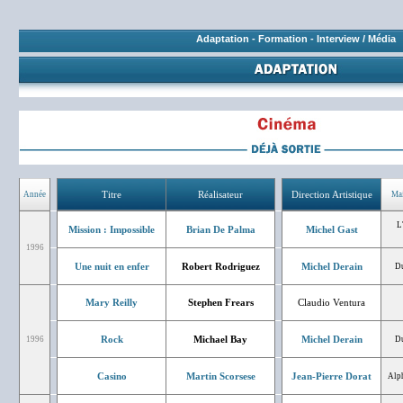
Adaptation
-
Formation
-
Interview / Média
Titre
Réalisateur
Direction Artistique
Année
Mai
L
Mission : Impossible
Brian De Palma
Michel Gast
1996
Une nuit en enfer
Robert Rodriguez
Michel Derain
Du
Mary Reilly
Stephen Frears
Claudio Ventura
Rock
Michael Bay
Michel Derain
1996
Du
Casino
Martin Scorsese
Jean-Pierre Dorat
Alph