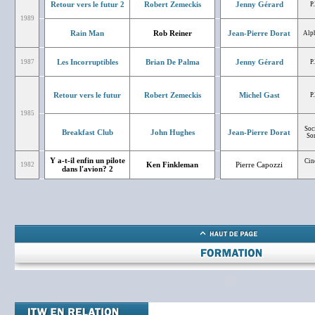
Retour vers le futur 2
Robert Zemeckis
Jenny Gérard
P
1989
Rain Man
Rob Reiner
Jean-Pierre Dorat
Alph
Les Incorruptibles
Brian De Palma
Jenny Gérard
1987
P
Retour vers le futur
Robert Zemeckis
Michel Gast
P
1985
Soc
Breakfast Club
John Hughes
Jean-Pierre Dorat
Son
Y a-t-il enfin un pilote
Cin
Ken Finkleman
Pierre Capozzi
1982
dans l'avion? 2
NC