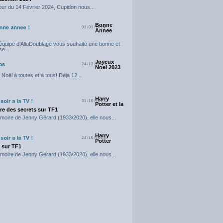
our du 14 Février 2024, Cupidon nous...
Bonne
01/01/2024
Annee
'équipe d'AlloDoublage vous souhaite une bonne et
e...
Joyeux
24/12/2023
Noel 2023
Noël à toutes et à tous! Déjà 12...
Harry
31/10/2023
Potter et la
e des secrets sur TF1
moire de Jenny Gérard (1933/2020), elle nous...
Harry
23/10/2023
Potter
t sur TF1
moire de Jenny Gérard (1933/2020), elle nous...