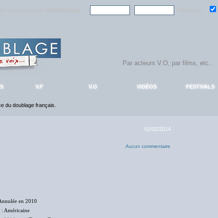
ndre la communauté
AlloDoublage
!
Mémoriser :
S
V.F
V.O
VIDÉOS
FESTIVALS
nce du doublage français.
01/02/2014
Aucun commentaire
Annulée en 2010
: Américaine