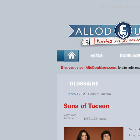
Rejoignez sans plus atte
ACTUS
DOUBLAGE
Bienvenue sur AlloDoublage.com
, le site référe
Series TV
>
Sons of Tucson
Votre avis
sur la VF :
1.9
/5 (165 notes)
Série
: 
Origine