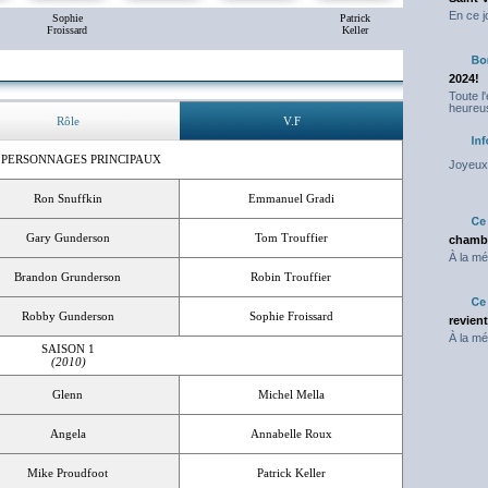
En ce j
Sophie
Patrick
Froissard
Keller
2024!
Toute l
heureus
Rôle
V.F
 PERSONNAGES PRINCIPAUX
Joyeux 
Ron Snuffkin
Emmanuel Gradi
Gary Gunderson
Tom Trouffier
chambr
À la mé
Brandon Grunderson
Robin Trouffier
Robby Gunderson
Sophie Froissard
revien
À la mé
SAISON 1
(2010)
Glenn
Michel Mella
Angela
Annabelle Roux
Mike Proudfoot
Patrick Keller