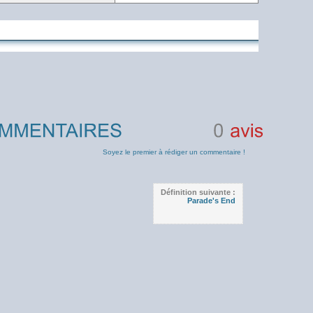
0
avis
Soyez le premier à rédiger un commentaire !
Définition suivante :
Parade's End