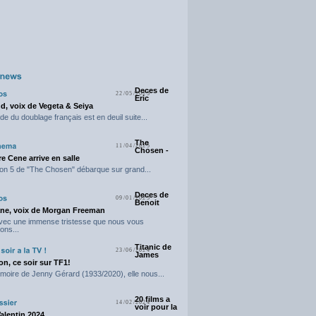
Deces de
22/05/2025
Eric
d, voix de Vegeta & Seiya
e du doublage français est en deuil suite...
The
11/04/2025
Chosen -
e Cene arrive en salle
on 5 de "The Chosen" débarque sur grand...
Deces de
09/01/2025
Benoit
ne, voix de Morgan Freeman
avec une immense tristesse que nous vous
ons...
Titanic de
23/06/2024
James
n, ce soir sur TF1!
moire de Jenny Gérard (1933/2020), elle nous...
20 films a
14/02/2024
voir pour la
Valentin 2024