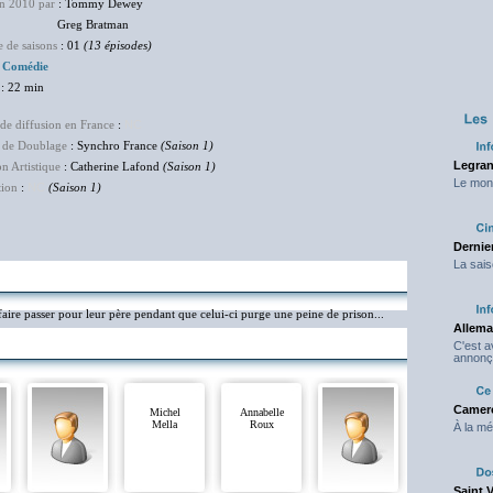
en 2010 par
: Tommy Dewey
eg Bratman
 de saisons
: 01
(13 épisodes)
:
Comédie
: 22 min
de diffusion en France
:
NC
 de Doublage
: Synchro France
(Saison 1)
Legran
on Artistique
: Catherine Lafond
(Saison 1)
Le mond
tion
:
NC
(Saison 1)
Dernier
La sais
aire passer pour leur père pendant que celui-ci purge une peine de prison...
Allema
C'est 
annonç
Camero
Michel
Annabelle
Mella
Roux
À la mé
Saint 