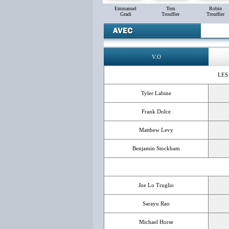
Emmanuel
Tom
Robin
Gradi
Trouffier
Trouffier
V.O
LES
Tyler Labine
Frank Dolce
Matthew Levy
Benjamin Stockham
Joe Lo Truglio
Sarayu Rao
Michael Horse