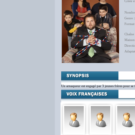
Créée 
Gr
Nombre
Genre
Format
Chaîne 
Maison
Directi
Adapta
Un arnaqueur est engagé par 3 jeunes frères pour se f