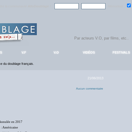
ndre la communauté
AlloDoublage
!
Mémoriser :
S
V.F
V.O
VIDÉOS
FESTIVALS
nce du doublage français.
21/06/2013
Aucun commentaire
Annulée en 2017
: Américaine