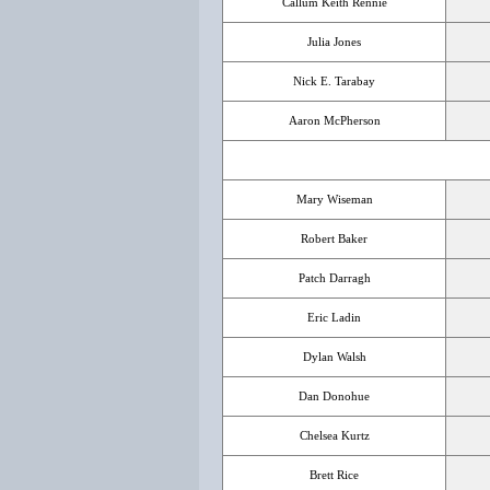
Callum Keith Rennie
Julia Jones
Nick E. Tarabay
Aaron McPherson
Mary Wiseman
Robert Baker
Patch Darragh
Eric Ladin
Dylan Walsh
Dan Donohue
Chelsea Kurtz
Brett Rice