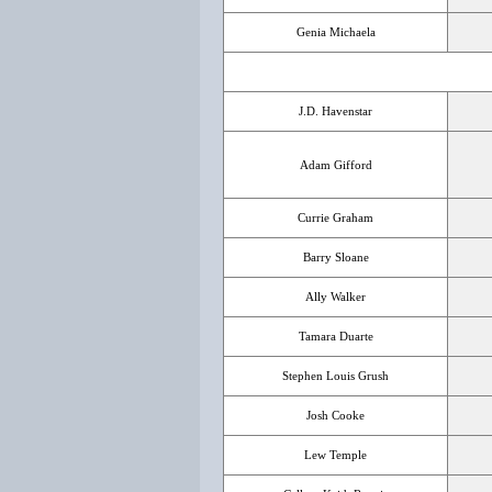
Genia Michaela
J.D. Havenstar
Adam Gifford
Currie Graham
Barry Sloane
Ally Walker
Tamara Duarte
Stephen Louis Grush
Josh Cooke
Lew Temple