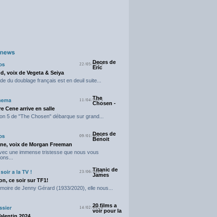
Deces de
22/05/2025
Eric
d, voix de Vegeta & Seiya
e du doublage français est en deuil suite...
The
11/04/2025
Chosen -
e Cene arrive en salle
on 5 de "The Chosen" débarque sur grand...
Deces de
09/01/2025
Benoit
ne, voix de Morgan Freeman
avec une immense tristesse que nous vous
ons...
Titanic de
23/06/2024
James
n, ce soir sur TF1!
moire de Jenny Gérard (1933/2020), elle nous...
20 films a
14/02/2024
voir pour la
Valentin 2024