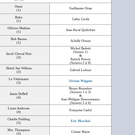
Omar
Guillaume Orsat
(1)
Ruby
Cathy Cerdà
(1)
Officier Mathias
Jean-Pacal Quilichini
(1)
Bob Barnes
Achille Orsoni
(1)
Michel Bedetti
(Saison 1)
Jacob Cheval Noir
&
(3)
Patrick Poivey
(Saisons 2 à 6)
Shérif Jim Wilkins
Gabriel Ledoze
(3)
Le Vétérinaire
Jérôme Wiggins
(3)
Bruno Rozenker
(Saisons 1 à 3)
Jamie DeBell
&
(4)
Jean-Philippe Desrousseaux
(Saisons 5 à 6)
Lizzie Ambrose
Françoise Cadol
(4)
Charlie Fielding
Eric Marchal
(5)
Mrs. Thompson
Colette Marie
(5)