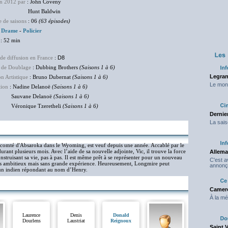
en 2012 par
: John Coveny
nt Baldwin
 de saisons
: 06
(63 épisodes)
:
Drame
-
Policier
: 52 min
de diffusion en France
:
D8
 de Doublage
: Dubbing Brothers
(Saisons 1 à 6)
Legran
on Artistique
: Bruno Dubernat
(Saisons 1 à 6)
Le mond
tion
: Nadine Delanoë
(Saisons 1 à 6)
vane Delanoë
(Saisons 1 à 6)
nique Tzeretheli
(Saisons 1 à 6)
Dernier
La sais
 comté d'Absaroka dans le Wyoming, est veuf depuis une année. Accablé par le
 durant plusieurs mois. Avec l’aide de sa nouvelle adjointe, Vic, il trouve la force
Allema
construisant sa vie, pas à pas. Il est même prêt à se représenter pour un nouveau
C'est 
rès ambitieux mais sans grande expérience. Heureusement, Longmire peut
annonç
, un indien répondant au nom d’Henry.
Camero
À la mé
Laurence
Denis
Donald
Dourlens
Laustriat
Reignoux
Saint 