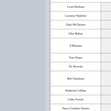
Louis Herthum
Louanne Stephens
Zahn McClarnon
John Bishop
A Martinez
Tom Wopat
Vic Browder
Bob Clendenin
Katherine LaNasa
Colby French
Nancy Linehan Charles