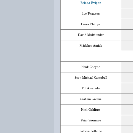
Briana Evigan
Lee Tergesen
Derek Phillips
David Midthunder
Mädchen Amick
Hank Cheyne
Scott Michael Campbell
T.J. Alvarado
Graham Greene
Nick Gehlfuss
Peter Stormare
Patricia Bethune