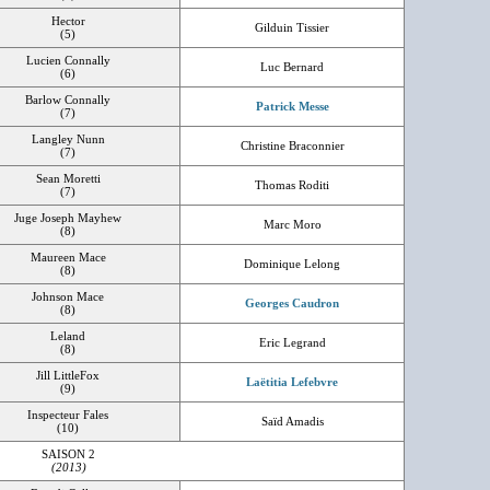
Hector
Gilduin Tissier
(5)
Lucien Connally
Luc Bernard
(6)
Barlow Connally
Patrick Messe
(7)
Langley Nunn
Christine Braconnier
(7)
Sean Moretti
Thomas Roditi
(7)
Juge Joseph Mayhew
Marc Moro
(8)
Maureen Mace
Dominique Lelong
(8)
Johnson Mace
Georges Caudron
(8)
Leland
Eric Legrand
(8)
Jill LittleFox
Laëtitia Lefebvre
(9)
Inspecteur Fales
Saïd Amadis
(10)
SAISON 2
(2013)