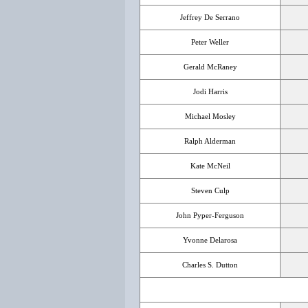
Jeffrey De Serrano
Peter Weller
Gerald McRaney
Jodi Harris
Michael Mosley
Ralph Alderman
Kate McNeil
Steven Culp
John Pyper-Ferguson
Yvonne Delarosa
Charles S. Dutton