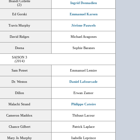
Brandi Collette
Ingrid Donnadieu
(2)
Ed Gorski
Emmanuel Karsen
Travis Murphy
Jérôme Pauwels
David Ridges
Michael Aragones
Deena
Sophie Baranes
SAISON 3
(2014)
Sam Poteet
Emmanuel Lemire
Dr. Weston
Daniel Lafourcade
Dillon
Erwan Zamor
Malachi Strand
Philippe Catoire
Cameron Maddox
Thibaut Lacour
Chance Gilbert
Patrick Laplace
Mary Jo Murphy
Isabelle Leprince