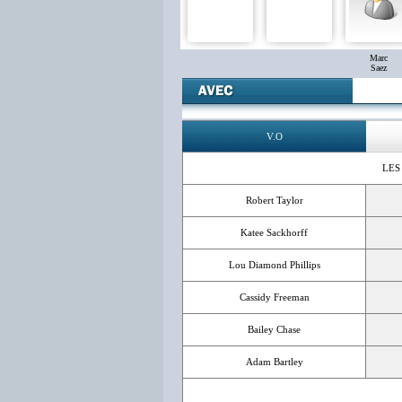
Marc
Saez
V.O
LES
Robert Taylor
Katee Sackhorff
Lou Diamond Phillips
Cassidy Freeman
Bailey Chase
Adam Bartley