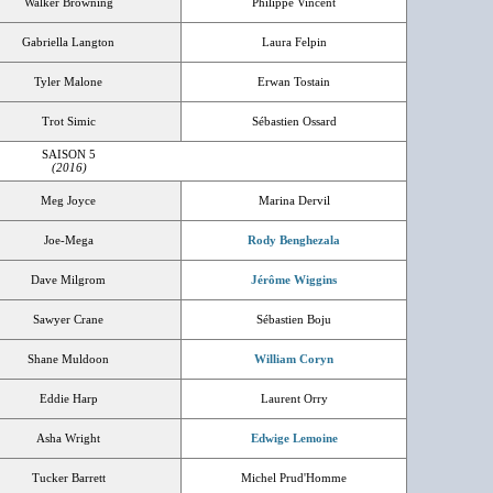
Walker Browning
Philippe Vincent
Gabriella Langton
Laura Felpin
Tyler Malone
Erwan Tostain
Trot Simic
Sébastien Ossard
SAISON 5
(2016)
Meg Joyce
Marina Dervil
Joe-Mega
Rody Benghezala
Dave Milgrom
Jérôme Wiggins
Sawyer Crane
Sébastien Boju
Shane Muldoon
William Coryn
Eddie Harp
Laurent Orry
Asha Wright
Edwige Lemoine
Tucker Barrett
Michel Prud'Homme