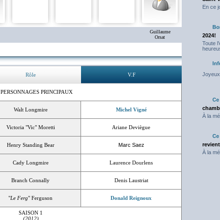
En ce j
Guillaume
2024!
Orsat
Toute l
heureus
Joyeux 
Rôle
V.F
 PERSONNAGES PRINCIPAUX
chambr
Walt Longmire
Michel Vigné
À la mé
Victoria "Vic" Moretti
Ariane Deviègue
revien
Henry Standing Bear
Marc Saez
À la mé
Cady Longmire
Laurence Dourlens
Branch Connally
Denis Laustriat
"
Le Ferg
" Ferguson
Donald Reignoux
SAISON 1
(2012)