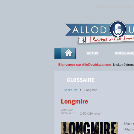
Rejoignez sans plus atte
ACTUS
DOUBLAGE
Bienvenue sur AlloDoublage.com
, le site référe
Series TV
>
Longmire
Votre avis
sur la VF :
2.0
/5 (210 notes)
Série
: 
Origine