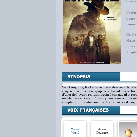
Créée 
Hu
Nombre
Genre
Format
Chaîne 
Maison
Directi
Adapta
Sau
Véro
Walt Longmire, le charismatique et dévoué shérif du
chagrin, il a laissé son équipe se débrouiller sans lui
d’aller de l’avant, reprenant goût à son travail et re
mandat face à Branch Connally , un jeune adjoint t
compter sur le soutien indéfectible de son vieil ami
Michel
Ariane
Vigné
Deviègue