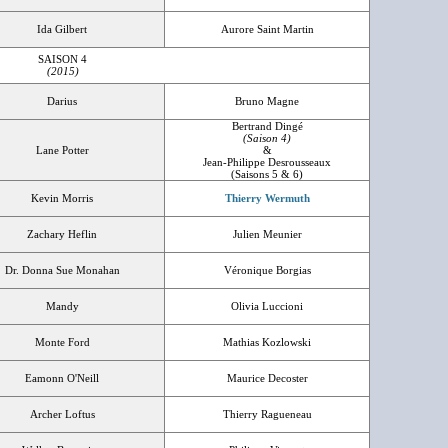
Ida Gilbert
Aurore Saint Martin
SAISON 4
(2015)
Darius
Bruno Magne
Bertrand Dingé
(Saison 4)
Lane Potter
&
Jean-Philippe Desrousseaux
(Saisons 5 & 6)
Kevin Morris
Thierry Wermuth
Zachary Heflin
Julien Meunier
Dr. Donna Sue Monahan
Véronique Borgias
Mandy
Olivia Luccioni
Monte Ford
Mathias Kozlowski
Eamonn O'Neill
Maurice Decoster
Archer Loftus
Thierry Ragueneau