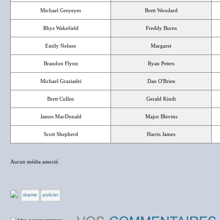
Michael Greyeyes
Brett Woodard
Rhys Wakefield
Freddy Burns
Emily Nelson
Margaret
Brandon Flynn
Ryan Peters
Michael Graziadei
Dan O'Brien
Brett Cullen
Gerald Kindt
James MacDonald
Major Blevins
Scott Shepherd
Harris James
Aucun média associé.
drame
policier