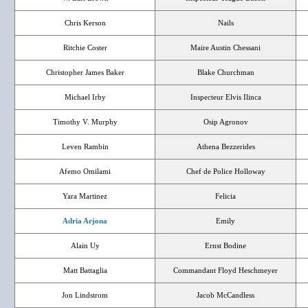
Chris Kerson
Nails
Ritchie Coster
Maire Austin Chessani
Christopher James Baker
Blake Churchman
Michael Irby
Inspecteur Elvis Ilinca
Timothy V. Murphy
Osip Agronov
Leven Rambin
Athena Bezzerides
Afemo Omilami
Chef de Police Holloway
Yara Martinez
Felicia
Adria Arjona
Emily
Alain Uy
Ernst Bodine
Matt Battaglia
Commandant Floyd Heschmeyer
Jon Lindstrom
Jacob McCandless