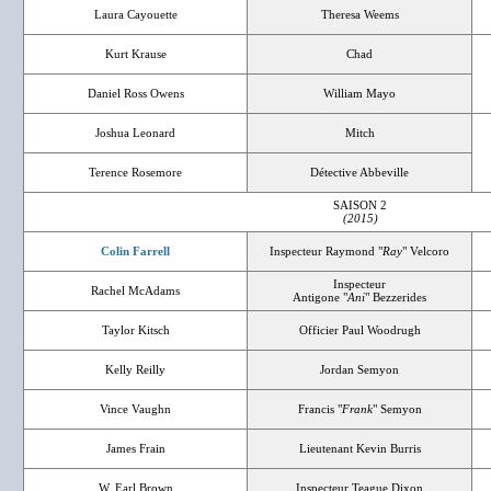
Laura Cayouette
Theresa Weems
Kurt Krause
Chad
Daniel Ross Owens
William Mayo
Joshua Leonard
Mitch
Terence Rosemore
Détective Abbeville
SAISON 2
(2015)
Colin Farrell
Inspecteur Raymond "
Ray
" Velcoro
Inspecteur
Rachel McAdams
Antigone "
Ani
" Bezzerides
Taylor Kitsch
Officier Paul Woodrugh
Kelly Reilly
Jordan Semyon
Vince Vaughn
Francis "
Frank
" Semyon
James Frain
Lieutenant Kevin Burris
W. Earl Brown
Inspecteur Teague Dixon