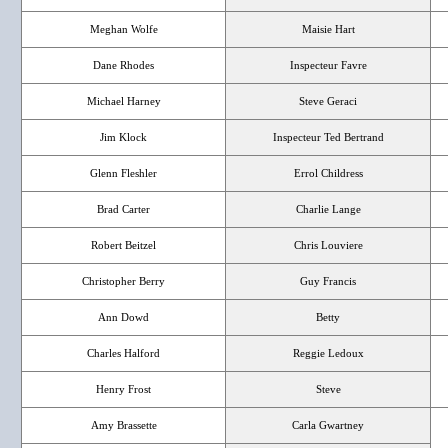
Meghan Wolfe
Maisie Hart
Dane Rhodes
Inspecteur Favre
Michael Harney
Steve Geraci
Jim Klock
Inspecteur Ted Bertrand
Glenn Fleshler
Errol Childress
Brad Carter
Charlie Lange
Robert Beitzel
Chris Louviere
Christopher Berry
Guy Francis
Ann Dowd
Betty
Charles Halford
Reggie Ledoux
Henry Frost
Steve
Amy Brassette
Carla Gwartney