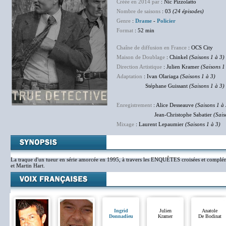
Créée en 2014 par
: Nic Pizzolatto
Nombre de saisons
: 03
(24 épisodes)
Genre
:
Drame
-
Policier
Format
: 52 min
Chaîne de diffusion en France
: OCS City
Maison de Doublage
: Chinkel
(Saisons 1 à 3)
Direction Artistique
: Julien Kramer
(Saisons 1
Adaptation
: Ivan Olariaga
(Saisons 1 à 3)
Stéphane Guissant
(Saisons 1 à 3)
Enregistrement
: Alice Desseauve
(Saisons 1 à 
Jean-Christophe Sabatier
(Sais
Mixage
: Laurent Lepaumier
(Saisons 1 à 3)
La traque d'un tueur en série amorcée en 1995, à travers les ENQUÊTES croisées et complém
et Martin Hart.
Ingrid
Julien
Anatole
Donnadieu
Kramer
De Bodinat