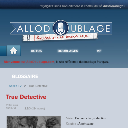
Rejoignez sans plus attendre la communauté
AlloDoublage
!
ACTUS
DOUBLAGES
V.F
Bienvenue sur AlloDoublage.com
, le site référence du doublage français.
Series TV
>
True Detective
Votre avis
sur la VF :
2.2
/5 (214 notes)
Série
: En cours de production
Origine
: Américaine