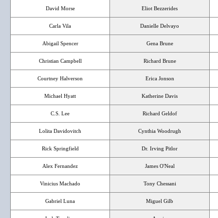
David Morse
Eliot Bezzerides
Carla Vila
Danielle Delvayo
Abigail Spencer
Gena Brune
Christian Campbell
Richard Brune
Courtney Halverson
Erica Jonson
Michael Hyatt
Katherine Davis
C.S. Lee
Richard Geldof
Lolita Davidovitch
Cynthia Woodrugh
Rick Springfield
Dr. Irving Pitlor
Alex Fernandez
James O'Neal
Vinicius Machado
Tony Chessani
Gabriel Luna
Miguel Gilb