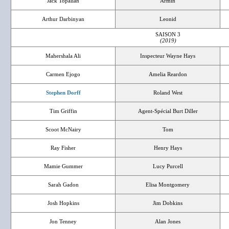
Jack Topalian
Armin
Arthur Darbinyan
Leonid
SAISON 3
(2019)
Mahershala Ali
Inspecteur Wayne Hays
Carmen Ejogo
Amelia Reardon
Stephen Dorff
Roland West
Tim Griffin
Agent-Spécial Burt Diller
Scoot McNairy
Tom
Ray Fisher
Henry Hays
Mamie Gummer
Lucy Purcell
Sarah Gadon
Elisa Montgomery
Josh Hopkins
Jim Dobkins
Jon Tenney
Alan Jones