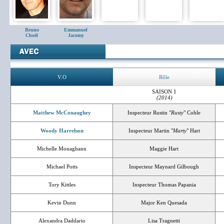
Bruno
Emmanuel
Choël
Jacomy
V.O
Rôle
SAISON 1
(2014)
Matthew McConaughey
Inspecteur Rustin "
Rusty
" Cohle
Woody Harrelson
Inspecteur Martin "
Marty
" Hart
Michelle Monaghann
Maggie Hart
Michael Potts
Inspecteur Maynard Gilbough
Tory Kittles
Inspecteur Thomas Papania
Kevin Dunn
Major Ken Quesada
Alexandra Daddario
Lisa Tragnetti