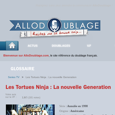
Rejoignez sans plus attendre la communauté
AlloDoublage
!
ACTUS
DOUBLAGES
V.F
Bienvenue sur AlloDoublage.com
, le site référence du doublage français.
Series TV
>
Les Tortues Ninja : La nouvelle Generation
Votre avis
sur la VF :
1.8
/5 (181 notes)
Série
: Annulée en 1998
Origine
: Américaine