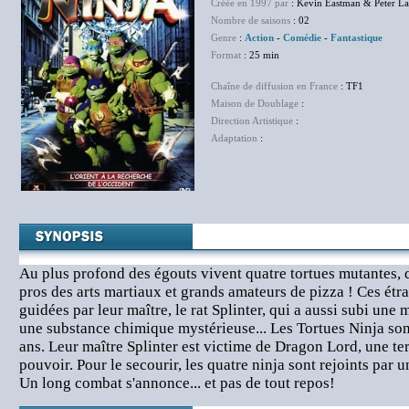
Créée en 1997 par
: Kevin Eastman & Peter La
Nombre de saisons
: 02
Genre
:
Action
-
Comédie
-
Fantastique
Format
: 25 min
Chaîne de diffusion en France
: TF1
Maison de Doublage
:
NC
Direction Artistique
:
NC
Adaptation
:
NC
Au plus profond des égouts vivent quatre tortues mutantes
pros des arts martiaux et grands amateurs de pizza ! Ces étr
guidées par leur maître, le rat Splinter, qui a aussi subi une 
une substance chimique mystérieuse... Les Tortues Ninja so
ans. Leur maître Splinter est victime de Dragon Lord, une ter
pouvoir. Pour le secourir, les quatre ninja sont rejoints par 
Un long combat s'annonce... et pas de tout repos!