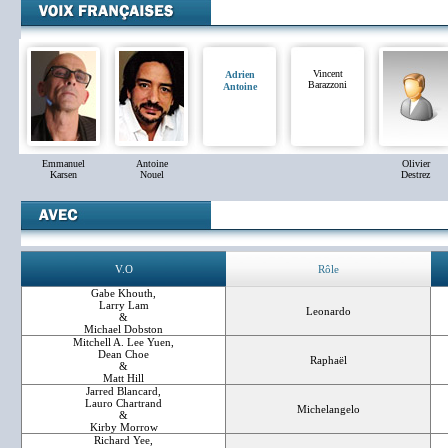
Vincent
Adrien
Barazzoni
Antoine
Emmanuel
Antoine
Olivier
Karsen
Nouel
Destrez
V.O
Rôle
Gabe Khouth,
Larry Lam
Leonardo
&
Michael Dobston
Mitchell A. Lee Yuen,
Dean Choe
Raphaël
&
Matt Hill
Jarred Blancard,
Lauro Chartrand
Michelangelo
&
Kirby Morrow
Richard Yee,