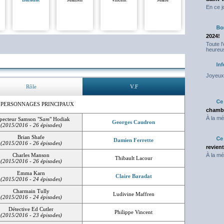
En ce j
2024!
Toute l
heureus
Joyeux 
Rôle
V.F
 PERSONNAGES PRINCIPAUX
chambr
À la mé
pecteur Samson "
Sam
" Hodiak
Georges Caudron
(2015/2016 - 26 épisodes)
Brian Shafe
Damien Ferrette
(2015/2016 - 26 épisodes)
revien
Charles Manson
À la mé
Thibault Lacour
(2015/2016 - 26 épisodes)
Emma Karn
Claire Baradat
(2015/2016 - 24 épisodes)
Charmain Tully
Ludivine Maffren
(2015/2016 - 24 épisodes)
Détective Ed Cutler
Philippe Vincent
(2015/2016 - 23 épisodes)