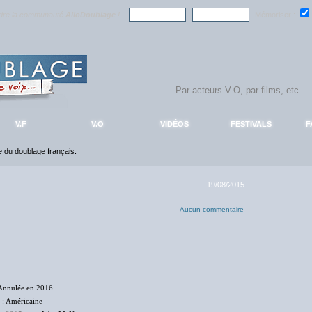
ndre la communauté
AlloDoublage
!
Mémoriser :
V.F
V.O
VIDÉOS
FESTIVALS
F
ce du doublage français.
19/08/2015
Aucun commentaire
Annulée en 2016
: Américaine