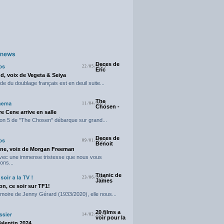
Deces de
22/05/2025
Eric
d, voix de Vegeta & Seiya
e du doublage français est en deuil suite...
The
11/04/2025
Chosen -
e Cene arrive en salle
on 5 de "The Chosen" débarque sur grand...
Deces de
09/01/2025
Benoit
ne, voix de Morgan Freeman
avec une immense tristesse que nous vous
ons...
Titanic de
23/06/2024
James
n, ce soir sur TF1!
moire de Jenny Gérard (1933/2020), elle nous...
20 films a
14/02/2024
voir pour la
Valentin 2024