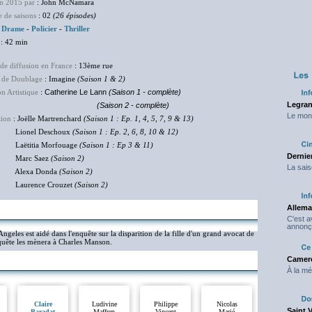
en 2015 par
: John McNamara
 de saisons
: 02
(26 épisodes)
:
Drame
-
Policier
-
Thriller
: 42 min
de diffusion en France
: 13ème rue
 de Doublage
: Imagine
(Saison 1 & 2)
on Artistique
:
Catherine Le Lann
(Saison 1 - complète)
Legran
(Saison 2 - complète)
Le mond
tion
: Joëlle Martrenchard
(Saison 1 : Ep. 1, 4, 5, 7, 9 & 13)
nel Deschoux
(Saison 1 : Ep. 2, 6, 8, 10 & 12)
itia Morfouage
(Saison 1 : Ep 3 & 11)
Dernier
rc Saez
(Saison 2)
La sais
xa Donda
(Saison 2)
rence Crouzet
(Saison 2)
Allema
C'est 
annonç
geles est aidé dans l'enquête sur la disparition de la fille d'un grand avocat de
nquête les mènera à Charles Manson.
Camero
À la mé
Claire
Ludivine
Philippe
Nicolas
Saint 
Baradat
Maffren
Vincent
Marié