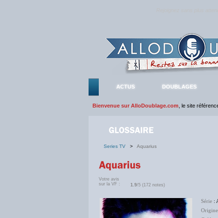
Rejoignez sans plus atte
ACTUS
DOUBLAGES
Bienvenue sur AlloDoublage.com
, le site référen
Series TV
>
Aquarius
Votre avis
sur la VF :
1.9
/5 (172 notes)
Série
: 
Origine