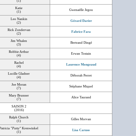
(1)
Katie
Gwenaëlle Jegou
(1)
Leo Nankin
Gérard Darier
(2)
Rick Zondervan
Fabrice Fara
(2)
Jim Whalen
Bertrand Dingé
(3)
Robbie Arthur
Erwan Tostain
(4)
Rachel
Laurence Mongeaud
(4)
Lucille Gladner
Déborah Perret
(4)
Joe Moran
Stéphane Miquel
(7)
Mary Brunner
Alice Taurand
(7)
SAISON 2
(2016)
Ralph Church
Gilles Morvan
(1)
Patricia
"Patty"
Krenwinkel
Lisa Caruso
(1)