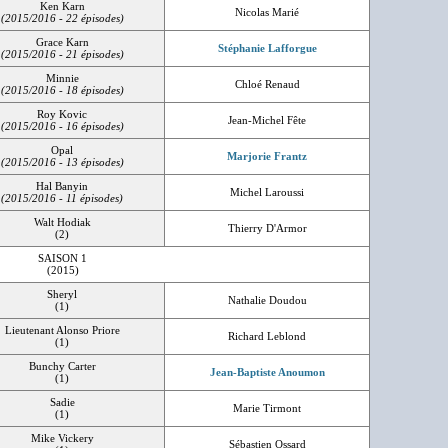
Ken Karn
Nicolas Marié
(2015/2016 - 22 épisodes)
Grace Karn
Stéphanie Lafforgue
(2015/2016 - 21 épisodes)
Minnie
Chloé Renaud
(2015/2016 - 18 épisodes)
Roy Kovic
Jean-Michel Fête
(2015/2016 - 16 épisodes)
Opal
Marjorie Frantz
(2015/2016 - 13 épisodes)
Hal Banyin
Michel Laroussi
(2015/2016 - 11 épisodes)
Walt Hodiak
Thierry D'Armor
(2)
SAISON 1
(2015)
Sheryl
Nathalie Doudou
(1)
Lieutenant Alonso Priore
Richard Leblond
(1)
Bunchy Carter
Jean-Baptiste Anoumon
(1)
Sadie
Marie Tirmont
(1)
Mike Vickery
Sébastien Ossard