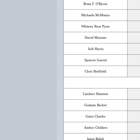
Brian F. O'Byrne
Michaela McManus
Whitney Rose Pynn
David Meunier
Jodi Harris
Spencer Garrett
Chris Sheffield
Candace Hammer
Graham Beckel
Gaius Charles
Ambyr Childers
Jason Ralph