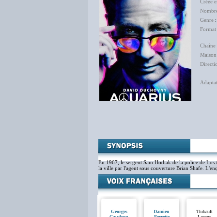
Créée 
Nombre
Genre
Format
Chaîne 
Maison
Directi
Adapta
Lio
Laët
Ma
Ale
Lau
En 1967, le sergent Sam Hodiak de la police de Los An
la ville par l'agent sous couverture Brian Shafe. L'e
Georges
Damien
Thibault
Caudron
Ferrette
Lacour