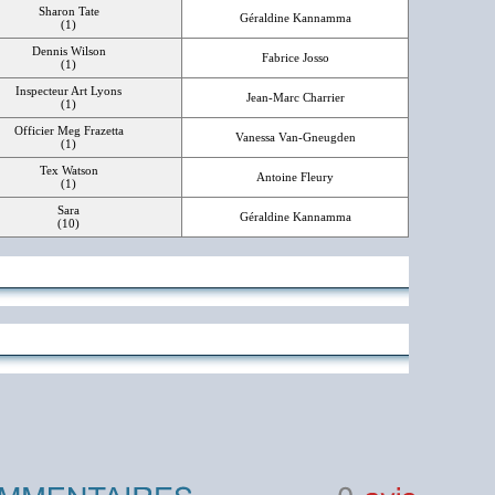
Sharon Tate
Géraldine Kannamma
(1)
Dennis Wilson
Fabrice Josso
(1)
Inspecteur Art Lyons
Jean-Marc Charrier
(1)
Officier Meg Frazetta
Vanessa Van-Gneugden
(1)
Tex Watson
Antoine Fleury
(1)
Sara
Géraldine Kannamma
(10)