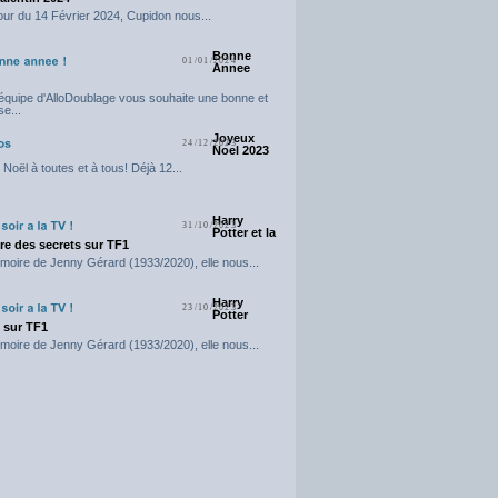
our du 14 Février 2024, Cupidon nous...
Bonne
01/01/2024
Annee
'équipe d'AlloDoublage vous souhaite une bonne et
e...
Joyeux
24/12/2023
Noel 2023
Noël à toutes et à tous! Déjà 12...
Harry
31/10/2023
Potter et la
e des secrets sur TF1
moire de Jenny Gérard (1933/2020), elle nous...
Harry
23/10/2023
Potter
t sur TF1
moire de Jenny Gérard (1933/2020), elle nous...