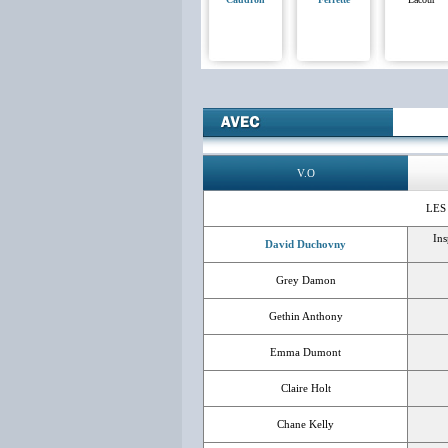
V.O
LES
Ins
David Duchovny
Grey Damon
Gethin Anthony
Emma Dumont
Claire Holt
Chane Kelly