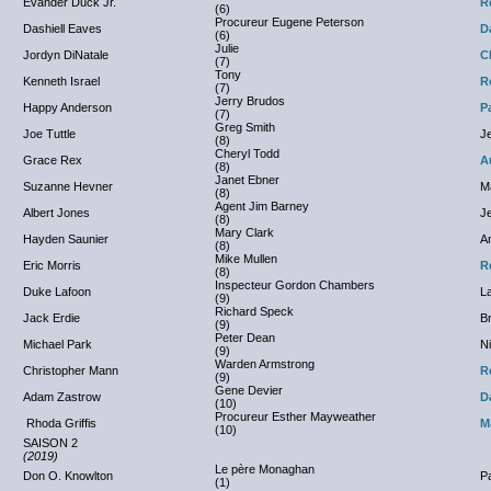
Evander Duck Jr.
R
(6)
Procureur Eugene Peterson
Dashiell Eaves
D
(6)
Julie
Jordyn DiNatale
C
(7)
Tony
Kenneth Israel
R
(7)
Jerry Brudos
Happy Anderson
P
(7)
Greg Smith
Joe Tuttle
J
(8)
Cheryl Todd
Grace Rex
A
(8)
Janet Ebner
Suzanne Hevner
Ma
(8)
Agent Jim Barney
Albert Jones
Je
(8)
Mary Clark
Hayden Saunier
A
(8)
Mike Mullen
Eric Morris
R
(8)
Inspecteur Gordon Chambers
Duke Lafoon
L
(9)
Richard Speck
Jack Erdie
B
(9)
Peter Dean
Michael Park
N
(9)
Warden Armstrong
Christopher Mann
R
(9)
Gene Devier
Adam Zastrow
D
(10)
Procureur Esther Mayweather
Rhoda Griffis
M
(10)
SAISON 2
(2019)
Le père Monaghan
Don O. Knowlton
Pa
(1)