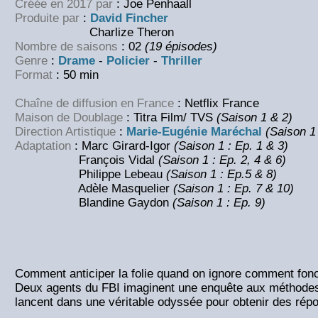
Créée en 2017 par
: Joe Penhaall
Produite par
:
David Fincher
Charlize Theron
Nombre de saisons
: 02
(19 épisodes)
Genre
:
Drame
-
Policier
-
Thriller
Format
: 50 min
Chaîne de diffusion en France
: Netflix France
Maison de Doublage
: Titra Film/ TVS
(Saison 1 & 2)
Direction Artistique
:
Marie-Eugénie Maréchal
(Saison 1
Adaptation
: Marc Girard-Igor
(Saison 1 : Ep. 1 & 3)
François Vidal
(Saison 1 : Ep. 2, 4 & 6)
Philippe Lebeau
(Saison 1 : Ep.5 & 8)
Adèle Masquelier
(Saison 1 : Ep. 7 & 10)
Blandine Gaydon
(Saison 1 : Ep. 9)
Comment anticiper la folie quand on ignore comment fonc
Deux agents du FBI imaginent une enquête aux méthodes 
lancent dans une véritable odyssée pour obtenir des rép