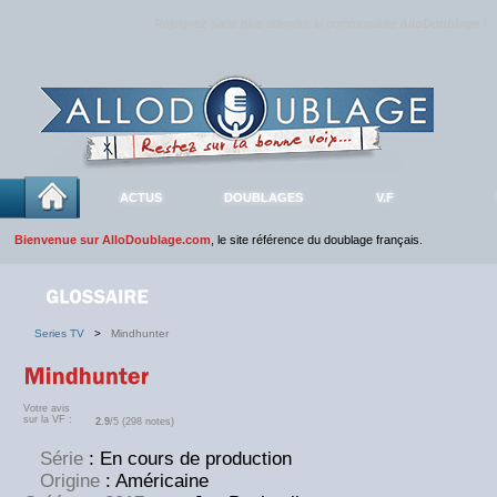
Rejoignez sans plus attendre la communauté
AlloDoublage
!
ACTUS
DOUBLAGES
V.F
Bienvenue sur AlloDoublage.com
, le site référence du doublage français.
Series TV
>
Mindhunter
Votre avis
sur la VF :
2.9
/5 (298 notes)
Série
: En cours de production
Origine
: Américaine