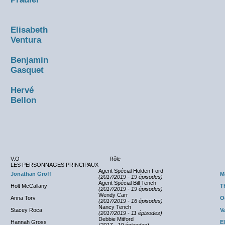
Elisabeth
Ventura
Benjamin
Gasquet
Hervé
Bellon
V.O
Rôle
LES PERSONNAGES PRINCIPAUX
Agent Spécial Holden Ford
Jonathan Groff
M
(2017/2019 - 19 épisodes)
Agent Spécial Bill Tench
Holt McCallany
T
(2017/2019 - 19 épisodes)
Wendy Carr
Anna Torv
O
(2017/2019 - 16 épisodes)
Nancy Tench
Stacey Roca
V
(2017/2019 - 11 épisodes)
Debbie Mitford
Hannah Gross
E