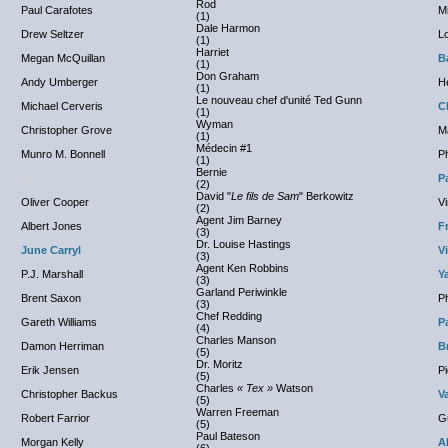
Rod
Paul Carafotes
Mi
(1)
Dale Harmon
Drew Seltzer
L
(1)
Harriet
Megan McQuillan
B
(1)
Don Graham
Andy Umberger
He
(1)
Le nouveau chef d'unité Ted Gunn
Michael Cerveris
C
(1)
Wyman
Christopher Grove
M
(1)
Médecin #1
Munro M. Bonnell
Ph
(1)
Bernie
NC
P
(2)
David "
Le fils de Sam
" Berkowitz
Oliver Cooper
V
(2)
Agent Jim Barney
Albert Jones
F
(3)
Dr. Louise Hastings
June Carryl
V
(3)
Agent Ken Robbins
P.J. Marshall
Y
(3)
Garland Periwinkle
Brent Saxon
Ph
(3)
Chef Redding
Gareth Williams
P
(4)
Charles Manson
Damon Herriman
B
(5)
Dr. Moritz
Erik Jensen
Pi
(5)
Charles
« Tex »
Watson
Christopher Backus
V
(5)
Warren Freeman
Robert Farrior
G
(5)
Paul Bateson
Morgan Kelly
A