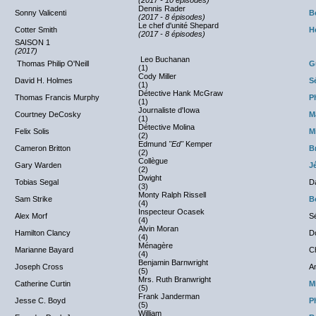
(2017 - 10 épisodes)
Dennis Rader
Sonny Valicenti
B
(2017 - 8 épisodes)
Le chef d'unité Shepard
Cotter Smith
H
(2017 - 8 épisodes)
SAISON 1
(2017)
Leo Buchanan
Thomas Philip O'Neill
G
(1)
Cody Miller
David H. Holmes
S
(1)
Détective Hank McGraw
Thomas Francis Murphy
P
(1)
Journaliste d'Iowa
Courtney DeCosky
M
(1)
Détective Molina
Felix Solis
M
(2)
Edmund
"Ed"
Kemper
Cameron Britton
B
(2)
Collègue
Gary Warden
J
(2)
Dwight
Tobias Segal
D
(3)
Monty Ralph Rissell
Sam Strike
B
(4)
Inspecteur Ocasek
Alex Morf
S
(4)
Alvin Moran
Hamilton Clancy
D
(4)
Ménagère
Marianne Bayard
Ch
(4)
Benjamin Barnwright
Joseph Cross
A
(5)
Mrs. Ruth Branwright
Catherine Curtin
M
(5)
Frank Janderman
Jesse C. Boyd
P
(5)
William