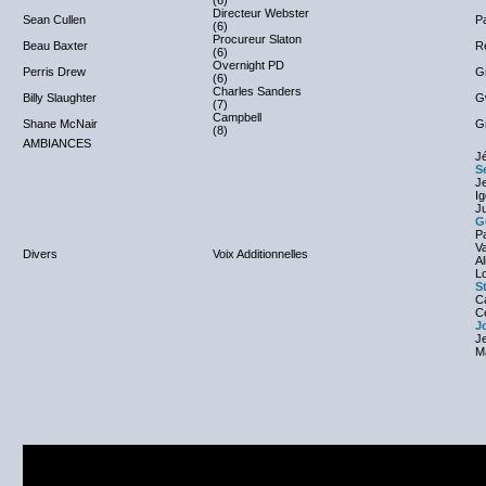
(6)
Directeur Webster
Sean Cullen
P
(6)
Procureur Slaton
Beau Baxter
R
(6)
Overnight PD
Perris Drew
G
(6)
Charles Sanders
Billy Slaughter
G
(7)
Campbell
Shane McNair
G
(8)
AMBIANCES
J
S
Je
I
Ju
G
Pa
Va
Divers
Voix Additionnelles
A
L
S
C
Cé
J
J
Ma