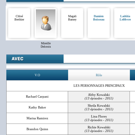
Chloé
Magali
Damien
Laëtitia
Berthier
Barney
Boisseau
Lefèbvre
Mireille
Delcroix
V.O
Rôle
LES PERSONNAGES PRINCIPAUX
Abby Kowalski
Rachael Carpani
(13 épisodes - 2011)
Sheila Kowalski
Kathy Baker
(13 épisodes - 2011)
Lina Flores
Marisa Ramirez
(13 épisodes - 2011)
Richie Kowalski
Brandon Quinn
(13 épisodes - 2011)