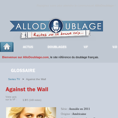
Rejoignez sans plus attendre la communauté
AlloDoublage
!
ACTUS
DOUBLAGES
V.F
V.O
Bienvenue sur AlloDoublage.com
, le site référence du doublage français.
Series TV
>
Against the Wall
Votre avis
sur la VF :
1.9
/5 (149 notes)
Série
: Annulée en 2011
Origine
: Américaine