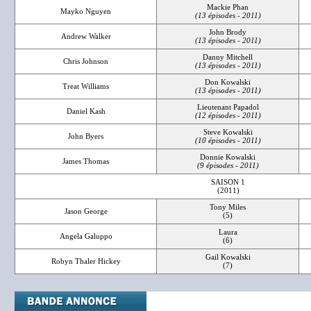
Mackie Phan
Mayko Nguyen
(13 épisodes - 2011)
John Brody
Andrew Walker
(13 épisodes - 2011)
Danny Mitchell
Chris Johnson
(13 épisodes - 2011)
Don Kowalski
Treat Williams
(13 épisodes - 2011)
Lieutenant Papadol
Daniel Kash
(12 épisodes - 2011)
Steve Kowalski
John Byers
(10 épisodes - 2011)
Donnie Kowalski
James Thomas
(9 épisodes - 2011)
SAISON 1
(2011)
Tony Miles
Jason George
(5)
Laura
Angela Galuppo
(6)
Gail Kowalski
Robyn Thaler Hickey
(7)