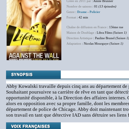
Créée en 2011 par
: Annie Brunner
Nombre de saisons
: 01
(13 épisodes)
Genre
:
Drame
-
Policier
Format
: 42 min
Chaîne de diffusion en France
: 13ème rue
Maison de Doublage
: Libra Films
(Saison 1)
Direction Artistique
: Pauline Brunel
(Saison 1
Adaptation
: Nicolas Mourguye
(Saison 1)
Abby Kowalski travaille depuis cinq ans au département de 
Souhaitant poursuivre sa carrière de rêve en tant que détective
opportunité disponible, à la Direction des affaires internes. 
alors en opposition avec sa propre famille, dont les membre
département de police de Chicago. Abby doit maintenant tr
son travail en tant que détective IAD sans détruire ses liens 