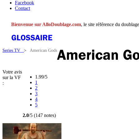
Facebook
Contact
Bienvenue sur AlloDoublage.com
, le site référence du doublage
Series TV
>
American Gods
Votre avis
1.99/5
sur la VF
1
:
2
3
4
5
2.0
/5 (147 notes)