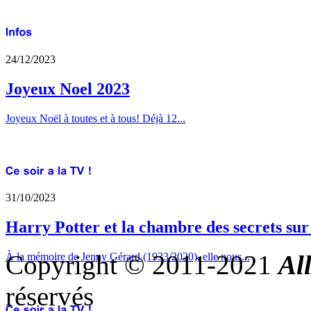
24/12/2023
Joyeux Noel 2023
Joyeux Noël à toutes et à tous! Déjà 12...
31/10/2023
Harry Potter et la chambre des secrets su
Copyright © 2011-2021
Al
À la mémoire de Jenny Gérard (1933/2020), elle nous...
réservés