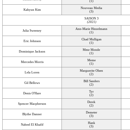
(1)
Nouveau Media
Kahyun Kim
(3)
SAISON 3
(2021)
Ann-Marie Hinzelmann
Julia Sweeney
(1)
Chad Mulligan
Eric Johnson
(1)
Mme Monde
Dominique Jackson
(1)
Meme
Mercedes Morris
(1)
Marguerite Olsen
Lela Loren
(2)
Bill Sanders
Gil Bellows
(2)
Tyr
Denis O'Hare
(2)
Derek
Spencer Macpherson
(2)
Demeter
Blythe Danner
(3)
Hank
Nabeel El Khafif
(3)