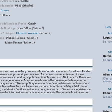
en 2016 par
: Peter Moffat
 de saisons
: 01
(6 épisodes)
Drame
: 60 min
de diffusion en France
: Canal+
 de Doublage
: Nice Fellow
(Saison 1)
on Artistique
:
Christèle Wurmser
(Saison 1)
Legran
tion
: Philippe Lebeau
(Saison 1)
Le mond
ine Kremer
(Saison 1)
Dernier
La sais
entante pro-bono des prisonniers du couloir de la mort aux Etats-Unis. Pendant
ustement emprisonné pour meurtre. Au moment de son exécution, il a ces
Allema
a retourne à Londres, auprès de sa famille – son mari Nick, son fils Dan et ses
C'est 
nnant toujours en elle, Maya trouve de nouvelles preuves probables pour un
annonç
ique aux affiliations politiques meurt dans de mystérieuses conditions alors
mble se dérouler dans les arcanes du pouvoir. A l’insu de Maya, Nick fut un
, son histoire familiale, même son nom, tout est faux. Ses anciens supérieurs le
nes des informations sur ta femme, soit nous révélerons toute la vérité sur ton
Camero
À la mé
Saint 