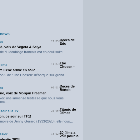
Deces de
22/05/2025
Eric
d, voix de Vegeta & Seiya
e du doublage français est en deuil suite...
The
11/04/2025
Chosen -
e Cene arrive en salle
on 5 de "The Chosen" débarque sur grand...
Deces de
09/01/2025
Benoit
ne, voix de Morgan Freeman
avec une immense tristesse que nous vous
ons...
Titanic de
23/06/2024
James
n, ce soir sur TF1!
moire de Jenny Gérard (1933/2020), elle nous...
20 films a
14/02/2024
voir pour la
Valentin 2024