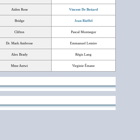
Aiden Rose
Vincent De Boüard
Bridge
Jean Rieffel
Clifton
Pascal Montsegur
Dr. Mark Ambrose
Emmanuel Lemire
Alex Brady
Régis Lang
Mme Antwi
Virginie Émane