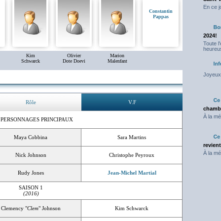
En ce j
Constantin
Pappas
2024!
Toute l
heureus
Kim
Olivier
Marion
Schwarck
Dote Doevi
Malenfant
Joyeux 
Rôle
V.F
chambr
À la mé
 PERSONNAGES PRINCIPAUX
Maya Cobbina
Sara Martins
revien
À la mé
Nick Johnson
Christophe Peyroux
Rudy Jones
Jean-Michel Martial
SAISON 1
(2016)
Clemency "
Clem
" Johnson
Kim Schwarck