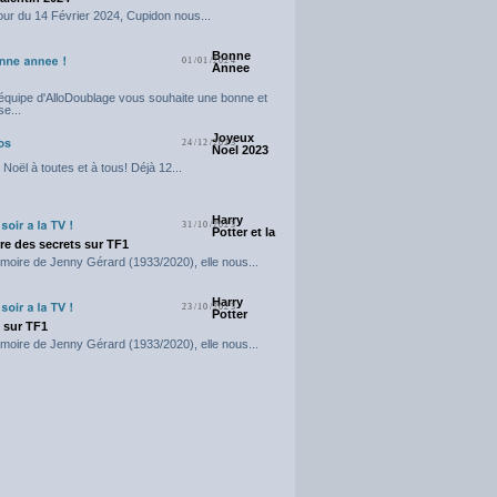
our du 14 Février 2024, Cupidon nous...
Bonne
01/01/2024
Annee
'équipe d'AlloDoublage vous souhaite une bonne et
e...
Joyeux
24/12/2023
Noel 2023
Noël à toutes et à tous! Déjà 12...
Harry
31/10/2023
Potter et la
e des secrets sur TF1
moire de Jenny Gérard (1933/2020), elle nous...
Harry
23/10/2023
Potter
t sur TF1
moire de Jenny Gérard (1933/2020), elle nous...