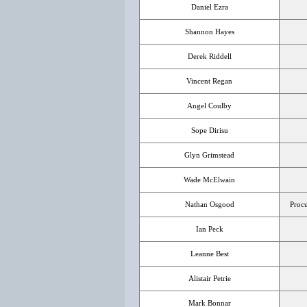
Daniel Ezra
Shannon Hayes
Derek Riddell
Vincent Regan
Angel Coulby
Sope Dirisu
Glyn Grimstead
Wade McElwain
Nathan Osgood
Procu
Ian Peck
Leanne Best
Alistair Petrie
Mark Bonnar