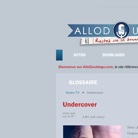
Rejoignez sans plus atte
ACTUS
DOUBLAGES
Bienvenue sur AlloDoublage.com
, le site référen
Series TV
>
Undercover
Votre avis
sur la VF :
1.9
/5 (144 notes)
Série
: 
Origine