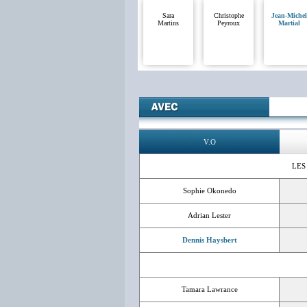
Sara
Christophe
Jean-Michel
Martins
Peyroux
Martial
V.O
LES
Sophie Okonedo
Adrian Lester
Dennis Haysbert
Tamara Lawrance