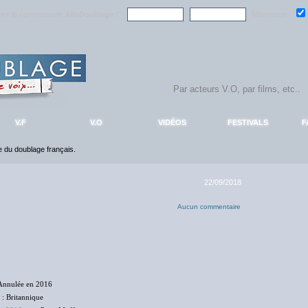
ndre la communauté
AlloDoublage
!
Mémoriser :
V.F
V.O
VIDÉOS
FESTIVALS
F
ce du doublage français.
22/09/2018
Aucun commentaire
Annulée en 2016
: Britannique