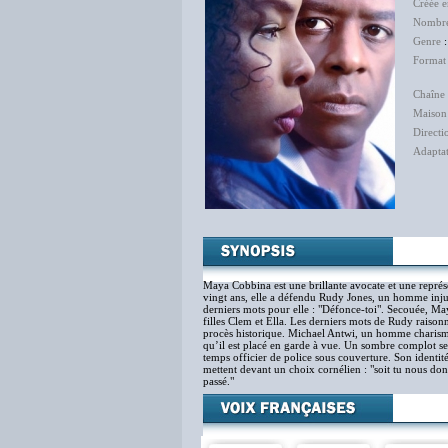
Créée 
Nombre
Genre
:
Format
Chaîne 
Maison
Directi
Adapta
Sab
Maya Cobbina est une brillante avocate et une représ
vingt ans, elle a défendu Rudy Jones, un homme inj
derniers mots pour elle : "Défonce-toi". Secouée, May
filles Clem et Ella. Les derniers mots de Rudy raiso
procès historique. Michael Antwi, un homme charismat
qu’il est placé en garde à vue. Un sombre complot se
temps officier de police sous couverture. Son identité
mettent devant un choix cornélien : "soit tu nous don
passé."