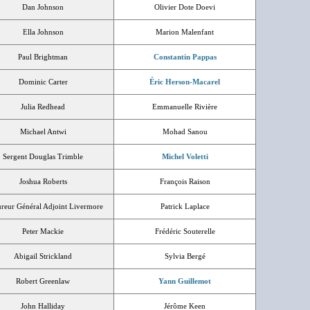
Dan Johnson
Olivier Dote Doevi
Ella Johnson
Marion Malenfant
Paul Brightman
Constantin Pappas
Dominic Carter
Éric Herson-Macarel
Julia Redhead
Emmanuelle Rivière
Michael Antwi
Mohad Sanou
Sergent Douglas Trimble
Michel Voletti
Joshua Roberts
François Raison
reur Général Adjoint Livermore
Patrick Laplace
Peter Mackie
Frédéric Souterelle
Abigail Strickland
Sylvia Bergé
Robert Greenlaw
Yann Guillemot
John Halliday
Jérôme Keen