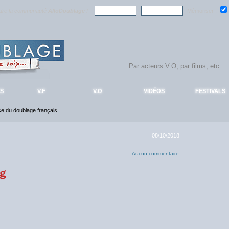
ndre la communauté
AlloDoublage
!
Mémoriser :
S
V.F
V.O
VIDÉOS
FESTIVALS
nce du doublage français.
08/10/2018
Aucun commentaire