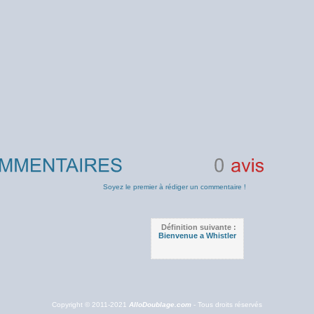
0
avis
Soyez le premier à rédiger un commentaire !
Définition suivante :
Bienvenue a Whistler
Copyright © 2011-2021
AlloDoublage.com
- Tous droits réservés