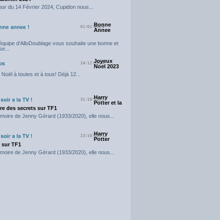
our du 14 Février 2024, Cupidon nous...
Bonne
01/01/2024
Annee
'équipe d'AlloDoublage vous souhaite une bonne et
e...
Joyeux
24/12/2023
Noel 2023
Noël à toutes et à tous! Déjà 12...
Harry
31/10/2023
Potter et la
e des secrets sur TF1
moire de Jenny Gérard (1933/2020), elle nous...
Harry
23/10/2023
Potter
t sur TF1
moire de Jenny Gérard (1933/2020), elle nous...