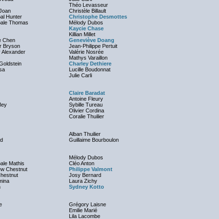
Théo Levasseur
-Joan
Christèle Billault
pal Hunter
Christophe Desmottes
pale Thomas
Mélody Dubos
Kaycie Chase
Killian Millet
e Chen
Geneviève Doang
er Bryson
Jean-Philippe Pertuit
 Alexander
Valérie Nosrée
Mathys Varaillon
 Goldstein
Charley Dethiere
sa
Lucille Boudonnat
Julie Carli
Claire Baradat
Antoine Fleury
Mey
Sybille Tureau
Olivier Cordina
Coralie Thuilier
Alban Thuilier
rd
Guillaime Bourboulon
Mélody Dubos
pale Mathis
Cléo Anton
ew Chestnut
Philippe Valmont
hestnut
Josy Bernard
mina
Laura Zichy
m
Sydney Kotto
e
Grégory Laisne
Emilie Marié
Lila Lacombe