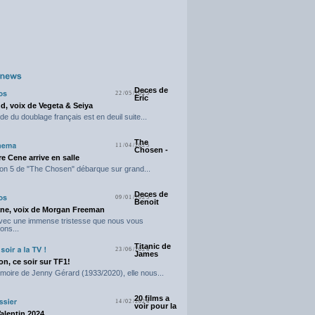
Deces de
22/05/2025
Eric
d, voix de Vegeta & Seiya
e du doublage français est en deuil suite...
The
11/04/2025
Chosen -
e Cene arrive en salle
on 5 de "The Chosen" débarque sur grand...
Deces de
09/01/2025
Benoit
ne, voix de Morgan Freeman
avec une immense tristesse que nous vous
ons...
Titanic de
23/06/2024
James
n, ce soir sur TF1!
moire de Jenny Gérard (1933/2020), elle nous...
20 films a
14/02/2024
voir pour la
Valentin 2024