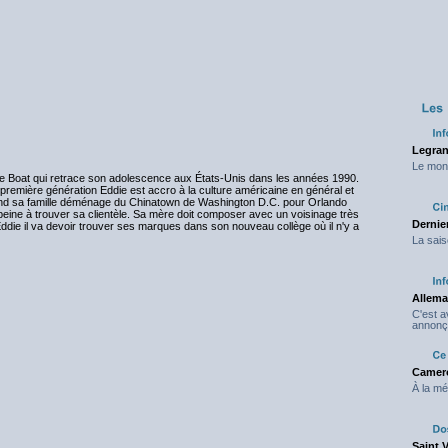
)
Legran
Le mond
he Boat qui retrace son adolescence aux États-Unis dans les années 1990.
 première génération Eddie est accro à la culture américaine en général et
uand sa famille déménage du Chinatown de Washington D.C. pour Orlando
peine à trouver sa clientèle. Sa mère doit composer avec un voisinage très
Dernier
Eddie il va devoir trouver ses marques dans son nouveau collège où il n'y a
La sais
Allema
C'est 
annonç
Camero
À la mé
Saint 