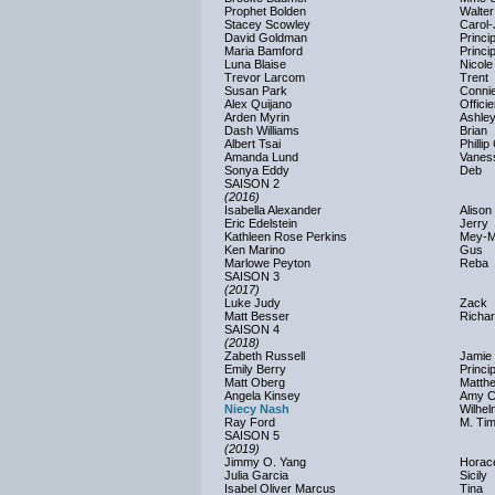
Prophet Bolden
Walter
Stacey Scowley
Carol
David Goldman
Princi
Maria Bamford
Princi
Luna Blaise
Nicole
Trevor Larcom
Trent
Susan Park
Conni
Alex Quijano
Offici
Arden Myrin
Ashley
Dash Williams
Brian
Albert Tsai
Phillip
Amanda Lund
Vanes
Sonya Eddy
Deb
SAISON 2
(2016)
Isabella Alexander
Alison
Eric Edelstein
Jerry
Kathleen Rose Perkins
Mey-
Ken Marino
Gus
Marlowe Peyton
Reba
SAISON 3
(2017)
Luke Judy
Zack
Matt Besser
Richa
SAISON 4
(2018)
Zabeth Russell
Jamie
Emily Berry
Princi
Matt Oberg
Matth
Angela Kinsey
Amy C
Niecy Nash
Wilhel
Ray Ford
M. Ti
SAISON 5
(2019)
Jimmy O. Yang
Horac
Julia Garcia
Sicily
Isabel Oliver Marcus
Tina