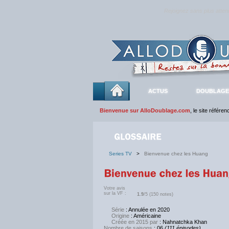
Rejoignez sans plus atte
ACTUS
DOUBLAGE
Bienvenue sur AlloDoublage.com
, le site référe
Series TV
>
Bienvenue chez les Huang
Votre avis
sur la VF :
1.9
/5 (150 notes)
Série
: Annulée en 2020
Origine
: Américaine
Créée en 2015 par
: Nahnatchka Khan
Nombre de saisons
: 06
(111 épisodes)