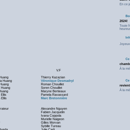
En ce j
2024!
Toute l
heureus
Joyeux 
chambr
À la mé
V.F
 Huang
Thierry Kazazian
ca Huang
Véronique Desmadryl
 Huang
Roman Chouillet
revien
 Huang
Soren Chouillet
À la mé
Huang
Maryne Bertieaux
Ellis
Pamela Ravassard
 Ellis
Marc Bretonnière
rateur
Alexandre Nguyen
Fabien Jacquelin
Ivana Coppola
Murielle Naigeon
r
Gilles Morvan
Sybille Tureau
Uveda
Julie Carli