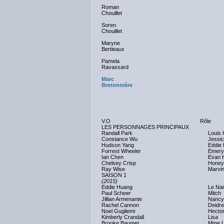
Roman
Chouillet
Soren
Chouillet
Maryne
Bertieaux
Pamela
Ravassard
Marc
Bretonnière
V.O
Rôle
LES PERSONNAGES PRINCIPAUX
Randall Park
Louis
Constance Wu
Jessi
Hudson Yang
Eddie
Forrest Wheeler
Emery
Ian Chen
Evan 
Chelsey Crisp
Honey 
Ray Wise
Marvin
SAISON 1
(2015)
Eddie Huang
Le Nar
Paul Scheer
Mitch
Jillian Armenante
Nancy
Rachel Cannon
Deidre
Noel Gugliemi
Hecto
Kimberly Crandall
Lisa
Brooke Baumer
Mme 