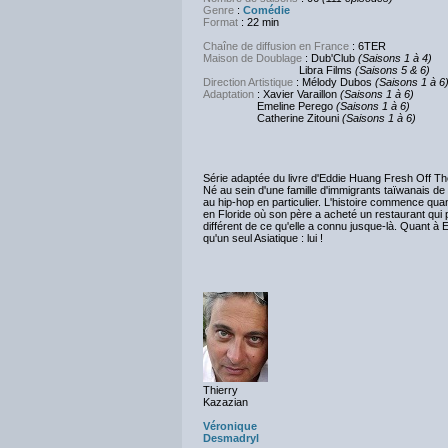
Genre
:
Comédie
Format
: 22 min
Chaîne de diffusion en France
: 6TER
Maison de Doublage
: Dub'Club
(Saisons 1 à 4)
Libra Films
(Saisons 5 & 6)
Direction Artistique
: Mélody Dubos
(Saisons 1 à 6
Adaptation
: Xavier Varaillon
(Saisons 1 à 6)
Emeline Perego
(Saisons 1 à 6)
Catherine Zitouni
(Saisons 1 à 6)
Série adaptée du livre d'Eddie Huang Fresh Off T
Né au sein d'une famille d'immigrants taïwanais de
au hip-hop en particulier. L'histoire commence q
en Floride où son père a acheté un restaurant qui 
différent de ce qu'elle a connu jusque-là. Quant à 
qu'un seul Asiatique : lui !
Thierry
Kazazian
Véronique
Desmadryl