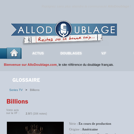
Rejoignez sans plus attendre la communauté
AlloDoublage
!
ACTUS
DOUBLAGES
V.F
Bienvenue sur AlloDoublage.com
, le site référence du doublage français.
Series TV
>
Billions
Votre avis
sur la VF :
2.0
/5 (164 notes)
Série
: En cours de production
Origine
: Américaine