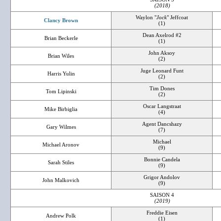
(2018)
Waylon "
Jock
" Jeffcoat
Clancy Brown
(1)
Dean Axelrod #2
Brian Beckerle
(1)
John Aksoy
Brian Wiles
(2)
Juge Leonard Funt
Harris Yulin
(2)
Tim Dones
Tom Lipinski
(2)
Oscar Langstraat
Mike Birbiglia
(4)
Agent Dancshazy
Gary Wilmes
(7)
Michael
Michael Aronov
(9)
Bonnie Candela
Sarah Stiles
(9)
Grigor Andolov
John Malkovich
(9)
SAISON 4
(2019)
Freddie Eisen
Andrew Polk
(1)