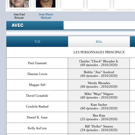
Jean-Paul
Jean-Pierre
Brissart
Michael
V.O
Rôle
LES PERSONNAGES PRINCIPAUX
Charles
"Chuck"
Rhoades Jr.
Paul Giamatti
(60 épisodes - 2016/2020)
Bobby
"Axe"
Axelrod
Damian Lewis
(60 épisodes - 2016/2020)
Wendy Rhoades
Maggie Siff
(60 épisodes - 2016/2020)
Mike "
Wags
" Wagner
David Costabile
(60 épisodes - 2016/2020)
Kate Sacher
Condola Rashad
(60 épisodes - 2016/2020)
Ben Kim
Daniel K. Isaac
(55 épisodes - 2016/2020)
Bill "
Dollar
" Stearns
Kelly AuCoin
(54 épisodes - 2016/2020)