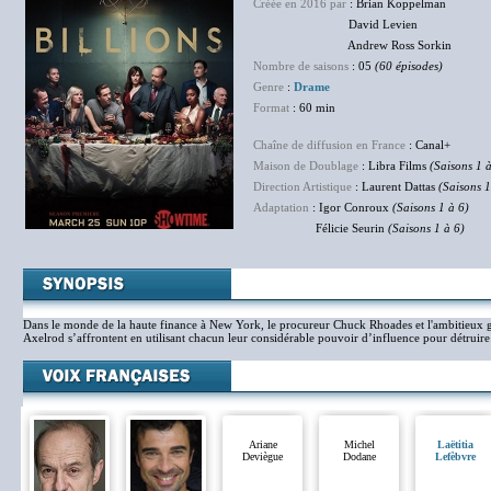
Créée en 2016 par
: Brian Koppelman
David Levien
Andrew Ross Sorkin
Nombre de saisons
: 05
(60 épisodes)
Genre
:
Drame
Format
: 60 min
Chaîne de diffusion en France
: Canal+
Maison de Doublage
: Libra Films
(Saisons 1 à
Direction Artistique
: Laurent Dattas
(Saisons 1
Adaptation
: Igor Conroux
(Saisons 1 à 6)
Félicie Seurin
(Saisons 1 à 6)
Dans le monde de la haute finance à New York, le procureur Chuck Rhoades et l'ambitie
Axelrod s’affrontent en utilisant chacun leur considérable pouvoir d’influence pour détruire 
Ariane
Michel
Laëtitia
Deviègue
Dodane
Lefèbvre