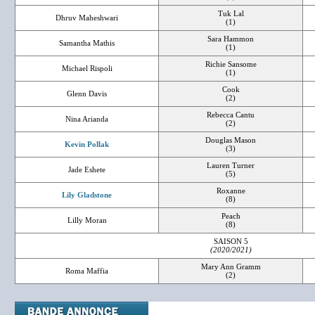
Tuk Lal
Dhruv Maheshwari
(1)
Sara Hammon
Samantha Mathis
(1)
Richie Sansome
Michael Rispoli
(1)
Cook
Glenn Davis
(2)
Rebecca Cantu
Nina Arianda
(2)
Douglas Mason
Kevin Pollak
(3)
Lauren Turner
Jade Eshete
(5)
Roxanne
Lily Gladstone
(8)
Peach
Lilly Moran
(8)
SAISON 5
(2020/2021)
Mary Ann Gramm
Roma Maffia
(2)