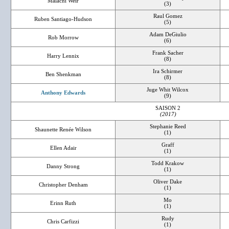
Malachi Weir
(3)
Raul Gomez
Ruben Santiago-Hudson
(5)
Adam DeGiulio
Rob Morrow
(6)
Frank Sacher
Harry Lennix
(8)
Ira Schirmer
Ben Shenkman
(8)
Juge Whit Wilcox
Anthony Edwards
(9)
SAISON 2
(2017)
Stephanie Reed
Shaunette Renée Wilson
(1)
Graff
Ellen Adair
(1)
Todd Krakow
Danny Strong
(1)
Oliver Dake
Christopher Denham
(1)
Mo
Erinn Ruth
(1)
Rudy
Chris Carfizzi
(1)