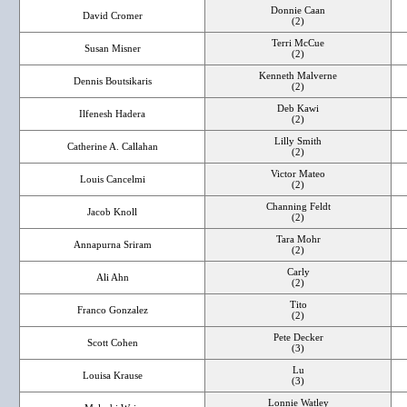
Donnie Caan
David Cromer
(2)
Terri McCue
Susan Misner
(2)
Kenneth Malverne
Dennis Boutsikaris
(2)
Deb Kawi
Ilfenesh Hadera
(2)
Lilly Smith
Catherine A. Callahan
(2)
Victor Mateo
Louis Cancelmi
(2)
Channing Feldt
Jacob Knoll
(2)
Tara Mohr
Annapurna Sriram
(2)
Carly
Ali Ahn
(2)
Tito
Franco Gonzalez
(2)
Pete Decker
Scott Cohen
(3)
Lu
Louisa Krause
(3)
Lonnie Watley