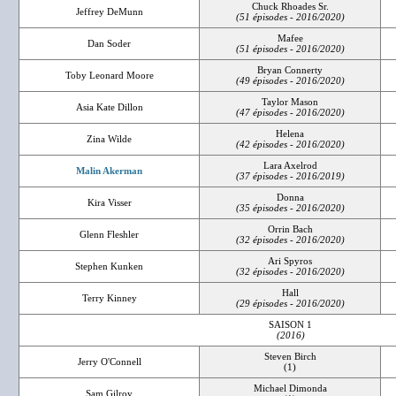
Chuck Rhoades Sr.
Jeffrey DeMunn
(51 épisodes - 2016/2020)
Mafee
Dan Soder
(51 épisodes - 2016/2020)
Bryan Connerty
Toby Leonard Moore
(49 épisodes - 2016/2020)
Taylor Mason
Asia Kate Dillon
(47 épisodes - 2016/2020)
Helena
Zina Wilde
(42 épisodes - 2016/2020)
Lara Axelrod
Malin Akerman
(37 épisodes - 2016/2019)
Donna
Kira Visser
(35 épisodes - 2016/2020)
Orrin Bach
Glenn Fleshler
(32 épisodes - 2016/2020)
Ari Spyros
Stephen Kunken
(32 épisodes - 2016/2020)
Hall
Terry Kinney
(29 épisodes - 2016/2020)
SAISON 1
(2016)
Steven Birch
Jerry O'Connell
(1)
Michael Dimonda
Sam Gilroy