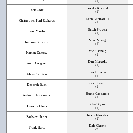
(1)
Gordie Axelrod
Jack Gore
(1)
Dean Axelrod #1
Christopher Paul Richards
(1)
Butch Probert
Ivan Martin
(1)
Shari Strang
Kaliswa Brewster
(1)
Mick Danzig
Nathan Darrow
(1)
Dan Margolis
Daniel Cosgrove
(1)
Eva Rhoades
Alexa Swinton
(1)
Ellen Rhoades
Deborah Rush
(1)
Bruno Capparelo
Arthur J. Nascarella
(1)
Chef Ryan
Timothy Davis
(1)
Kevin Rhoades
Zachary Unger
(1)
Dale Christo
Frank Harts
(2)