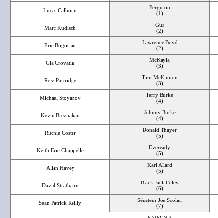
Ferguson
Lucas Calhoun
(1)
Gus
Marc Kudisch
(2)
Lawrence Boyd
Eric Bogosian
(2)
McKayla
Gia Crovatin
(3)
Tom McKinnon
Ross Partridge
(3)
Terry Burke
Michael Stoyanov
(4)
Johnny Burke
Kevin Breznahan
(4)
Donald Thayer
Ritchie Coster
(5)
Eveready
Keith Eric Chappelle
(5)
Karl Allard
Allan Havey
(5)
Black Jack Foley
David Strathairn
(6)
Sénateur Joe Scolari
Sean Patrick Reilly
(7)
SAISON 3