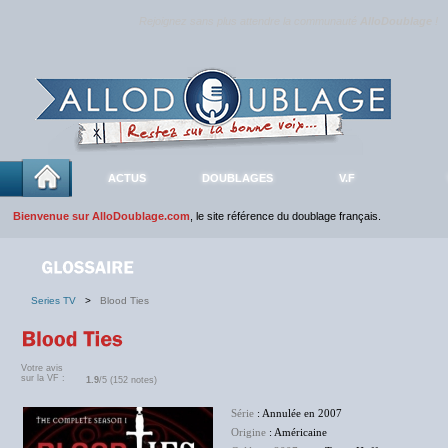
Rejoignez sans plus attendre la communauté
AlloDoublage
!
ACTUS
DOUBLAGES
V.F
Bienvenue sur AlloDoublage.com
, le site référence du doublage français.
Series TV
>
Blood Ties
Votre avis
sur la VF :
1.9
/5 (152 notes)
Série
: Annulée en 2007
Origine
: Américaine