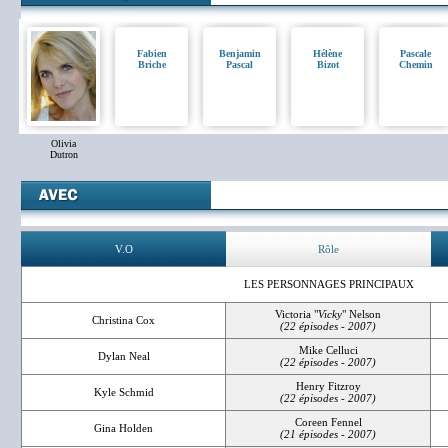
Fabien
Benjamin
Hélène
Pascale
Briche
Pascal
Bizot
Chemin
Olivia
Dutron
V.O
Rôle
LES PERSONNAGES PRINCIPAUX
Victoria "
Vicky
" Nelson
Christina Cox
(22 épisodes - 2007)
Mike Celluci
Dylan Neal
(22 épisodes - 2007)
Henry Fitzroy
Kyle Schmid
(22 épisodes - 2007)
Coreen Fennel
Gina Holden
(21 épisodes - 2007)