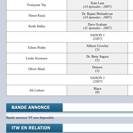
Kate Lam
Françoise Yip
(14 épisodes - 2007)
Dr. Rajani Mohadevan
Nimet Kanji
(14 épisodes - 2007)
Dave Graham
Keith Dallas
(11 épisodes - 2007)
SAISON 1
(2007)
Allison Crowley
Eileen Pedde
(1)
Dr. Betty Sagara
Linda Sorenson
(1)
Demon
Oliver Mark
(1)
SAISON 2
(2007)
Maya
Ali Liebert
(6)
Bande annonce VF non disponible.