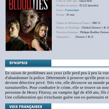
Créée en 2007 par
: Tanya Huff
Nombre de saisons
: 02
(22 épisodes)
Genre
:
Fantastique
Format
: 45 min
Chaîne de diffusion en France
: NRJ 12
Maison de Doublage
: Chinkel
(Saisons 1 & 2)
Direction Artistique
: Philippe Roullier
(Saison
Adaptation
:
NC
(Saisons 1 & 2)
En raison de problèmes aux yeux (elle perd peu à peu la vue
d'abandonner la police. Déterminée à prouver qu'elle peut con
devient détective privé. Très vite, elle découvre un monde p
surnaturelles. Pour combattre le crime, elle se trouve un nouv
personne de Henry Fitzroy, un vampire âgé de 450 ans, fils i
Une collaboration qui n'enchante guère son ex-partenaire e