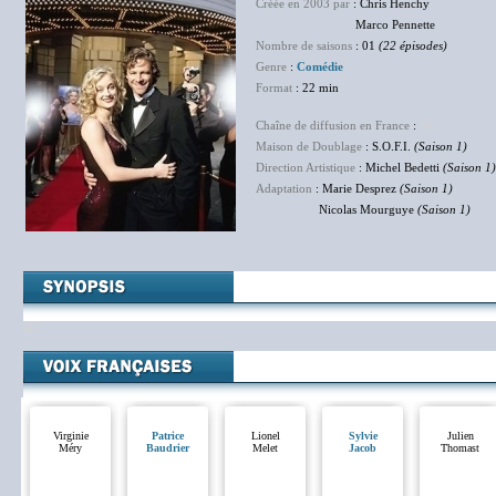
Créée en 2003 par
: Chris Henchy
Marco Pennette
Nombre de saisons
: 01
(22 épisodes)
Genre
:
Comédie
Format
: 22 min
Chaîne de diffusion en France
:
NC
Maison de Doublage
: S.O.F.I.
(Saison 1)
Direction Artistique
: Michel Bedetti
(Saison 1)
Adaptation
: Marie Desprez
(Saison 1)
Nicolas Mourguye
(Saison 1)
NC
Virginie
Patrice
Lionel
Sylvie
Julien
Méry
Baudrier
Melet
Jacob
Thomast