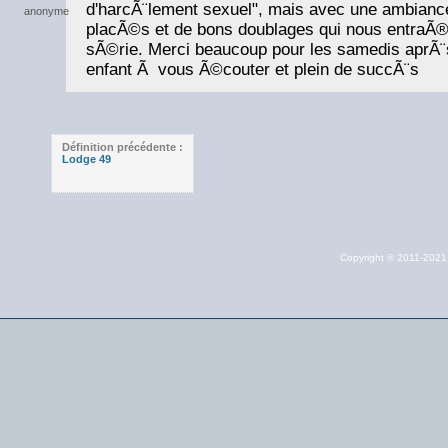
d'harcÃ¨lement sexuel", mais avec une ambianc
placÃ©s et de bons doublages qui nous entraÃ®n
sÃ©rie. Merci beaucoup pour les samedis aprÃ¨s
enfant Ã vous Ã©couter et plein de succÃ¨s
Définition précédente :
Lodge 49
Copyright © 2011-202