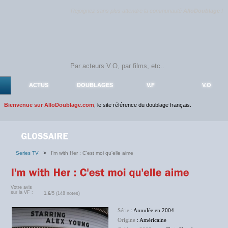
Rejoignez sans plus attendre la communauté
AlloDoublage
!
ACTUS
DOUBLAGES
V.F
V.O
Bienvenue sur AlloDoublage.com
, le site référence du doublage français.
Series TV
>
I'm with Her : C'est moi qu'elle aime
Votre avis
sur la VF :
1.6
/5 (148 notes)
Série
: Annulée en 2004
Origine
: Américaine