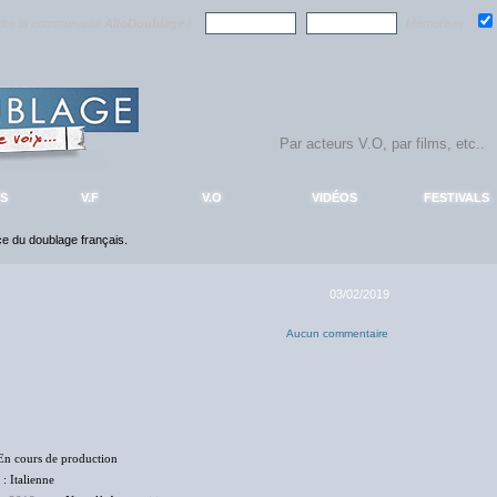
ndre la communauté
AlloDoublage
!
Mémoriser :
S
V.F
V.O
VIDÉOS
FESTIVALS
nce du doublage français.
03/02/2019
Aucun commentaire
En cours de production
: Italienne