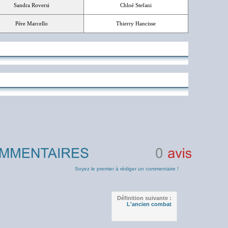
Sandra Roversi
Chloé Stefani
Père Marcello
Thierry Hancisse
0
avis
Soyez le premier à rédiger un commentaire !
Définition suivante :
L'ancien combat