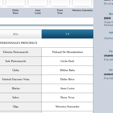
En ce j
Didier
Anne
Pierre
Weronica Szawarska
Brice
Loiret
Yvon
2024!
Toute l
heureus
Rôle
V.F
Joyeux 
 PERSONNAGES PRINCIPAUX
Fabrizio Pietromarchi
Thibault De Montalembert
chambr
À la mé
Sole Pietromarchi
Cécile Paoli
Clelia
Hélène Babu
revien
À la mé
Général Giacomo Votta
Didier Brice
Marisa
Anne Loiret
Salvo
Pierre Yvon
Olga
Weronica Szawarska