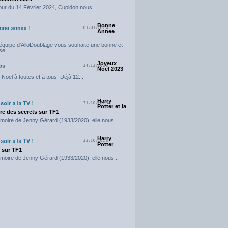
our du 14 Février 2024, Cupidon nous...
Bonne
01/01/2024
Annee
'équipe d'AlloDoublage vous souhaite une bonne et
e...
Joyeux
24/12/2023
Noel 2023
Noël à toutes et à tous! Déjà 12...
Harry
31/10/2023
Potter et la
e des secrets sur TF1
moire de Jenny Gérard (1933/2020), elle nous...
Harry
23/10/2023
Potter
t sur TF1
moire de Jenny Gérard (1933/2020), elle nous...