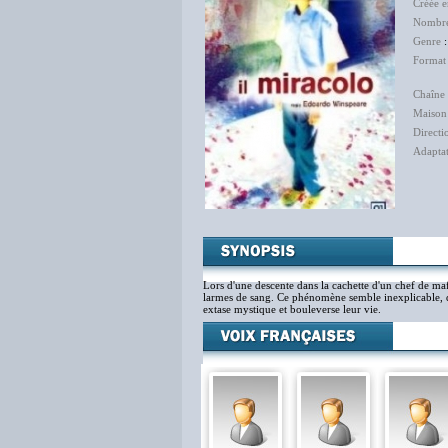
Créée 
Nombre
Genre
Format
Chaîne 
Maison
Directi
Adapta
Pasc
Nel
Lors d'une descente dans la cachette d'un chef de ma
larmes de sang. Ce phénomène semble inexplicable, d
extase mystique et bouleverse leur vie.