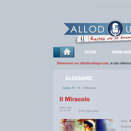
Rejoignez sans plus atte
ACTUS
DOUBLAGE
Bienvenue sur AlloDoublage.com
, le site référe
Series TV
>
Il Miracolo
Votre avis
sur la VF :
1.7
/5 (128 notes)
Série
: 
Origine