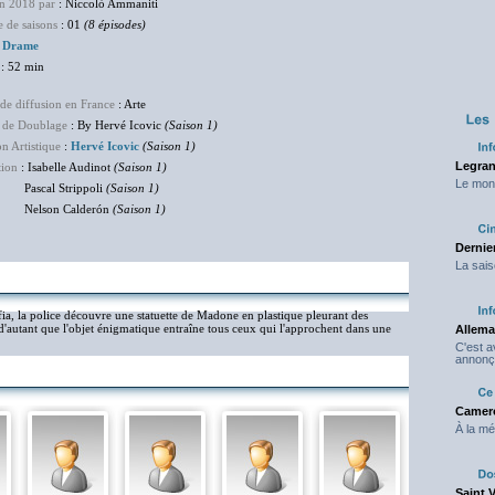
en 2018 par
: Niccolò Ammaniti
 de saisons
: 01
(8 épisodes)
:
Drame
: 52 min
de diffusion en France
: Arte
 de Doublage
: By Hervé Icovic
(Saison 1)
on Artistique
:
Hervé Icovic
(Saison 1)
Legran
tion
: Isabelle Audinot
(Saison 1)
Le mond
al Strippoli
(Saison 1)
son Calderón
(Saison 1)
Dernier
La sais
fia, la police découvre une statuette de Madone en plastique pleurant des
'autant que l'objet énigmatique entraîne tous ceux qui l'approchent dans une
Allema
C'est 
annonç
Camero
À la mé
Saint 