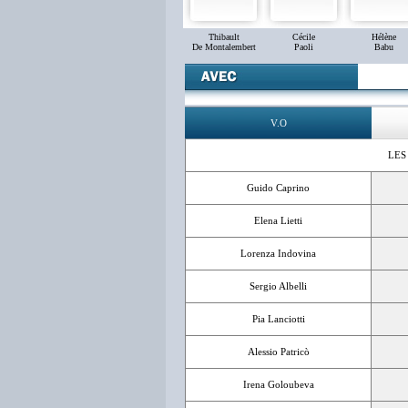
Thibault
Cécile
Hélène
De Montalembert
Paoli
Babu
V.O
LES
Guido Caprino
Elena Lietti
Lorenza Indovina
Sergio Albelli
Pia Lanciotti
Alessio Patricò
Irena Goloubeva