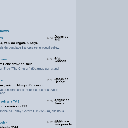
Deces de
22/05/2025
Eric
d, voix de Vegeta & Seiya
e du doublage français est en deuil suite...
The
11/04/2025
Chosen -
e Cene arrive en salle
on 5 de "The Chosen" débarque sur grand...
Deces de
09/01/2025
Benoit
ne, voix de Morgan Freeman
avec une immense tristesse que nous vous
ons...
Titanic de
23/06/2024
James
n, ce soir sur TF1!
moire de Jenny Gérard (1933/2020), elle nous...
20 films a
14/02/2024
voir pour la
Valentin 2024