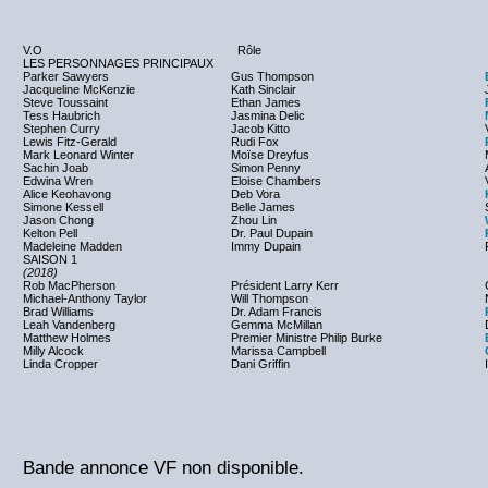
V.O
Rôle
LES PERSONNAGES PRINCIPAUX
Parker Sawyers
Gus Thompson
Jacqueline McKenzie
Kath Sinclair
Steve Toussaint
Ethan James
Tess Haubrich
Jasmina Delic
Stephen Curry
Jacob Kitto
Lewis Fitz-Gerald
Rudi Fox
Mark Leonard Winter
Moïse Dreyfus
Sachin Joab
Simon Penny
Edwina Wren
Eloise Chambers
Alice Keohavong
Deb Vora
Simone Kessell
Belle James
Jason Chong
Zhou Lin
Kelton Pell
Dr. Paul Dupain
Madeleine Madden
Immy Dupain
SAISON 1
(2018)
Rob MacPherson
Président Larry Kerr
Michael-Anthony Taylor
Will Thompson
Brad Williams
Dr. Adam Francis
Leah Vandenberg
Gemma McMillan
Matthew Holmes
Premier Ministre Philip Burke
Milly Alcock
Marissa Campbell
Linda Cropper
Dani Griffin
Bande annonce VF non disponible.