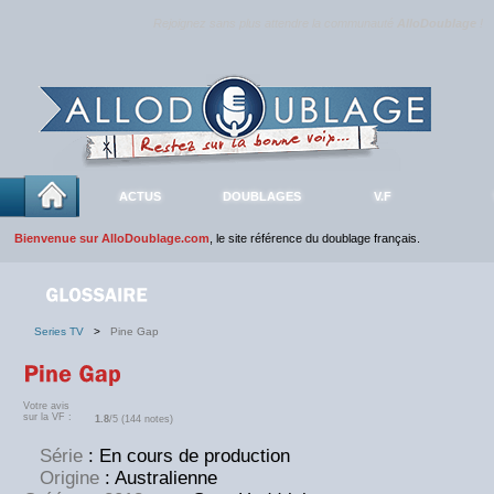
Rejoignez sans plus attendre la communauté
AlloDoublage
!
ACTUS
DOUBLAGES
V.F
Bienvenue sur AlloDoublage.com
, le site référence du doublage français.
Series TV
>
Pine Gap
Votre avis
sur la VF :
1.8
/5 (144 notes)
Série
: En cours de production
Origine
: Australienne