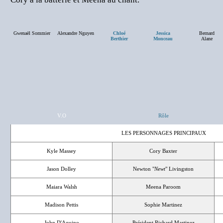
Gwenaël Sommier
Alexandre Nguyen
Chloé
Jessica
Bernard
Berthier
Monceau
Alane
V.O
Rôle
LES PERSONNAGES PRINCIPAUX
Kyle Massey
Cory Baxter
Jason Dolley
Newton "
Newt
" Livingston
Maiara Walsh
Meena Paroom
Madison Pettis
Sophie Martinez
John D'Aquino
Président Richard Martinez