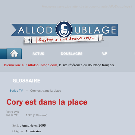
Rejoignez sans plus attendre la communauté
AlloDoublage
!
ACTUS
DOUBLAGES
V.F
Bienvenue sur AlloDoublage.com
, le site référence du doublage français.
Series TV
>
Cory est dans la place
Votre avis
sur la VF :
1.9
/5 (128 notes)
Série
: Annulée en 2008
Origine
: Américaine