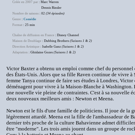
Créée en 2007 par
: Marc Warren
Dennis Rinsler
Nombre de saisons
: 02
(34 épisodes)
Genre
:
Comédie
Format
: 25 min
Chaîne de diffusion en France
: Disney Channel
Maison de Doublage
: Dubbing Brothers
(Saisons 1 & 2)
Direction Artistique
: Isabelle Ganz
(Saisons 1 & 2)
Adaptation
: Ghislaine Gozes
(Saisons 1 & 2)
Victor Baxter a obtenu un emploi comme chef du personnel 
des États-Unis. Alors que sa fille Raven continue de vivre à 
femme Tanya continue de faire ses études à Londres, Victor e
déménagent pour vivre à la Maison-Blanche à Washington. L
une nouvelle vie pleine de contraintes. C'est à sa nouvelle éc
deux nouveaux meilleurs amis : Newton et Meena.
Newton est le fils d'une famille de politiciens. Il joue de la g
légèrement attardé. Meena est la fille de l'ambassadeur de B
dernier très proche de la culture Bahavienne admet difficilem
être "moderne". Les trois amis jouent dans un groupe de rock
Cory à la batterie et Meena au chant.