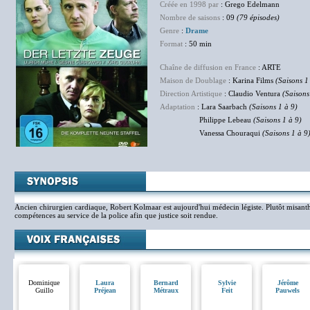
Créée en 1998 par
: Grego Edelmann
Nombre de saisons
: 09
(79 épisodes)
Genre
:
Drame
Format
: 50 min
Chaîne de diffusion en France
: ARTE
Maison de Doublage
: Karina Films
(Saisons 1
Direction Artistique
: Claudio Ventura
(Saisons
Adaptation
: Lara Saarbach
(Saisons 1 à 9)
Philippe Lebeau
(Saisons 1 à 9)
Vanessa Chouraqui
(Saisons 1 à 9
Ancien chirurgien cardiaque, Robert Kolmaar est aujourd'hui médecin légiste. Plutôt misant
compétences au service de la police afin que justice soit rendue.
Dominique
Laura
Bernard
Sylvie
Jérôme
Guillo
Préjean
Métraux
Feit
Pauwels