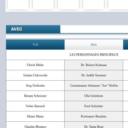
V.O
Rôle
LES PERSONNAGES PRINCIPAUX
Ulrich Mühe
Dr. Robert Kolmaar
Gesine Cukrowski
Dr. Judith Sommer
Jörg Gudzuhn
Commissaire Johannes
"Joe"
Hoffer
Renate Schroeter
Ulla Grünbein
Volter Ranisch
Fred Schröder
Dieter Mann
Professeur Bondzio
Claudia Messner
Dr. Tanja Rose