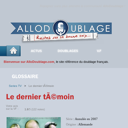
Rejoignez sans plus attendre la communauté
AlloDoublage
!
ACTUS
DOUBLAGES
V.F
Bienvenue sur AlloDoublage.com
, le site référence du doublage français.
Series TV
>
Le dernier tÃ©moin
Votre avis
sur la VF :
1.8
/5 (122 notes)
Série
: Annulée en 2007
Origine
: Allemande