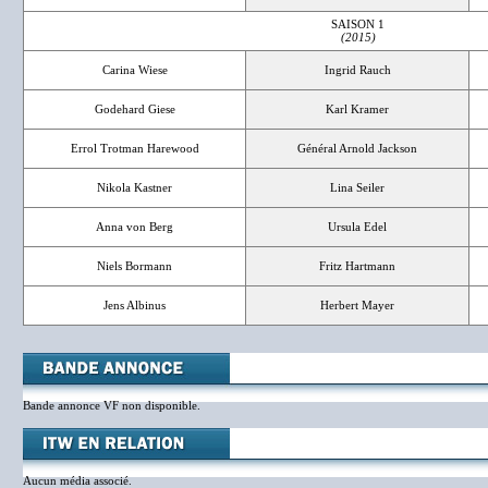
SAISON 1
(2015)
Carina Wiese
Ingrid Rauch
Godehard Giese
Karl Kramer
Errol Trotman Harewood
Général Arnold Jackson
Nikola Kastner
Lina Seiler
Anna von Berg
Ursula Edel
Niels Bormann
Fritz Hartmann
Jens Albinus
Herbert Mayer
Bande annonce VF non disponible.
Aucun média associé.