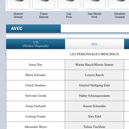
Maxime
France
Guy
Jean-Michel
Elisabeth
Donnay
Bastoen
Pion
Vovk
Guinand
V.O
Rôle
(Version Originale)
LES PERSONNAGES PRINCIPAUX
Jonas Nay
Martin Rauch/Mortiz Stamm
Maria Schrader
Lenora Rauch
Ulrich Noethen
Général Wolfgang Edel
Sylvester Groth
Walter Schweppenstette
Sonja Gerhardt
Annett Schneider
Ludwig Trepte
Alex Edel
Alexander Beyer
Tobias Tischbier