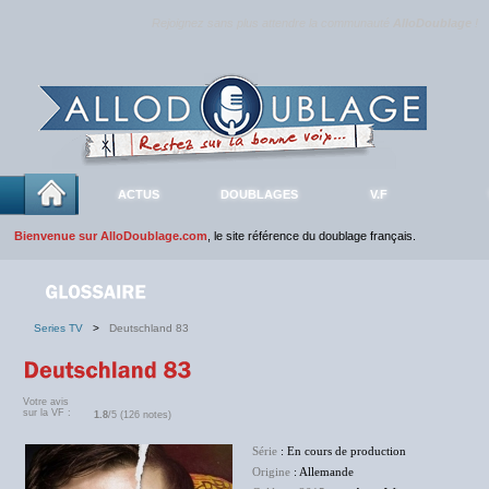
Rejoignez sans plus attendre la communauté
AlloDoublage
!
ACTUS
DOUBLAGES
V.F
Bienvenue sur AlloDoublage.com
, le site référence du doublage français.
Series TV
>
Deutschland 83
Votre avis
sur la VF :
1.8
/5 (126 notes)
Série
: En cours de production
Origine
: Allemande