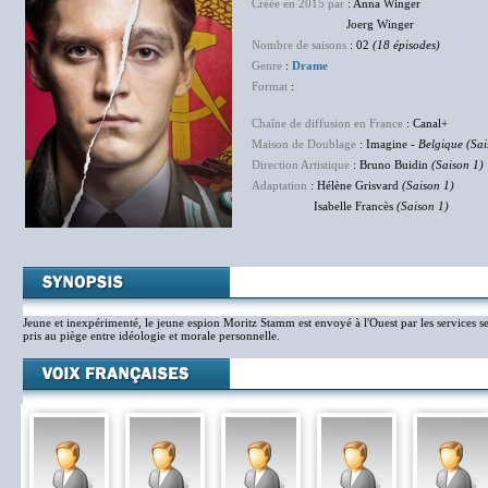
Créée en 2015 par
: Anna Winger
Joerg Winger
Nombre de saisons
: 02
(18 épisodes)
Genre
:
Drame
Format
:
Chaîne de diffusion en France
: Canal+
Maison de Doublage
: Imagine -
Belgique (Sai
Direction Artistique
: Bruno Buidin
(Saison 1)
Adaptation
: Hélène Grisvard
(Saison 1)
Isabelle Francès
(Saison 1)
Jeune et inexpérimenté, le jeune espion Moritz Stamm est envoyé à l'Ouest par les services sec
pris au piège entre idéologie et morale personnelle.