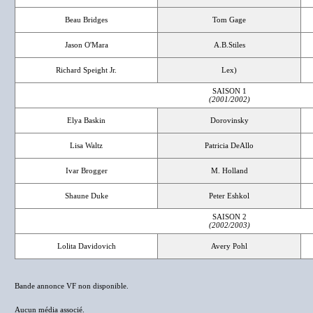
Beau Bridges
Tom Gage
Jason O'Mara
A.B.Stiles
Richard Speight Jr.
Lex)
SAISON 1
(2001/2002)
Elya Baskin
Dorovinsky
Lisa Waltz
Patricia DeAllo
Ivar Brogger
M. Holland
Shaune Duke
Peter Eshkol
SAISON 2
(2002/2003)
Lolita Davidovich
Avery Pohl
Bande annonce VF non disponible.
Aucun média associé.