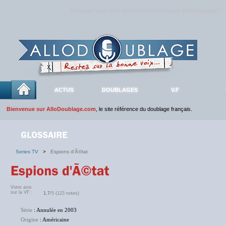
Rejoignez sans plus attendre la communauté
AlloDoublage
!
ACTUS
DOUBLAGES
V.F
Bienvenue sur AlloDoublage.com
, le site référence du doublage français.
Series TV
>
Espions d'Ã©tat
Votre avis
sur la VF :
1.7
/5 (123 notes)
Série
: Annulée en 2003
Origine
: Américaine