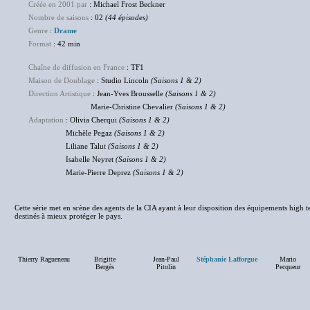
Créée en 2001 par
: Michael Frost Beckner
Nombre de saisons
: 02
(44 épisodes)
Genre
:
Drame
Format
: 42 min
Chaîne de diffusion en France
: TF1
Maison de Doublage
: Studio Lincoln
(Saisons 1 & 2)
Direction Artistique
: Jean-Yves Brousselle
(Saisons 1 & 2)
Marie-Christine Chevalier
(Saisons 1 & 2)
Adaptation
: Olivia Cherqui
(Saisons 1 & 2)
Michèle Pegaz
(Saisons 1 & 2)
Liliane Talut
(Saisons 1 & 2)
Isabelle Neyret
(Saisons 1 & 2)
Marie-Pierre Deprez
(Saisons 1 & 2)
Cette série met en scène des agents de la CIA ayant à leur disposition des équipements high t
destinés à mieux protéger le pays.
Thierry Ragueneau
Brigitte
Jean-Paul
Stéphanie Lafforgue
Mario
Bergès
Pitolin
Pecqueur