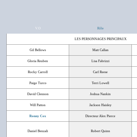
V.O
Rôle
LES PERSONNAGES PRINCIPAUX
Gil Bellows
Matt Callan
Gloria Reuben
Lisa Fabrizzi
Rocky Carroll
Carl Reese
Paige Turco
Terri Lowell
David Clennon
Joshua Nankin
Will Patton
Jackson Haisley
Ronny Cox
Directeur Alex Pierce
Daniel Benzali
Robert Quinn