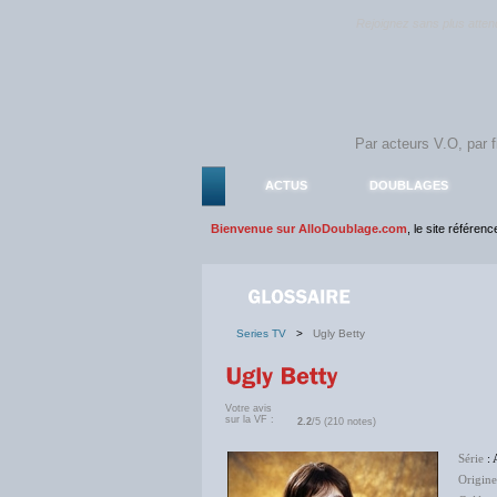
Rejoignez sans plus atte
ACTUS
DOUBLAGES
Bienvenue sur AlloDoublage.com
, le site référen
Series TV
>
Ugly Betty
Votre avis
sur la VF :
2.2
/5 (210 notes)
Série
: 
Origine