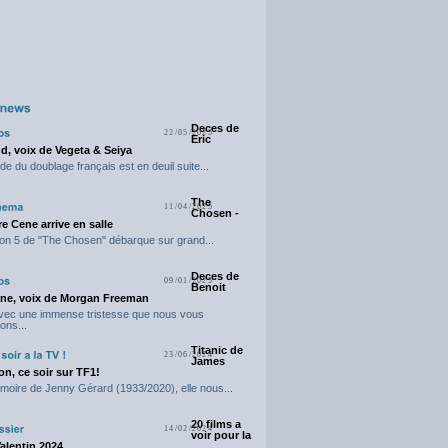
Deces de
22/05/2025
Eric
d, voix de Vegeta & Seiya
e du doublage français est en deuil suite...
The
11/04/2025
Chosen -
e Cene arrive en salle
on 5 de "The Chosen" débarque sur grand...
Deces de
09/01/2025
Benoit
ne, voix de Morgan Freeman
avec une immense tristesse que nous vous
ons...
Titanic de
23/06/2024
James
n, ce soir sur TF1!
moire de Jenny Gérard (1933/2020), elle nous...
20 films a
14/02/2024
voir pour la
Valentin 2024