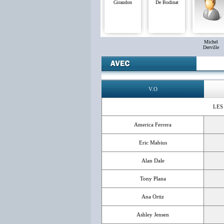
Giraudon
De Bodinat
Michel
Derville
V.O
LES
America Ferrera
Eric Mabius
Alan Dale
Tony Plana
Ana Ortiz
Ashley Jensen