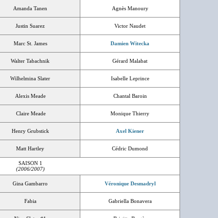
Amanda Tanen
Agnès Manoury
Justin Suarez
Victor Naudet
Marc St. James
Damien Witecka
Walter Tabachnik
Gérard Malabat
Wilhelmina Slater
Isabelle Leprince
Alexis Meade
Chantal Baroin
Claire Meade
Monique Thierry
Henry Grubstick
Axel Kiener
Matt Hartley
Cédric Dumond
SAISON 1
(2006/2007)
Gina Gambarro
Véronique Desmadryl
Fabia
Gabriella Bonavera