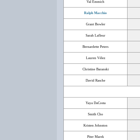
Val Emmich
Ralph Macchio
Grant Bowler
Sarah Lafleur
Bernardette Peters
Lauren Vélez
Christine Baranski
David Rasche
Yaya DaCosta
Smith Cho
Kristen Johnston
Piter Marek