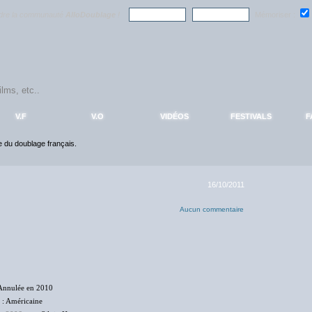
ndre la communauté
AlloDoublage
!
Mémoriser :
V.F
V.O
VIDÉOS
FESTIVALS
F
ce du doublage français.
16/10/2011
Aucun commentaire
Annulée en 2010
: Américaine