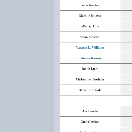
Becki Newton
Mark Indelicato
Michael Urie
Kevin Sussman
Vanessa L. Williams
Rebecca Romijn
Judith Light
Christopher Gorham
Daniel Eric Gold
Ava Gaudet
Gina Gershon