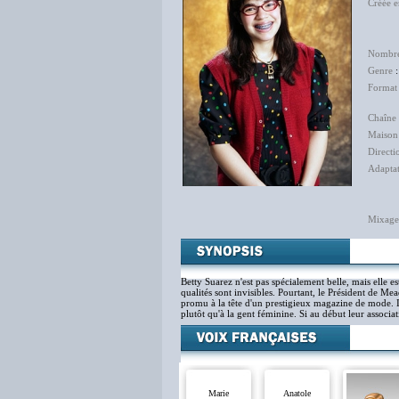
Créée 
Fe
Nombre
Genre
Format
Chaîne 
Maison
Directi
Adapta
Nad
Mixage
Betty Suarez n'est pas spécialement belle, mais elle es
qualités sont invisibles. Pourtant, le Président de Me
promu à la tête d'un prestigieux magazine de mode. Il 
plutôt qu'à la gent féminine. Si au début leur associat
Marie
Anatole