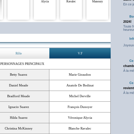
Alycia
Ravalec
Manoury
En ce j
2024!
Toute l
heureus
Joyeux 
Rôle
V.F
 PERSONNAGES PRINCIPAUX
chambr
À la mé
Betty Suarez
Marie Giraudon
Daniel Meade
Anatole De Bodinat
revien
À la mé
Bradford Meade
Michel Derville
Ignacio Suarez
François Dunoyer
Hilda Suarez
Véronique Alycia
Christina McKinney
Blanche Ravalec