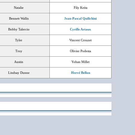
Natalie
Fily Keita
Bennett Wallis
Jean-Pascal Quilichini
Bobby Talercio
Cyrille Artaux
Tyler
Vincent Crouzet
Troy
Olivier Podesta
Austin
Yohan Millet
Lindsay Dunne
Hervé Bellon