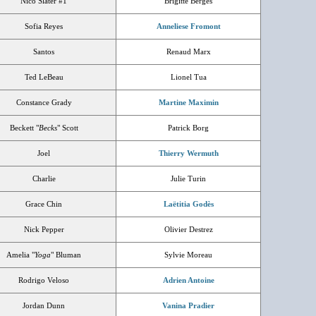
Nico Slater #1
Brigitte Bergès
Sofia Reyes
Anneliese Fromont
Santos
Renaud Marx
Ted LeBeau
Lionel Tua
Constance Grady
Martine Maximin
Beckett "
Becks
" Scott
Patrick Borg
Joel
Thierry Wermuth
Charlie
Julie Turin
Grace Chin
Laëtitia Godès
Nick Pepper
Olivier Destrez
Amelia "
Yoga
" Bluman
Sylvie Moreau
Rodrigo Veloso
Adrien Antoine
Jordan Dunn
Vanina Pradier