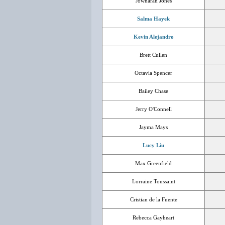
Jowharah Jones
Salma Hayek
Kevin Alejandro
Brett Cullen
Octavia Spencer
Bailey Chase
Jerry O'Connell
Jayma Mays
Lucy Liu
Max Greenfield
Lorraine Toussaint
Cristian de la Fuente
Rebecca Gayheart