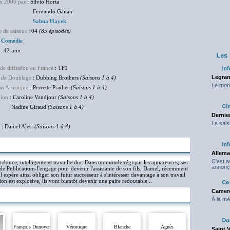
en 2006 par
: Silvio Horta
rnando Gaitan
Salma Hayek
 de saisons
: 04
(85 épisodes)
:
Comédie
: 42 min
de diffusion en France
: TF1
Legran
 de Doublage
: Dubbing Brothers
(Saisons 1 à 4)
Le mond
on Artistique
: Perrette Pradier
(Saisons 1 à 4)
tion
: Caroline Vandjour
(Saisons 1 à 4)
ine Giraud
(Saisons 1 à 4)
Dernier
La sais
: Daniel Alesi
(Saisons 1 à 4)
Allema
C'est 
t douce, intelligente et travaille dur. Dans un monde régi par les apparences, ses
annonç
ade Publications l'engage pour devenir l'assistante de son fils, Daniel, récemment
espère ainsi obliger son futur successeur à s'intéresser davantage à son travail
ion est explosive, ils vont bientôt devenir une paire redoutable...
Camero
À la mé
François Dunoyer
Véronique
Blanche
Agnès
Saint 