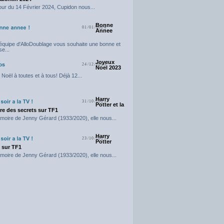
our du 14 Février 2024, Cupidon nous...
Bonne
01/01/2024
Annee
'équipe d'AlloDoublage vous souhaite une bonne et
e...
Joyeux
24/12/2023
Noel 2023
Noël à toutes et à tous! Déjà 12...
Harry
31/10/2023
Potter et la
e des secrets sur TF1
moire de Jenny Gérard (1933/2020), elle nous...
Harry
23/10/2023
Potter
t sur TF1
moire de Jenny Gérard (1933/2020), elle nous...