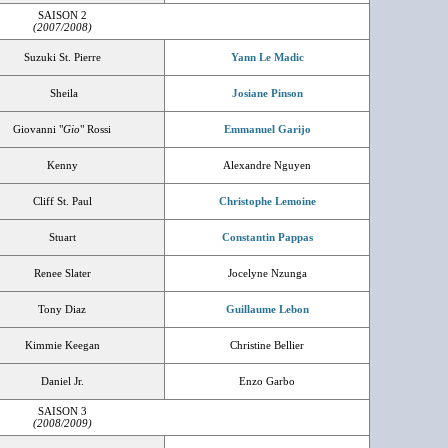
SAISON 2
(2007/2008)
Suzuki St. Pierre
Yann Le Madic
Sheila
Josiane Pinson
Giovanni "
Gio
" Rossi
Emmanuel Garijo
Kenny
Alexandre Nguyen
Cliff St. Paul
Christophe Lemoine
Stuart
Constantin Pappas
Renee Slater
Jocelyne Nzunga
Tony Diaz
Guillaume Lebon
Kimmie Keegan
Christine Bellier
Daniel Jr.
Enzo Garbo
SAISON 3
(2008/2009)