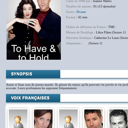
Créée en 1998 par
: Joanne Waters
Nombre de saisons
: 01
(13 épisodes)
Genre
:
Drame
Format
: 42 min
Chaîne de diffusion en France
: TMC
Maison de Doublage
: Libra Films
(Saison 1)
Direction Artistique
: Catherine Le Lann
(Saiso
Adaptation
:
NC
(Saison 1)
Annie et Sean sont de jeunes mariés. Ils gèrent du mieux qu'ils peuvent vie privée et vie profe
avocate. Leurs professions les opposent fréquemment.