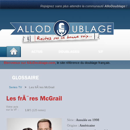
Rejoignez sans plus attendre la communauté
AlloDoublage
!
ACTUS
DOUBLAGES
V.F
Bienvenue sur AlloDoublage.com
, le site référence du doublage français.
Series TV
>
Les frÃ¨res McGrail
Votre avis
sur la VF :
1.8
/5 (125 notes)
Série
: Annulée en 1998
Origine
: Américaine