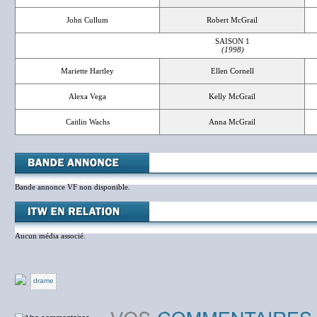
John Cullum
Robert McGrail
SAISON 1
(1998)
Mariette Hartley
Ellen Cornell
Alexa Vega
Kelly McGrail
Caitlin Wachs
Anna McGrail
Bande annonce VF non disponible.
Aucun média associé.
drame