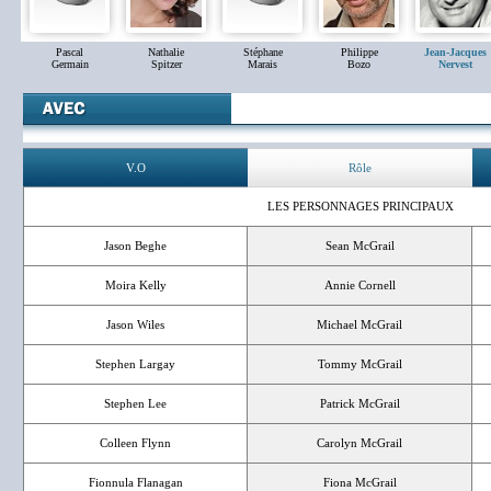
Pascal
Nathalie
Stéphane
Philippe
Jean-Jacques
Germain
Spitzer
Marais
Bozo
Nervest
V.O
Rôle
LES PERSONNAGES PRINCIPAUX
Jason Beghe
Sean McGrail
Moira Kelly
Annie Cornell
Jason Wiles
Michael McGrail
Stephen Largay
Tommy McGrail
Stephen Lee
Patrick McGrail
Colleen Flynn
Carolyn McGrail
Fionnula Flanagan
Fiona McGrail