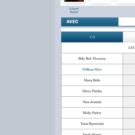
Gérard
Darier
V.O
LES
Billy Bob Thornton
William Hurt
Maria Bello
Olivia Thirlby
Nina Arianda
Molly Parker
Tania Raymonde
Sarah Wynter