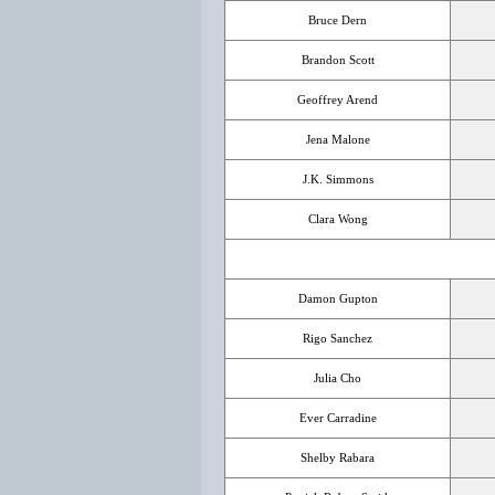
Bruce Dern
Brandon Scott
Geoffrey Arend
Jena Malone
J.K. Simmons
Clara Wong
Damon Gupton
Rigo Sanchez
Julia Cho
Ever Carradine
Shelby Rabara