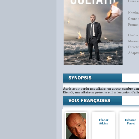
Créée 
Jon
Nombre
Genre
Format
Chaîne 
Maison
Directi
Adapta
Laët
Après avoir perdu une affaire, un avocat sombre dans 
Bientôt, une affaire se présente et il a l'occasion d'a
Féodor
Déborah
Atkine
Perret