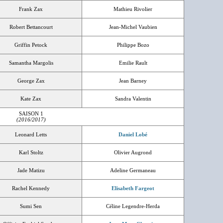
Frank Zax
Mathieu Rivolier
Robert Bettancourt
Jean-Michel Vaubien
Griffin Petock
Philippe Bozo
Samantha Margolis
Emilie Rault
George Zax
Jean Barney
Kate Zax
Sandra Valentin
SAISON 1
(2016/2017)
Leonard Letts
Daniel Lobé
Karl Stoltz
Olivier Augrond
Jade Matizu
Adeline Germaneau
Rachel Kennedy
Elisabeth Fargeot
Sumi Sen
Céline Legendre-Herda