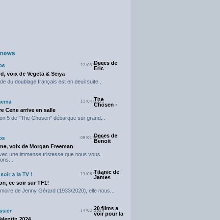
Deces de
22/05/2025
Eric
d, voix de Vegeta & Seiya
e du doublage français est en deuil suite...
The
11/04/2025
Chosen -
e Cene arrive en salle
on 5 de "The Chosen" débarque sur grand...
Deces de
09/01/2025
Benoit
ne, voix de Morgan Freeman
avec une immense tristesse que nous vous
ons...
Titanic de
23/06/2024
James
n, ce soir sur TF1!
moire de Jenny Gérard (1933/2020), elle nous...
20 films a
14/02/2024
voir pour la
Valentin 2024