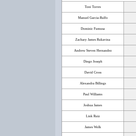
Toni Torres
Manuel Garcia-Rulfo
Dominic Fumusa
Zachary James Rukavina
Andrew Steven Hernandez
Diego Joseph
David Cross
Alexandra Billings
Paul Williams
Joshua James
Link Ruiz
James Wolk