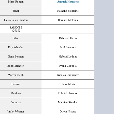
Mary Roman
Anouck Hautbois
Janet
Nathalie Bienaimé
Faussette au menton
Bernard Métraux
SAISON 3
(2019)
Rita
Déborah Perret
Roy Wheeler
José Luccioni
Gene Bennett
Gabriel Ledoze
Bobbi Bennett
Ivana Coppola
Warren Hebb
Nicolas Duquenoy
Delores
Claire Morin
Matthew
Frédéric Jeannot
Foreman
Mathieu Rivolier
Violet Webster
Olivia Nicosia