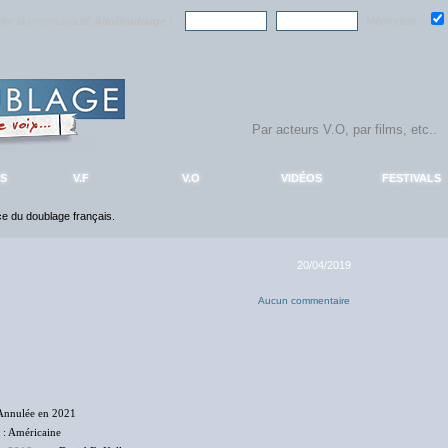
ndre la communauté
AlloDoublage
!
Mémoriser :
S
V.F
V.O
VIDÉOS
FESTIVALS
nce du doublage français.
20/04/2019
Aucun commentaire
Annulée en 2021
: Américaine