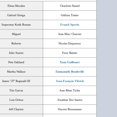
Elena Morales
Charlotte Daniel
Gabriel Ortega
Gilduin Tissier
Inspecteur Keith Roman
Franck Sportis
Miguel
Jean-Marc Charrier
Roberto
Nicolas Duquenoy
Julio Suarez
Enzo Ratsito
Pete Oakland
Yann Guillemot
Martha Wallace
Emmanuèle Bondeville
James "
JT
" Reginald III
Jean-François Vlérick
Tito Garcia
Jean-Rémi Tichit
Luis Ochoa
Jonathan Dos Santos
Jeff Clayton
Vincent Bonnasseau