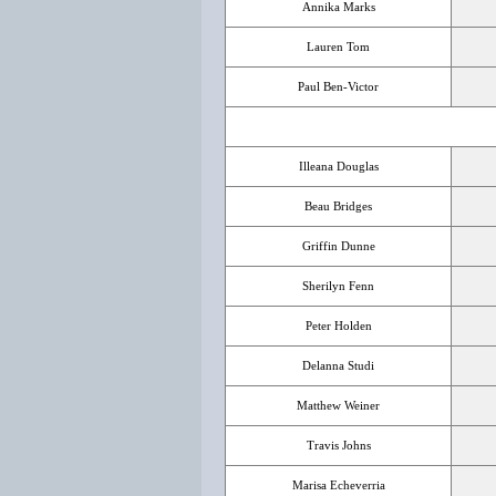
Annika Marks
Lauren Tom
Paul Ben-Victor
Illeana Douglas
Beau Bridges
Griffin Dunne
Sherilyn Fenn
Peter Holden
Delanna Studi
Matthew Weiner
Travis Johns
Marisa Echeverria