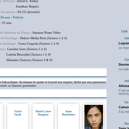
en 2016 par
: David E. Kelley
athan Shapiro
 de saisons
: 04
(32 épisodes)
:
Drame
-
Policier
: 55 min
de diffusion en France
: Amazon Prime Video
 de Doublage
: Deluxe Media Paris
(Saisons 1 à 4)
Legran
on Artistique
: Ivana Coppola
(Saisons 1 à 4)
Le mond
tion
: Caroline Gere
(Saisons 1 à 4)
itia Benrejdal
(Saisons 1 à 4)
Sébastien Charron
(Saisons 3 & 4)
Dernier
La sais
l'alcoolisme. Sa femme le quitte et il perd son emploi, lâché par son partenaire.
ffronter ce fameux partenaire.
Allema
C'est 
annonç
Camero
Sylvie
Marie-Laure
Anne
À la mé
Jacob
Dougnac
Rondeleux
Saint 