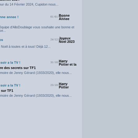
our du 14 Février 2024, Cupidon nous...
Bonne
01/01/2024
Annee
'équipe d'AlloDoublage vous souhaite une bonne et
e...
Joyeux
24/12/2023
Noel 2023
Noël à toutes et à tous! Déjà 12...
Harry
31/10/2023
Potter et la
e des secrets sur TF1
moire de Jenny Gérard (1933/2020), elle nous...
Harry
23/10/2023
Potter
t sur TF1
moire de Jenny Gérard (1933/2020), elle nous...