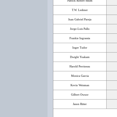
Patrick Robert Smith
T.W. Leshner
Juan Gabriel Pareja
Jorge-Luis Pallo
Frankie Ingrassia
Inger Tudor
Dwight Yoakam
Harold Perrineau
Monica Garcia
Kevin Weisman
Gilbert Owuor
Jason Ritter