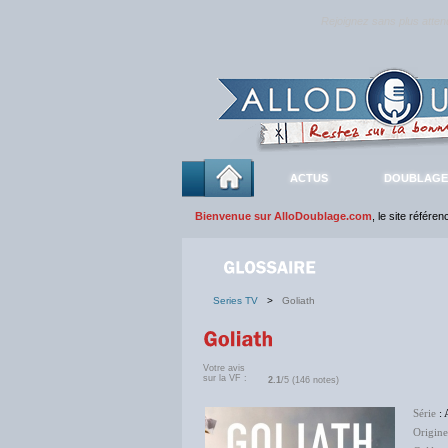
Rejoignez sans plus atte
ACTUS
DOUBLAGE
Bienvenue sur AlloDoublage.com
, le site référe
Series TV
>
Goliath
Votre avis
sur la VF :
2.1
/5 (146 notes)
Série
: 
Origine