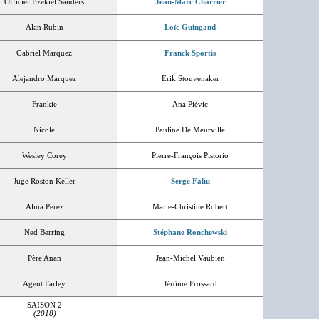
Officier Ezekiel Sanders
Jean-Marc Charrier
Alan Rubin
Loïc Guingand
Gabriel Marquez
Franck Sportis
Alejandro Marquez
Erik Stouvenaker
Frankie
Ana Piévic
Nicole
Pauline De Meurville
Wesley Corey
Pierre-François Pistorio
Juge Roston Keller
Serge Faliu
Alma Perez
Marie-Christine Robert
Ned Berring
Stéphane Ronchewski
Père Anan
Jean-Michel Vaubien
Agent Farley
Jérôme Frossard
SAISON 2
(2018)