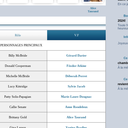
En ce j
Alice
Taurand
2024!
Toute l
heureus
Rôle
V.F
Joyeux 
 PERSONNAGES PRINCIPAUX
Billy McBride
Gérard Darier
chambr
Donald Cooperman
Féodor Atkine
À la mé
Michelle McBride
Déborah Perret
revien
Lucy Kittridge
Sylvie Jacob
À la mé
Patty Solis-Papagian
Marie-Laure Dougnac
Callie Senate
Anne Rondeleux
Brittany Gold
Alice Taurand
Gina Larson
Vanina Pradier