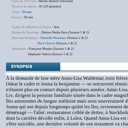
Créée en 2014 par
: Henrik Jansson-Schweizer
Nombre de saisons
: 02
(20 épisodes)
Genre
:
Drame
Format
: 58 min
Chaîne de diffusion en France
: Arte
Maison de Doublage
: Deluxe Media Paris
(Saisons 1 & 2)
Direction Artistique
:
Christèle Wurmser
(Saisons 1 & 2)
Hervé Icovic
(Saisons 1 & 2)
Adaptation
: Françoise Monier
(Saisons 1 & 2)
Stéphanie Vadrot
(Saisons 1 & 2)
À la demande de leur mère Anna-Lisa Waldemar, trois frères 
Oskar le cadet et Jonna la benjamine — se retrouvent réunis à
n'étaient plus en contact depuis plusieurs années. Anne-Lisa, 
Liv, dirigent la pension familiale située dans le cadre magni
îles autonomes de langue suédoise mais sous souveraineté de
Jonna qui ont depuis longtemps quitté les îles, reviennent de
déménagé — l'aîné, restaurateur criblé de dettes, à Stockh
dont la carrière décolle enfin, à Lulea. Quand Anna-Lisa est
s'être suicidée, une dernière volonté de son testament va cha