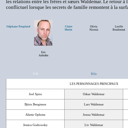
les relations entre les frères et sœurs Waldemar. Le retour à
conflictuel lorsque les secrets de famille remontent à la surf
Stéphane Pouplard
Claire
Olivia
Lucille
Morin
Nicosia
Boudonnat
Eric
Aubrahn
V.O
Rôle
LES PERSONNAGES PRINCIPAUX
Joel Spira
Oskar Waldemar
Björn Bengtsson
Lars Waldemar
Aliette Opheim
Jonna Waldemar
Jessica Grabowsky
Liv Waldemar