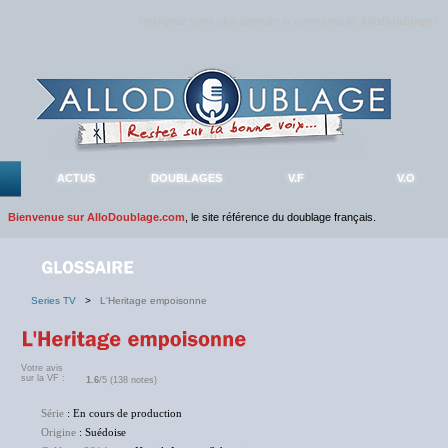
Rejoignez sans plus attendre la communauté
AlloDoublage
!
ACTUS
DOUBLAGES
V.F
V.O
Bienvenue sur AlloDoublage.com
, le site référence du doublage français.
Series TV
>
L'Heritage empoisonne
Votre avis
sur la VF :
1.6
/5 (138 notes)
Série
: En cours de production
Origine
: Suédoise