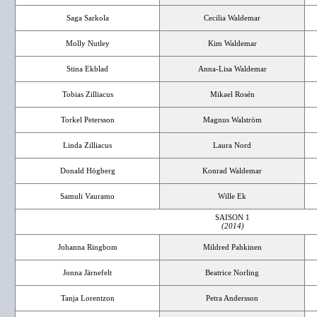
Saga Sarkola
Cecilia Waldemar
Molly Nutley
Kim Waldemar
Stina Ekblad
Anna-Lisa Waldemar
Tobias Zilliacus
Mikael Rosén
Torkel Petersson
Magnus Walström
Linda Zilliacus
Laura Nord
Donald Högberg
Konrad Waldemar
Samuli Vauramo
Wille Ek
SAISON 1
(2014)
Johanna Ringbom
Mildred Pahkinen
Jonna Järnefelt
Beatrice Norling
Tanja Lorentzon
Petra Andersson