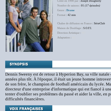
Créée en 1998 par
: Joseph Dougherty
Nombre de saisons
: 01
(17 épisodes)
Genre
:
Drame
Format
: 42 min
Chaîne de diffusion en France
: SérieClub
Maison de Doublage
: S.O.F.I.
Direction Artistique
:
NC
Adaptation
:
NC
Dennis Sweeny est de retour à Hyperion Bay, sa ville natale q
années plus tôt. À l'époque, il était un jeune homme introver
de son frère, le champion de football américain du lycée. Mai
directeur d'une entreprise d'informatique qui est fiancé à u
tenter d'oublier ses problèmes du passé et aider la ville, en 
difficultés financières.