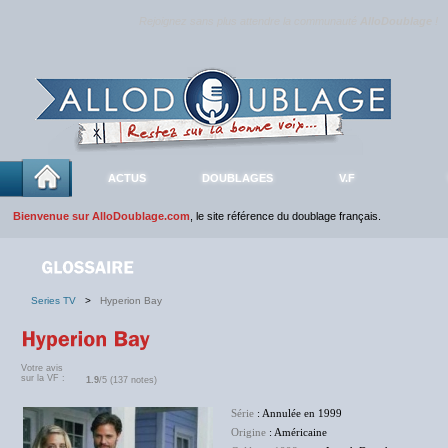
Rejoignez sans plus attendre la communauté
AlloDoublage
!
ACTUS
DOUBLAGES
V.F
Bienvenue sur AlloDoublage.com
, le site référence du doublage français.
Series TV
>
Hyperion Bay
Votre avis
sur la VF :
1.9
/5 (137 notes)
Série
: Annulée en 1999
Origine
: Américaine