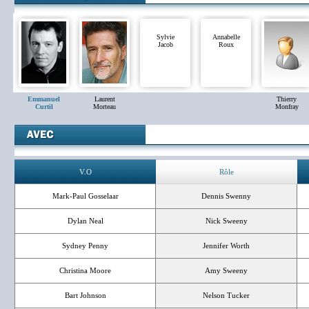
Sylvie
Annabelle
Jacob
Roux
Emmanuel
Laurent
Thierry
Curtil
Morteau
Monfray
V.O
Rôle
Mark-Paul Gosselaar
Dennis Swenny
Dylan Neal
Nick Sweeny
Sydney Penny
Jennifer Worth
Christina Moore
Amy Sweeny
Bart Johnson
Nelson Tucker