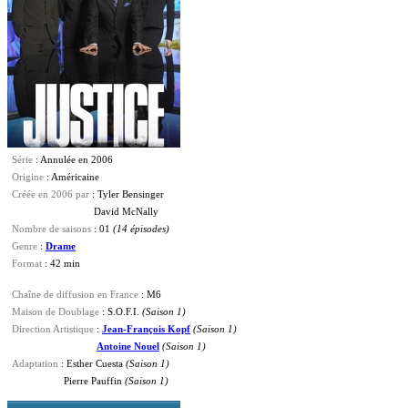
Série
: Annulée en 2006
Origine
: Américaine
Créée en 2006 par
: Tyler Bensinger
David McNally
Nombre de saisons
: 01
(14 épisodes)
Genre
:
Drame
Format
: 42 min
Chaîne de diffusion en France
: M6
Maison de Doublage
: S.O.F.I.
(Saison 1)
Direction Artistique
:
Jean-François Kopf
(Saison 1)
Antoine Nouel
(Saison 1)
Adaptation
: Esther Cuesta
(Saison 1)
Pierre Pauffin
(Saison 1)