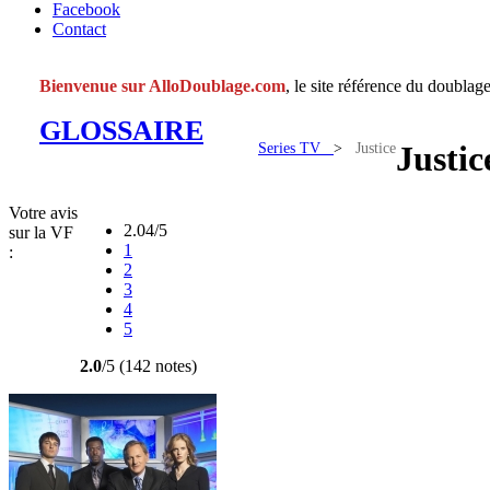
Facebook
Contact
Bienvenue sur AlloDoublage.com
, le site référence du doublage
GLOSSAIRE
Series TV
>
Justice
Justic
Votre avis
2.04/5
sur la VF
1
:
2
3
4
5
2.0
/5 (142 notes)