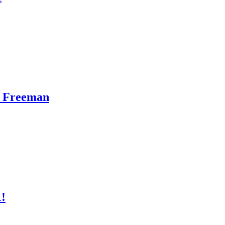
n Freeman
1!