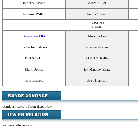
Rebecca Mader
Alden Tuller
Eamonn Walker
Luther Graves
SAISON 1
(2006)
Aunjanue Ellis
Miranda Lee
Katherine LaNasa
Suzanne Fulcrum
Paul Schulze
ADA J.D. Keller
Mark Deklin
Dr. Matthew Shaw
Erin Daniels
Betsy Harrison
Bande annonce VF non disponible.
Aucun média associé.