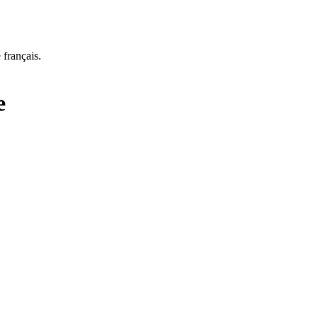
 français.
e