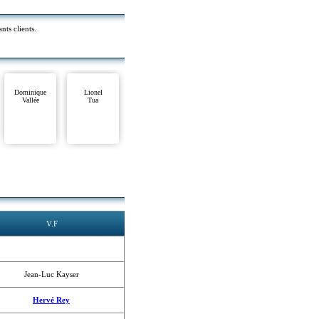
nts clients.
Dominique
Lionel
Vallée
Tua
V.F
Jean-Luc Kayser
Hervé Rey