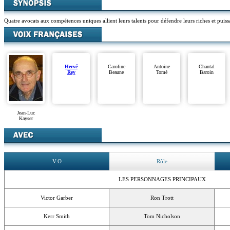
Quatre avocats aux compétences uniques allient leurs talents pour défendre leurs riches et puissa
Hervé
Caroline
Antoine
Chantal
Rey
Beaune
Tomé
Baroin
Jean-Luc
Kayser
V.O
Rôle
LES PERSONNAGES PRINCIPAUX
Victor Garber
Ron Trott
Kerr Smith
Tom Nicholson