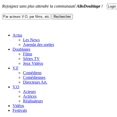
Rejoignez sans plus attendre la communauté
AlloDoublage
!
Actus
Les News
Agenda des sorties
Doublages
Films
Séries TV
Jeux Vidéos
V.F
Comédiens
Comédiennes
Directeurs Art.
V.O
Acteurs
Actrices
Réalisateurs
Vidéos
Festivals