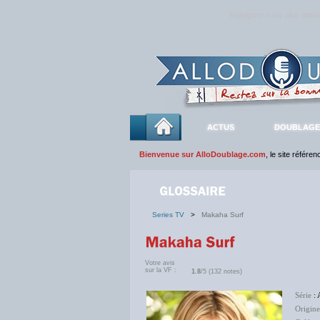
Rejoignez sans plus atte
ACTUS
DOUBLAGE
Bienvenue sur AlloDoublage.com
, le site référe
Series TV
>
Makaha Surf
Votre avis
sur la VF :
1.8
/5 (132 notes)
Série
: 
Origine