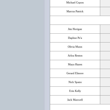
Michael Copon
Marcus Patrick
Jim Horigan
Daphne Pe'a
Olivia Munn
Arloa Reston
Maya Hazen
Gerard Elmore
Nick Spano
Erin Kelly
Jack Maxwell