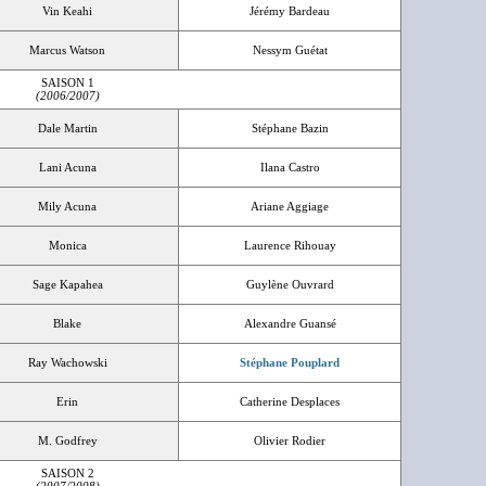
Vin Keahi
Jérémy Bardeau
Marcus Watson
Nessym Guétat
SAISON 1
(2006/2007)
Dale Martin
Stéphane Bazin
Lani Acuna
Ilana Castro
Mily Acuna
Ariane Aggiage
Monica
Laurence Rihouay
Sage Kapahea
Guylène Ouvrard
Blake
Alexandre Guansé
Ray Wachowski
Stéphane Pouplard
Erin
Catherine Desplaces
M. Godfrey
Olivier Rodier
SAISON 2