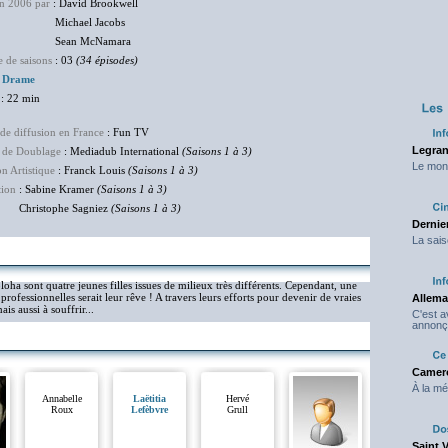
en 2006 par
: David Brookwell
hael Jacobs
an McNamara
 de saisons
: 03
(34 épisodes)
:
Drame
: 22 min
de diffusion en France
: Fun TV
Legran
 de Doublage
: Mediadub International
(Saisons 1 à 3)
Le mond
on Artistique
: Franck Louis
(Saisons 1 à 3)
tion
: Sabine Kramer
(Saisons 1 à 3)
stophe Sagniez
(Saisons 1 à 3)
Dernier
La sais
ha sont quatre jeunes filles issues de milieux très différents. Cependant, une
professionnelles serait leur rêve ! A travers leurs efforts pour devenir de vraies
Allema
s aussi à souffrir...
C'est 
annonç
Camero
À la mé
Annabelle
Laëtitia
Hervé
Roux
Lefèbvre
Grull
Saint 