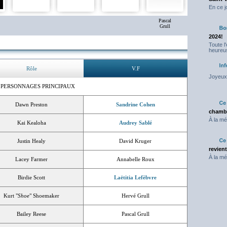
En ce j
Pascal
Grull
2024!
Toute l
heureus
Rôle
V.F
Joyeux 
 PERSONNAGES PRINCIPAUX
Dawn Preston
Sandrine Cohen
chambr
À la mé
Kai Kealoha
Audrey Sablé
Justin Healy
David Kruger
revien
À la mé
Lacey Farmer
Annabelle Roux
Birdie Scott
Laëtitia Lefèbvre
Kurt "
Shoe
" Shoemaker
Hervé Grull
Bailey Reese
Pascal Grull