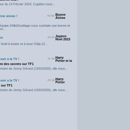
our du 14 Février 2024, Cupidon nous...
Bonne
01/01/2024
Annee
'équipe d'AlloDoublage vous souhaite une bonne et
e...
Joyeux
24/12/2023
Noel 2023
Noël à toutes et à tous! Déjà 12...
Harry
31/10/2023
Potter et la
e des secrets sur TF1
moire de Jenny Gérard (1933/2020), elle nous...
Harry
23/10/2023
Potter
t sur TF1
moire de Jenny Gérard (1933/2020), elle nous...