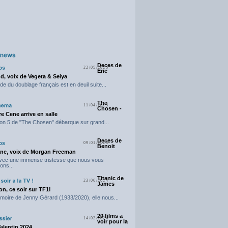
Deces de
22/05/2025
Eric
d, voix de Vegeta & Seiya
e du doublage français est en deuil suite...
The
11/04/2025
Chosen -
e Cene arrive en salle
on 5 de "The Chosen" débarque sur grand...
Deces de
09/01/2025
Benoit
ne, voix de Morgan Freeman
avec une immense tristesse que nous vous
ons...
Titanic de
23/06/2024
James
n, ce soir sur TF1!
moire de Jenny Gérard (1933/2020), elle nous...
20 films a
14/02/2024
voir pour la
Valentin 2024