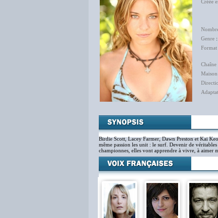
Créée 
Mic
Se
Nombre
Genre
Format
Chaîne 
Maison
Directi
Adapta
Chri
Birdie Scott, Lacey Farmer, Dawn Preston et Kai Keolo
même passion les unit : le surf. Devenir de véritables 
championnes, elles vont apprendre à vivre, à aimer mai