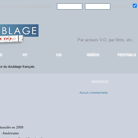
ndre la communauté
AlloDoublage
!
Mémoriser :
S
V.F
V.O
VIDÉOS
FESTIVALS
nce du doublage français.
08/05/2019
Aucun commentaire
Annulée en 2009
: Américaine