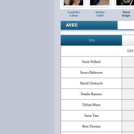
Sandrine
Audrey
David
Cohen
Sablé
Kruger
V.O
LES
Suzie Pollard
Sonya Balmores
David Chokachi
Natalie Ramsey
Tiffani Hines
Jason Tam
Ross Thomas