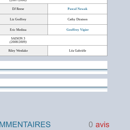
(2007/2008)
DJ Reese
Pascal Nowak
Liz Godfrey
Cathy Diraison
Eric Medina
Geoffrey Vigier
SAISON 3
(2008/2009)
Riley Westlake
Léa Gabrièle