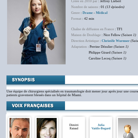
Créée en 2010 par
: Jeffrey Liebert
Nombre de saisons
: 01
(13 épisodes)
Genre
:
Drame
-
Médical
Format
: 42 min
Chaîne de diffusion en France
: TF1
Maison de Doublage
: Nice Fellow
(Saison 1)
Direction Artistique
:
Christèle Wurmser
(Sais
Adaptation
: Perrine Dézulier
(Saison 1)
Philippe Girard
(Saison 1)
Caroline Lecoq
(Saison 1)
Une équipe de chirurgiens spécialisés en traumatologie doit mener jour après jour une cours
patients gravement blessés dans un hôpital de Miami.
Dimitri
Julia
Rataud
Vaidis-Bogard