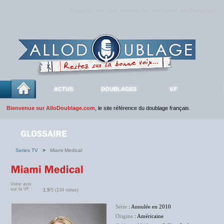
Rejoignez sans plus attendre la communauté
AlloDoublage
!
ACTUS
DOUBLAGES
V.F
Bienvenue sur AlloDoublage.com
, le site référence du doublage français.
Series TV
>
Miami Medical
Votre avis
sur la VF :
1.9
/5 (134 notes)
Série
: Annulée en 2010
Origine
: Américaine