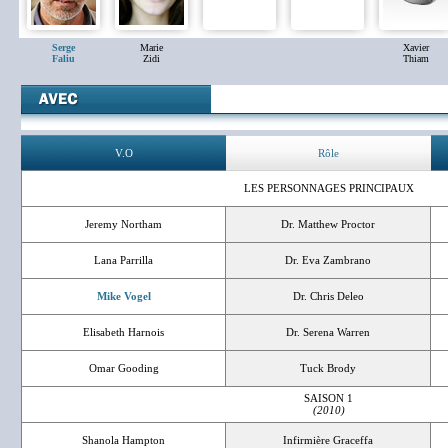
Serge
Marie
Xavier
Faliu
Zidi
Thiam
V.O
Rôle
LES PERSONNAGES PRINCIPAUX
Jeremy Northam
Dr. Matthew Proctor
Lana Parrilla
Dr. Eva Zambrano
Mike Vogel
Dr. Chris Deleo
Elisabeth Harnois
Dr. Serena Warren
Omar Gooding
Tuck Brody
SAISON 1
(2010)
Shanola Hampton
Infirmière Graceffa