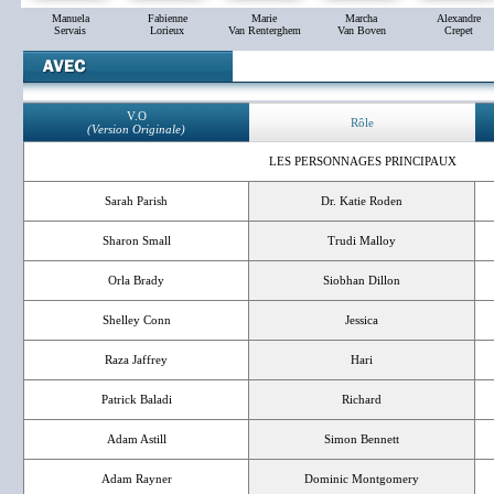
Manuela
Fabienne
Marie
Marcha
Alexandre
Servais
Lorieux
Van Renterghem
Van Boven
Crepet
V.O
Rôle
(Version Originale)
LES PERSONNAGES PRINCIPAUX
Sarah Parish
Dr. Katie Roden
Sharon Small
Trudi Malloy
Orla Brady
Siobhan Dillon
Shelley Conn
Jessica
Raza Jaffrey
Hari
Patrick Baladi
Richard
Adam Astill
Simon Bennett
Adam Rayner
Dominic Montgomery