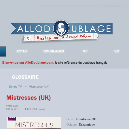
Rejoignez sans plus attendre la communauté
AlloDoublage
!
ACTUS
DOUBLAGES
V.F
V.O
Bienvenue sur AlloDoublage.com
, le site référence du doublage français.
Series TV
>
Mistresses (UK)
Votre avis
sur la VF :
1.6
/5 (124 notes)
Série
: Annulée en 2010
Origine
: Britannique