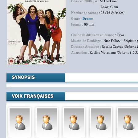
Créée en 2008 par
: SJ Clarkson
Lowri Glain
Nombre de saisons
: 03
(16 épisodes)
Genre
:
Drame
Format
: 60 min
Chaîne de diffusion en France
: Téva
Maison de Doublage
: Nice Fellow -
Belgique 
Direction Artistique
: Rosalia Cuevas
(Saisons 
Adaptation
: Rosline Wortmann
(Saisons 1 à 3
NC