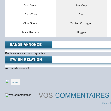
Max Brown
Sam Grey
Anna Torv
Alex
Chris Garner
Dr. Rob Carrington
Mark Danbury
Duggan
Bande annonce VF non disponible.
Aucun média associé.
drame
Soyez l