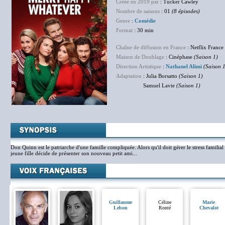
Créée en 2019 par
: Tucker Cawley
Nombre de saisons
: 01
(8 épisodes)
Genre
:
Comédie
Format
: 30 min
Chaîne de diffusion en France
: Netflix France
Maison de Doublage
: Cinéphase
(Saison 1)
Direction Artistique
:
Nathanel Alimi
(Saison 
Adaptation
: Julia Borsatto
(Saison 1)
Samuel Lavie
(Saison 1)
Don Quinn est le patriarche d'une famille compliquée. Alors qu'il doit gérer le stress famili
jeune fille décide de présenter son nouveau petit ami...
Guillaume
Céline
Marie
Lebon
Ronté
Chevalot