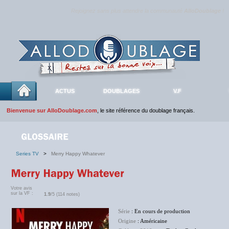
Rejoignez sans plus attendre la communauté
AlloDoublage
!
ACTUS
DOUBLAGES
V.F
Bienvenue sur AlloDoublage.com
, le site référence du doublage français.
Series TV
>
Merry Happy Whatever
Votre avis
sur la VF :
1.9
/5 (114 notes)
Série
: En cours de production
Origine
: Américaine