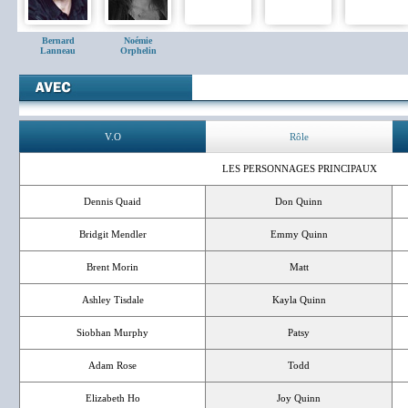
Bernard
Noémie
Lanneau
Orphelin
V.O
Rôle
LES PERSONNAGES PRINCIPAUX
Dennis Quaid
Don Quinn
Bridgit Mendler
Emmy Quinn
Brent Morin
Matt
Ashley Tisdale
Kayla Quinn
Siobhan Murphy
Patsy
Adam Rose
Todd
Elizabeth Ho
Joy Quinn