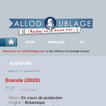
Rejoignez sans plus attendre la communauté
AlloDoublage
!
ACTUS
DOUBLAGES
V.F
Bienvenue sur AlloDoublage.com
, le site référence du doublage français.
Series TV
>
Dracula (2020)
Votre avis
sur la VF :
1.7
/5 (115 notes)
Série
: En cours de production
Origine
: Britannique