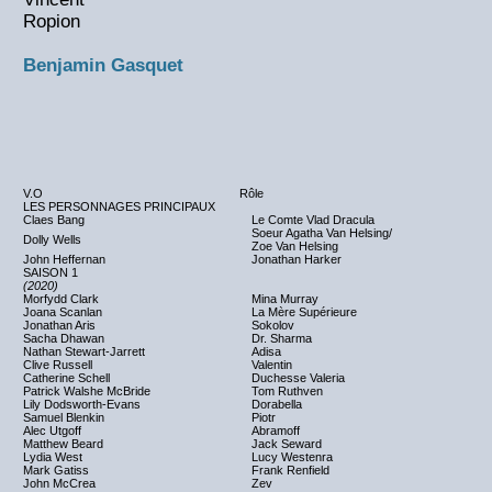
Ropion
Benjamin Gasquet
V.O
Rôle
LES PERSONNAGES PRINCIPAUX
Claes Bang
Le Comte Vlad Dracula
Soeur Agatha Van Helsing/
Dolly Wells
Zoe Van Helsing
John Heffernan
Jonathan Harker
SAISON 1
(2020)
Morfydd Clark
Mina Murray
Joana Scanlan
La Mère Supérieure
Jonathan Aris
Sokolov
Sacha Dhawan
Dr. Sharma
Nathan Stewart-Jarrett
Adisa
Clive Russell
Valentin
Catherine Schell
Duchesse Valeria
Patrick Walshe McBride
Tom Ruthven
Lily Dodsworth-Evans
Dorabella
Samuel Blenkin
Piotr
Alec Utgoff
Abramoff
Matthew Beard
Jack Seward
Lydia West
Lucy Westenra
Mark Gatiss
Frank Renfield
John McCrea
Zev