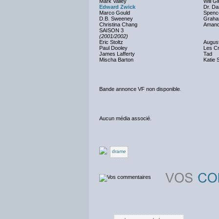
Mark Valley
Will G
Edward Zwick
Dr. Da
Marco Gould
Spence
D.B. Sweeney
Graha
Christina Chang
Aman
SAISON 3
(2001/2002)
Eric Stoltz
August
Paul Dooley
Les Cr
James Lafferty
Tad
Mischa Barton
Katie 
Bande annonce VF non disponible.
Aucun média associé.
drame