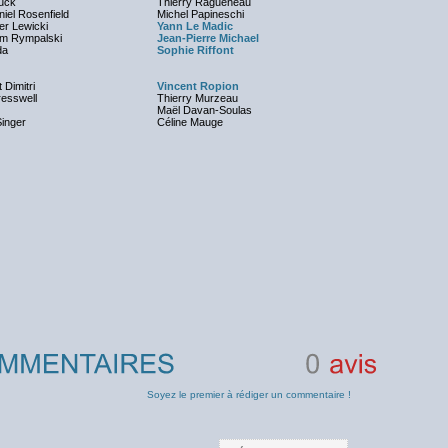
luck
Thierry Ragueneau
niel Rosenfield
Michel Papineschi
r Lewicki
Yann Le Madic
m Rympalski
Jean-Pierre Michael
da
Sophie Riffont
 Dimitri
Vincent Ropion
esswell
Thierry Murzeau
Maël Davan-Soulas
Singer
Céline Mauge
0
avis
Soyez le premier à rédiger un commentaire !