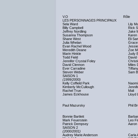
V.O
Rôle
LES PERSONNAGES PRINCIPAUX
Sela Ward
Lily M
Billy Campbell
Rick 
Jeffrey Nordling
Jake 
Susanna Thompson
Karen
Shane West
Eli Sa
Julia Whelan
Grace
Evan Rachel Wood
Jessi
Meredith Deane
Zoe M
Marin Hinkle
Judy 
Todd Field
David 
Jennifer Crystal Foley
Christ
David Clennon
Miles 
Ever Carradine
Tiffan
Steven Weber
Sam B
SAISON 1
(1999/2000)
Kelly Coffield Park
Naomi 
Kimberly McCullough
Jennif
Rachel True
Mali
James Eckhouse
Lloyd 
Paul Mazursky
Phil B
Bonnie Bartlett
Barba
Mark Feuerstein
Leo Fi
Patrick Dempsey
Aaron
SAISON 2
(2000/2001)
Audrey Marie Anderson
Carla 