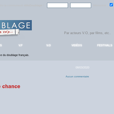
ndre la communauté
AlloDoublage
!
Mémoriser :
S
V.F
V.O
VIDÉOS
FESTIVALS
nce du doublage français.
08/03/2020
Aucun commentaire