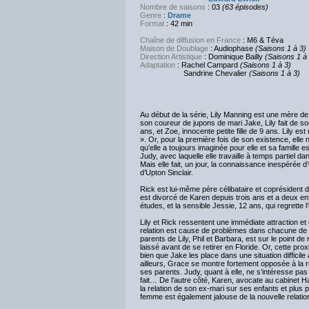
Nombre de saisons
: 03
(63 épisodes)
Genre
:
Drame
Format
: 42 min
Chaîne de diffusion en France
: M6 & Téva
Maison de Doublage
: Audiophase
(Saisons 1 à 3)
Direction Artistique
: Dominique Bailly
(Saisons 1 à
Adaptation
: Rachel Campard
(Saisons 1 à 3)
Sandrine Chevalier
(Saisons 1 à 3)
Au début de la série, Lily Manning est une mère de 
son coureur de jupons de mari Jake, Lily fait de s
ans, et Zoe, innocente petite fille de 9 ans. Lily 
». Or, pour la première fois de son existence, elle n
qu’elle a toujours imaginée pour elle et sa famille
Judy, avec laquelle elle travaille à temps partiel da
Mais elle fait, un jour, la connaissance inespéré
d’Upton Sinclair.
Rick est lui-même père célibataire et coprésident d
est divorcé de Karen depuis trois ans et a deux enf
études, et la sensible Jessie, 12 ans, qui regrette
Lily et Rick ressentent une immédiate attraction e
relation est cause de problèmes dans chacune de leu
parents de Lily, Phil et Barbara, est sur le point de
laissé avant de se retirer en Floride. Or, cette pro
bien que Jake les place dans une situation difficil
ailleurs, Grace se montre fortement opposée à la rel
ses parents. Judy, quant à elle, ne s’intéresse p
fait… De l’autre côté, Karen, avocate au cabinet H
la relation de son ex-mari sur ses enfants et plus p
femme est également jalouse de la nouvelle relatio