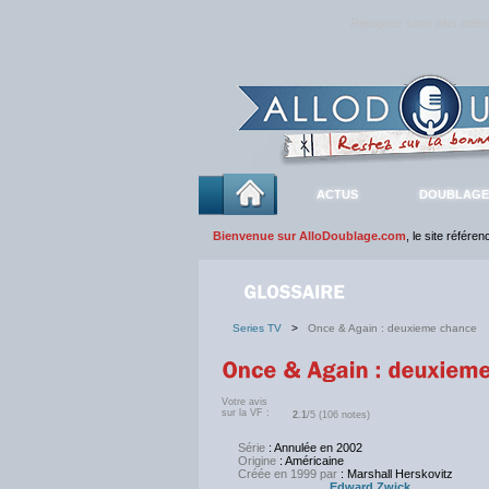
Rejoignez sans plus atte
ACTUS
DOUBLAGE
Bienvenue sur AlloDoublage.com
, le site référe
Series TV
>
Once & Again : deuxieme chance
Votre avis
sur la VF :
2.1
/5 (106 notes)
Série
: Annulée en 2002
Origine
: Américaine
Créée en 1999 par
: Marshall Herskovitz
Edward Zwick