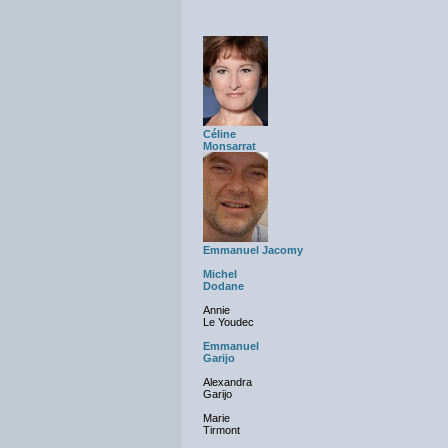
Céline
Monsarrat
Emmanuel Jacomy
Michel
Dodane
Annie
Le Youdec
Emmanuel
Garijo
Alexandra
Garijo
Marie
Tirmont