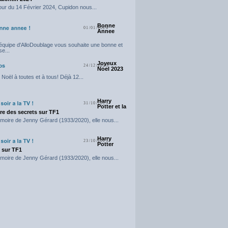
our du 14 Février 2024, Cupidon nous...
Bonne
01/01/2024
Annee
'équipe d'AlloDoublage vous souhaite une bonne et
e...
Joyeux
24/12/2023
Noel 2023
Noël à toutes et à tous! Déjà 12...
Harry
31/10/2023
Potter et la
e des secrets sur TF1
moire de Jenny Gérard (1933/2020), elle nous...
Harry
23/10/2023
Potter
t sur TF1
moire de Jenny Gérard (1933/2020), elle nous...