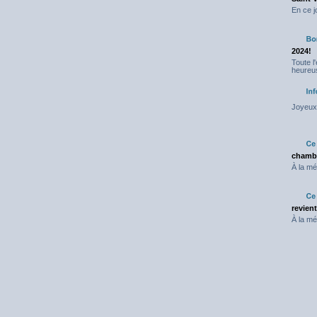
En ce j
2024!
Toute l
heureus
Joyeux 
chambr
À la mé
revien
À la mé