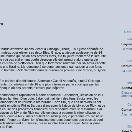
 3)
Legran
famille d’environ 40 ans vivant à Chicago (Illinois). Tout juste séparée de
Le mond
on mieux pour élever ses deux filles, Grace, anxieuse adolescente de 14
est une femme qui, selon ses propres mots, « a toujours recherché la sécurité
e voit pas clairement quelle direction elle doit prendre alors que la vie
 est en train de s’effondrer. Bien que fortement soutenue par sa sœur cadette
Dernier
ns une librairie, Lily continue à se sentir anxieuse par rapport à son futur.
e d’un homme, Rick Sammler dans le bureau du proviseur de Grace, au lycée
La sais
’un cabinet d’architecture, Sammler / Cassili Associés, situé à Chicago. Il
ants, Eli, adolescent de 16 ans plus intéressé par le sport que par les
 l’époque où ses parents n’étaient pas séparés.
Allema
C'est 
t commencent rapidement à sortir ensemble. Cependant, l’éclosion de leur
annonç
rs familles. D’un côté, Jake, qui maintient des liens étroits avec les
 remodeler et de rouvrir le restaurant, Chez Phil, que ces derniers lui ont
ximité empêche Phil et Barbara d’accepter la liaison de Lily et de Rick, et ce
e à cause des problèmes financiers qu’il rencontre avec le restaurant. Par
Camero
ation de Lily et de Rick car elle continue à espérer la réconciliation de
À la mé
as beaucoup à Rick, mais soutient sa sœur puisque personne d’autre ne le
arris, Riegert et Sammler, s’inquiète des conséquences que pourrait avoir
articulièrement sur Jessie, qui se montre timide et fragile. Mais la jeune
n de Rick.
Saint 