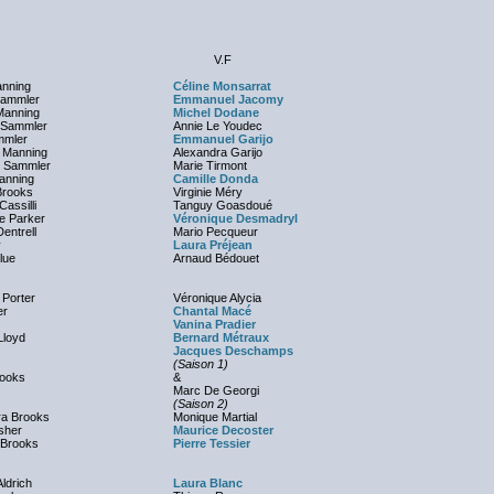
V.F
anning
Céline Monsarrat
Sammler
Emmanuel Jacomy
Manning
Michel Dodane
 Sammler
Annie Le Youdec
mmler
Emmanuel Garijo
 Manning
Alexandra Garijo
e Sammler
Marie Tirmont
anning
Camille Donda
Brooks
Virginie Méry
Cassilli
Tanguy Goasdoué
ie Parker
Véronique Desmadryl
Dentrell
Mario Pecqueur
y
Laura Préjean
lue
Arnaud Bédouet
Porter
Véronique Alycia
er
Chantal Macé
Vanina Pradier
Lloyd
Bernard Métraux
Jacques Deschamps
(Saison 1)
rooks
&
Marc De Georgi
(Saison 2)
ra Brooks
Monique Martial
sher
Maurice Decoster
 Brooks
Pierre Tessier
Aldrich
Laura Blanc