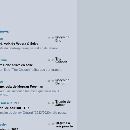
Deces de
22/05/2025
Eric
d, voix de Vegeta & Seiya
e du doublage français est en deuil suite...
The
11/04/2025
Chosen -
e Cene arrive en salle
on 5 de "The Chosen" débarque sur grand...
Deces de
09/01/2025
Benoit
ne, voix de Morgan Freeman
avec une immense tristesse que nous vous
ons...
Titanic de
23/06/2024
James
n, ce soir sur TF1!
moire de Jenny Gérard (1933/2020), elle nous...
20 films a
14/02/2024
voir pour la
Valentin 2024