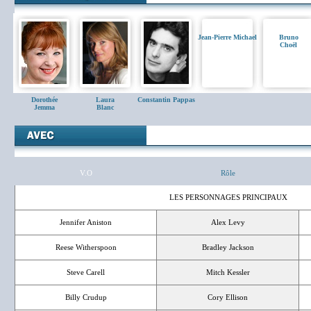
Jean-Pierre Michael
Bruno
Choël
Dorothée
Laura
Constantin Pappas
Jemma
Blanc
V.O
Rôle
LES PERSONNAGES PRINCIPAUX
Jennifer Aniston
Alex Levy
Reese Witherspoon
Bradley Jackson
Steve Carell
Mitch Kessler
Billy Crudup
Cory Ellison