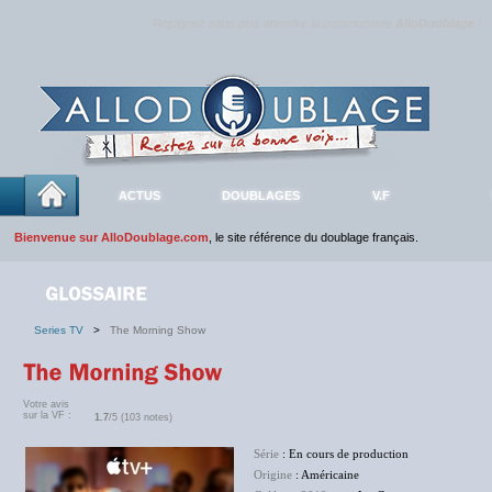
Rejoignez sans plus attendre la communauté
AlloDoublage
!
ACTUS
DOUBLAGES
V.F
Bienvenue sur AlloDoublage.com
, le site référence du doublage français.
Series TV
>
The Morning Show
Votre avis
sur la VF :
1.7
/5 (103 notes)
Série
: En cours de production
Origine
: Américaine