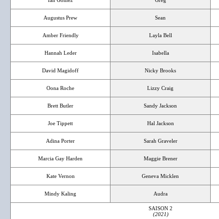
Ian Gomez
Greg
Augustus Prew
Sean
Amber Friendly
Layla Bell
Hannah Leder
Isabella
David Magidoff
Nicky Brooks
Oona Roche
Lizzy Craig
Brett Butler
Sandy Jackson
Joe Tippett
Hal Jackson
Adina Porter
Sarah Graveler
Marcia Gay Harden
Maggie Brener
Kate Vernon
Geneva Micklen
Mindy Kaling
Audra
SAISON 2
(2021)