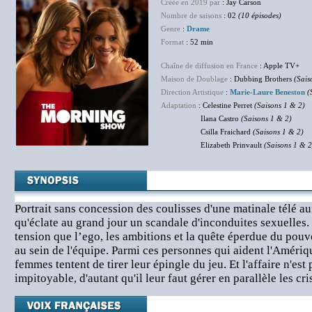
Créée en 2019 par
: Jay Carson
Nombre de saisons
: 02
(10 épisodes)
Genre
:
Drame
Format
: 52 min
Chaîne de diffusion en France
: Apple TV+
Maison de Doublage
: Dubbing Brothers
(Sais
Direction Artistique
:
Marie-Laure Beneston
(
Adaptation
: Celestine Perret
(Saisons 1 & 2)
Ilana Castro
(Saisons 1 & 2)
Csilla Fraichard
(Saisons 1 & 2)
Elizabeth Prinvault
(Saisons 1 & 2
Portrait sans concession des coulisses d'une matinale télé au
qu'éclate au grand jour un scandale d'inconduites sexuelles.
tension que l’ego, les ambitions et la quête éperdue du pouv
au sein de l'équipe. Parmi ces personnes qui aident l'Amériqu
femmes tentent de tirer leur épingle du jeu. Et l'affaire n'est
impitoyable, d'autant qu'il leur faut gérer en parallèle les cr