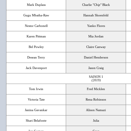
Mark Duplass
Charlie "
Chip
" Black
Gugu Mbatha-Raw
Hannah Shoenfeld
Nestor Carbonell
Yanko Flores
Karen Pittman
Mia Jordan
Bel Powley
Claire Canway
Desean Terry
Daniel Henderson
Jack Davenport
Jason Craig
SAISON 1
(2019)
Tom Irwin
Fred Micklen
Victoria Tate
Rena Robinson
Janina Gavankar
Alison Namazi
Shari Belafonte
Julia