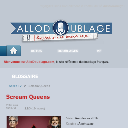
Rejoignez sans plus attendre la communauté
AlloDoublage
!
ACTUS
DOUBLAGES
V.F
Bienvenue sur AlloDoublage.com
, le site référence du doublage français.
Series TV
>
Scream Queens
Votre avis
sur la VF :
2.1
/5 (124 notes)
Série
: Annulée en 2016
Origine
: Américaine