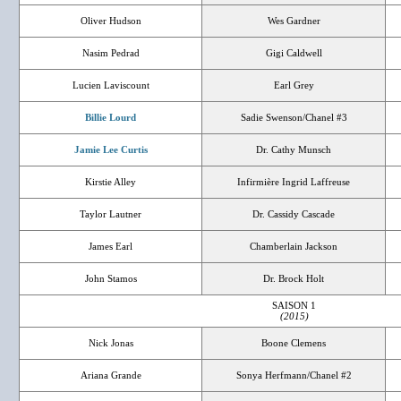
Oliver Hudson
Wes Gardner
Nasim Pedrad
Gigi Caldwell
Lucien Laviscount
Earl Grey
Billie Lourd
Sadie Swenson/Chanel #3
Jamie Lee Curtis
Dr. Cathy Munsch
Kirstie Alley
Infirmière Ingrid Laffreuse
Taylor Lautner
Dr. Cassidy Cascade
James Earl
Chamberlain Jackson
John Stamos
Dr. Brock Holt
SAISON 1
(2015)
Nick Jonas
Boone Clemens
Ariana Grande
Sonya Herfmann/Chanel #2