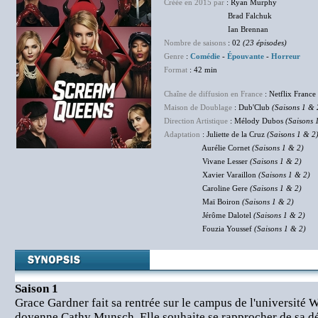
Créée en 2015 par
: Ryan Murphy
Brad Falchuk
Ian Brennan
Nombre de saisons
: 02
(23 épisodes)
Genre
:
Comédie
-
Épouvante
-
Horreur
Format
: 42 min
Chaîne de diffusion en France
: Netflix France
Maison de Doublage
: Dub'Club
(Saisons 1 & 
Direction Artistique
: Mélody Dubos
(Saisons 
Adaptation
: Juliette de la Cruz
(Saisons 1 & 2
Aurélie Cornet
(Saisons 1 & 2)
Vivane Lesser
(Saisons 1 & 2)
Xavier Varaillon
(Saisons 1 & 2)
Caroline Gere
(Saisons 1 & 2)
Maï Boiron
(Saisons 1 & 2)
Jérôme Dalotel
(Saisons 1 & 2)
Fouzia Youssef
(Saisons 1 & 2)
Saison 1
Grace Gardner fait sa rentrée sur le campus de l'université W
doyenne Cathy Munsch. Elle souhaite se rapprocher de sa d