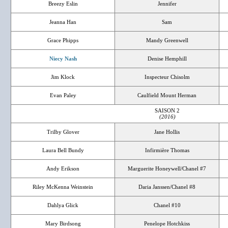
Breezy Eslin
Jennifer
Jeanna Han
Sam
Grace Phipps
Mandy Greenwell
Niecy Nash
Denise Hemphill
Jim Klock
Inspecteur Chisolm
Evan Paley
Caulfield Mount Herman
SAISON 2
(2016)
Trilby Glover
Jane Hollis
Laura Bell Bundy
Infirmière Thomas
Andy Erikson
Marguerite Honeywell/Chanel #7
Riley McKenna Weinstein
Daria Janssen/Chanel #8
Dahlya Glick
Chanel #10
Mary Birdsong
Penelope Hotchkiss