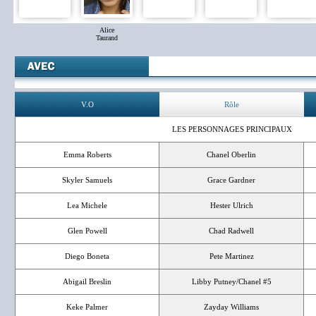
Alice
Taurand
V.O
Rôle
LES PERSONNAGES PRINCIPAUX
Emma Roberts
Chanel Oberlin
Skyler Samuels
Grace Gardner
Lea Michele
Hester Ulrich
Glen Powell
Chad Radwell
Diego Boneta
Pete Martinez
Abigail Breslin
Libby Putney/Chanel #5
Keke Palmer
Zayday Williams