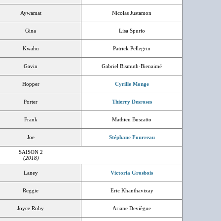
Aywamat
Nicolas Justamon
Gina
Lisa Spurio
Kwahu
Patrick Pellegrin
Gavin
Gabriel Bismuth-Bienaimé
Hopper
Cyrille Monge
Porter
Thierry Desroses
Frank
Mathieu Buscatto
Joe
Stéphane Fourreau
SAISON 2
(2018)
Laney
Victoria Grosbois
Reggie
Eric Khanthavixay
Joyce Roby
Ariane Deviègue