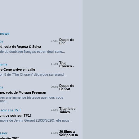
Deces de
22/05/2025
Eric
d, voix de Vegeta & Seiya
e du doublage français est en deuil suite...
The
11/04/2025
Chosen -
e Cene arrive en salle
on 5 de "The Chosen" débarque sur grand...
Deces de
09/01/2025
Benoit
ne, voix de Morgan Freeman
avec une immense tristesse que nous vous
ons...
Titanic de
23/06/2024
James
n, ce soir sur TF1!
moire de Jenny Gérard (1933/2020), elle nous...
20 films a
14/02/2024
voir pour la
Valentin 2024