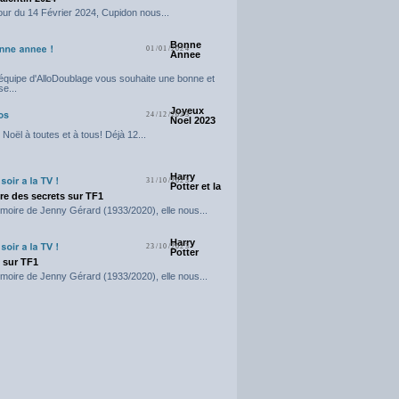
our du 14 Février 2024, Cupidon nous...
Bonne
01/01/2024
Annee
'équipe d'AlloDoublage vous souhaite une bonne et
e...
Joyeux
24/12/2023
Noel 2023
Noël à toutes et à tous! Déjà 12...
Harry
31/10/2023
Potter et la
e des secrets sur TF1
moire de Jenny Gérard (1933/2020), elle nous...
Harry
23/10/2023
Potter
t sur TF1
moire de Jenny Gérard (1933/2020), elle nous...