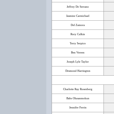
Jeffrey De Serrano
Jasmine Carmichael
Del Zamora
Rory Culkin
Terry Serpico
Ben Vereen
Joseph Lyle Taylor
Desmond Harrington
Charlotte Ray Rosenberg
Babs Olusanmokun
Jennifer Ferrin