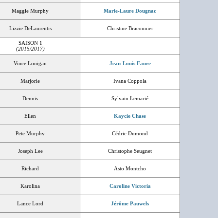
Maggie Murphy
Marie-Laure Dougnac
Lizzie DeLaurentis
Christine Braconnier
SAISON 1
(2015/2017)
Vince Lonigan
Jean-Louis Faure
Marjorie
Ivana Coppola
Dennis
Sylvain Lemarié
Ellen
Kaycie Chase
Pete Murphy
Cédric Dumond
Joseph Lee
Christophe Seugnet
Richard
Asto Montcho
Karolina
Caroline Victoria
Lance Lord
Jérôme Pauwels