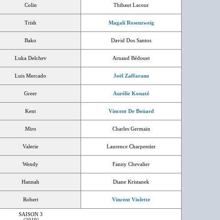
Colin
Thibaut Lacour
Trish
Magali Rosenzweig
Bako
David Dos Santos
Luka Delchev
Arnaud Bédouet
Luis Mercado
Joël Zaffarano
Greer
Aurélie Konaté
Kent
Vincent De Boüard
Miro
Charles Germain
Valerie
Laurence Charpentier
Wendy
Fanny Chevalier
Hannah
Diane Kristanek
Robert
Vincent Violette
SAISON 3