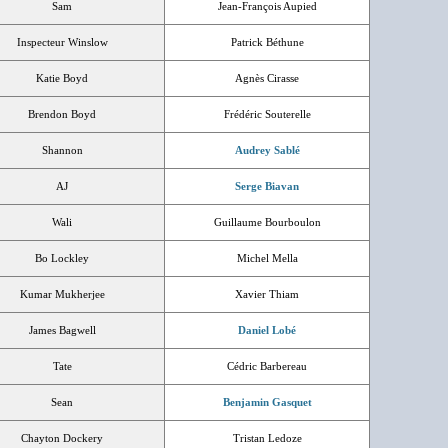
Sam
Jean-François Aupied
Inspecteur Winslow
Patrick Béthune
Katie Boyd
Agnès Cirasse
Brendon Boyd
Frédéric Souterelle
Shannon
Audrey Sablé
AJ
Serge Biavan
Wali
Guillaume Bourboulon
Bo Lockley
Michel Mella
Kumar Mukherjee
Xavier Thiam
James Bagwell
Daniel Lobé
Tate
Cédric Barbereau
Sean
Benjamin Gasquet
Chayton Dockery
Tristan Ledoze