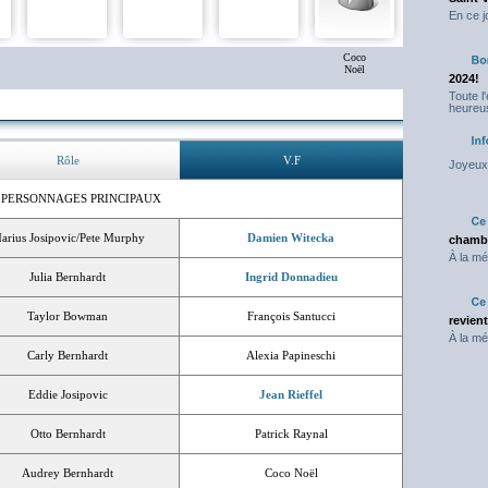
En ce j
Coco
Noël
2024!
Toute l
heureus
Rôle
V.F
Joyeux 
 PERSONNAGES PRINCIPAUX
arius Josipovic/Pete Murphy
Damien Witecka
chambr
À la mé
Julia Bernhardt
Ingrid Donnadieu
Taylor Bowman
François Santucci
revien
À la mé
Carly Bernhardt
Alexia Papineschi
Eddie Josipovic
Jean Rieffel
Otto Bernhardt
Patrick Raynal
Audrey Bernhardt
Coco Noël