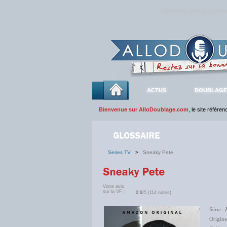
Rejoignez sans plus atte
ACTUS
DOUBLAGE
Bienvenue sur AlloDoublage.com
, le site référe
Series TV
>
Sneaky Pete
Votre avis
sur la VF :
2.0
/5 (114 notes)
Série
: 
Origine