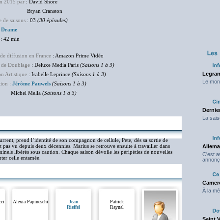
en 2015 par
: David Shore
an Cranston
 de saisons
: 03
(30 épisodes)
:
Drame
: 42 min
de diffusion en France
: Amazon Prime Vidéo
 de Doublage
: Deluxe Media Paris
(Saisons 1 à 3)
Legran
on Artistique
: Isabelle Leprince
(Saisons 1 à 3)
Le mond
tion
:
Jérôme Pauwels
(Saisons 1 à 3)
hel Mella
(Saisons 1 à 3)
Dernier
La sais
rrent, prend l’identité de son compagnon de cellule, Pete, dès sa sortie de
ait pas vu depuis deux décennies. Marius se retrouve ensuite à travailler dans
Allema
iminels libérés sous caution. Chaque saison dévoile les péripéties de nouvelles
C'est 
ter celle entamée.
annonç
Camero
À la mé
cci
Alexia Papineschi
Jean
Patrick
Rieffel
Raynal
Saint 