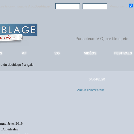
ndre la communauté
AlloDoublage
!
Mémoriser :
S
V.F
V.O
VIDÉOS
FESTIVALS
nce du doublage français.
04/04/2020
Aucun commentaire
Annulée en 2019
: Américaine