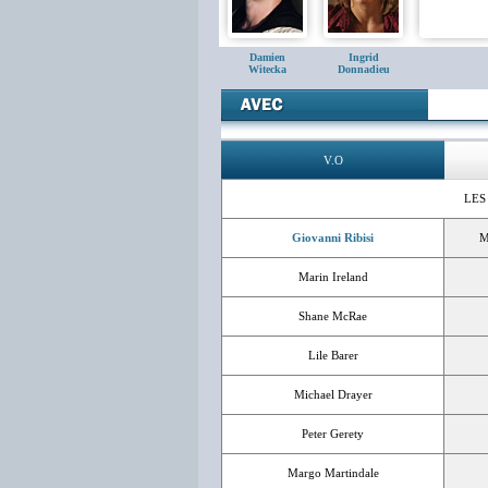
Damien
Ingrid
Witecka
Donnadieu
V.O
LES
Giovanni Ribisi
M
Marin Ireland
Shane McRae
Lile Barer
Michael Drayer
Peter Gerety
Margo Martindale