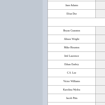
Jane Adams
Efrat Dor
Bryan Cranston
Alison Wright
Mike Houston
Jeté Laurence
Ethan Embry
C.S. Lee
Victor Williams
Karolina Wydra
Jacob Pitts