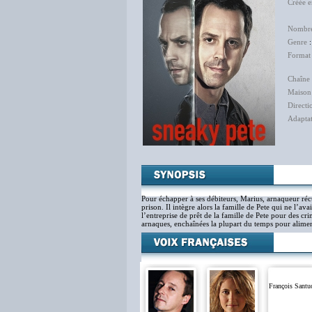
Créée 
Bry
Nombre
Genre
Format
Chaîne 
Maison
Directi
Adapta
Mic
Pour échapper à ses débiteurs, Marius, arnaqueur récu
prison. Il intègre alors la famille de Pete qui ne l’av
l’entreprise de prêt de la famille de Pete pour des cr
arnaques, enchaînées la plupart du temps pour alimen
François Santu