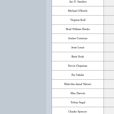
Jay O. Sanders
Michael O'Keefe
Virginia Kull
Brad William Henke
Justine Cotsonas
Jesse Lenat
René Ifrah
Kevin Chapman
Pej Vahdat
Malcolm-Jamal Warner
Max Darwin
Tobias Segal
Chaske Spencer