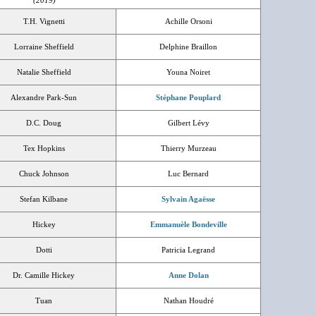
(2019)
T.H. Vignetti
Achille Orsoni
Lorraine Sheffield
Delphine Braillon
Natalie Sheffield
Youna Noiret
Alexandre Park-Sun
Stéphane Pouplard
D.C. Doug
Gilbert Lévy
Tex Hopkins
Thierry Murzeau
Chuck Johnson
Luc Bernard
Stefan Kilbane
Sylvain Agaësse
Hickey
Emmanuèle Bondeville
Dotti
Patricia Legrand
Dr. Camille Hickey
Anne Dolan
Tuan
Nathan Houdré