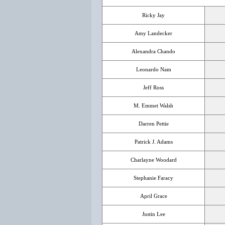
Ricky Jay
Amy Landecker
Alexandra Chando
Leonardo Nam
Jeff Ross
M. Emmet Walsh
Darren Pettie
Patrick J. Adams
Charlayne Woodard
Stephanie Faracy
April Grace
Justin Lee