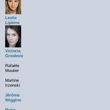
Leslie
Lipkins
Victoria
Grosbois
Rafaèle
Moutier
Martine
Irzenski
Jérôme
Wiggins
Boris