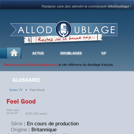
Rejoignez sans plus attendre la communauté
AlloDoublage
!
ACTUS
DOUBLAGES
V.F
Bienvenue sur AlloDoublage.com
, le site référence du doublage français.
Series TV
>
Feel Good
Votre avis
sur la VF :
2.1
/5 (104 notes)
Série
: En cours de production
Origine
: Britannique