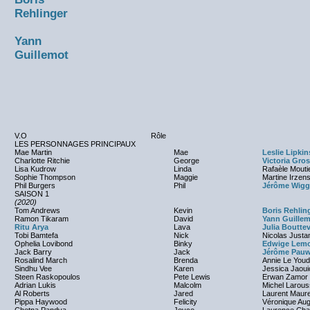
Rehlinger
Yann
Guillemot
V.O
Rôle
LES PERSONNAGES PRINCIPAUX
Mae Martin
Mae
Leslie Lipkin
Charlotte Ritchie
George
Victoria Gro
Lisa Kudrow
Linda
Rafaèle Mouti
Sophie Thompson
Maggie
Martine Irzens
Phil Burgers
Phil
Jérôme Wigg
SAISON 1
(2020)
Tom Andrews
Kevin
Boris Rehlin
Ramon Tikaram
David
Yann Guille
Ritu Arya
Lava
Julia Bouttev
Tobi Bamtefa
Nick
Nicolas Just
Ophelia Lovibond
Binky
Edwige Lem
Jack Barry
Jack
Jérôme Pauw
Rosalind March
Brenda
Annie Le You
Sindhu Vee
Karen
Jessica Jaou
Steen Raskopoulos
Pete Lewis
Erwan Zamor
Adrian Lukis
Malcolm
Michel Larous
Al Roberts
Jared
Laurent Maure
Pippa Haywood
Felicity
Véronique Au