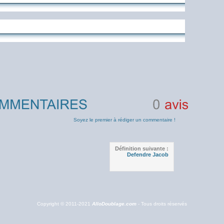
0
avis
Soyez le premier à rédiger un commentaire !
Définition suivante :
Defendre Jacob
Copyright © 2011-2021
AlloDoublage.com
- Tous droits réservés