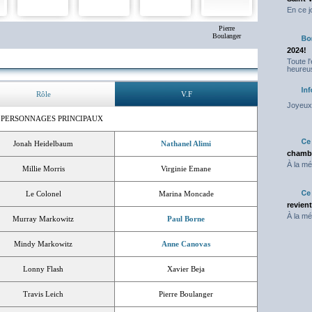
En ce j
Pierre
Boulanger
2024!
Toute l
heureus
Rôle
V.F
Joyeux 
 PERSONNAGES PRINCIPAUX
Jonah Heidelbaum
Nathanel Alimi
chambr
À la mé
Millie Morris
Virginie Emane
Le Colonel
Marina Moncade
revien
À la mé
Murray Markowitz
Paul Borne
Mindy Markowitz
Anne Canovas
Lonny Flash
Xavier Beja
Travis Leich
Pierre Boulanger