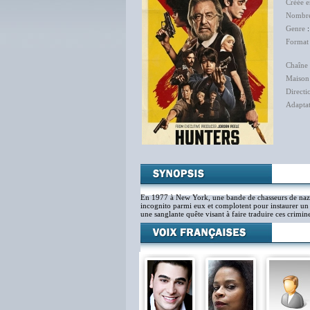
Créée 
Nombre
Genre
Format
Chaîne 
Maison
Directi
Adapta
En 1977 à New York, une bande de chasseurs de nazis
incognito parmi eux et complotent pour instaurer un 
une sanglante quête visant à faire traduire ces crimine