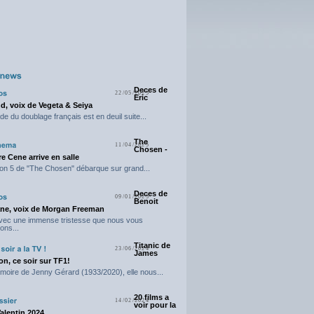
Deces de
22/05/2025
Eric
d, voix de Vegeta & Seiya
e du doublage français est en deuil suite...
The
11/04/2025
Chosen -
e Cene arrive en salle
on 5 de "The Chosen" débarque sur grand...
Deces de
09/01/2025
Benoit
ne, voix de Morgan Freeman
avec une immense tristesse que nous vous
ons...
Titanic de
23/06/2024
James
n, ce soir sur TF1!
moire de Jenny Gérard (1933/2020), elle nous...
20 films a
14/02/2024
voir pour la
Valentin 2024