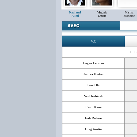
Nathanel
Virginie
Marina
Alimi
Emane
Moncade
V.O
LES
Logan Lerman
Jerrika Hinton
Lena Olin
Saul Rubinek
Carol Kane
Josh Radnor
Greg Austin