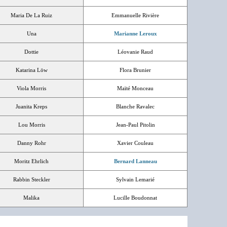
Maria De La Ruiz
Emmanuelle Rivière
Una
Marianne Leroux
Dottie
Léovanie Raud
Katarina Löw
Flora Brunier
Viola Morris
Maïté Monceau
Juanita Kreps
Blanche Ravalec
Lou Morris
Jean-Paul Pitolin
Danny Rohr
Xavier Couleau
Moritz Ehrlich
Bernard Lanneau
Rabbin Steckler
Sylvain Lemarié
Malika
Lucille Boudonnat