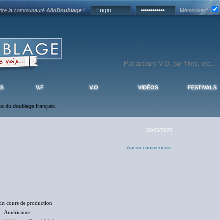
ndre la communauté
AlloDoublage
!
Mémoriser :
S
V.F
V.O
VIDÉOS
FESTIVALS
nce du doublage français.
30/05/2020
Aucun commentaire
En cours de production
: Américaine