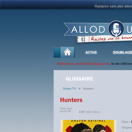
Rejoignez sans plus atte
ACTUS
DOUBLAGE
Bienvenue sur AlloDoublage.com
, le site référe
Series TV
>
Hunters
Votre avis
sur la VF :
2.0
/5 (113 notes)
Série
: 
Origine