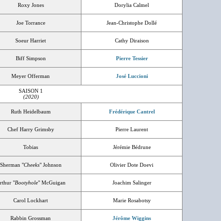
Roxy Jones
Dorylia Calmel
Joe Torrance
Jean-Christophe Dollé
Soeur Harriet
Cathy Diraison
Biff Simpson
Pierre Tessier
Meyer Offerman
José Luccioni
SAISON 1
(2020)
Ruth Heidelbaum
Frédérique Cantrel
Chef Harry Grimsby
Pierre Laurent
Tobias
Jérémie Bédrune
Sherman "
Cheeks
" Johnson
Olivier Dote Doevi
rthur "
Bootyhole
" McGuigan
Joachim Salinger
Carol Lockhart
Marie Rosabotsy
Rabbin Grossman
Jérôme Wiggins