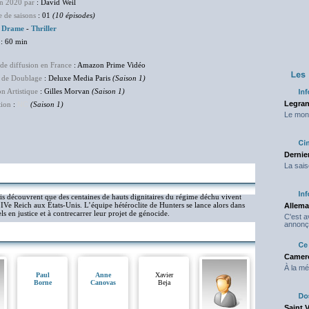
en 2020 par
: David Weil
 de saisons
: 01
(10 épisodes)
:
Drame
-
Thriller
: 60 min
de diffusion en France
: Amazon Prime Vidéo
 de Doublage
: Deluxe Media Paris
(Saison 1)
on Artistique
: Gilles Morvan
(Saison 1)
Legran
tion
:
NC
(Saison 1)
Le mond
Dernier
La sais
 découvrent que des centaines de hauts dignitaires du régime déchu vivent
IVe Reich aux États-Unis. L’équipe hétéroclite de Hunters se lance alors dans
Allema
ls en justice et à contrecarrer leur projet de génocide.
C'est 
annonç
Camero
À la mé
Paul
Anne
Xavier
Borne
Canovas
Beja
Saint 