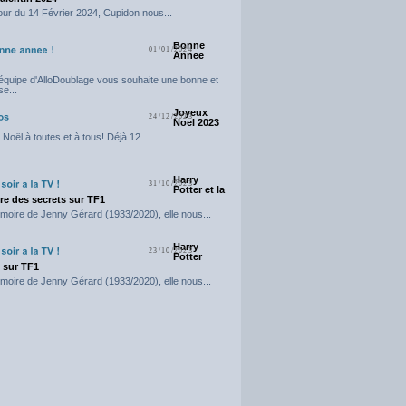
our du 14 Février 2024, Cupidon nous...
Bonne
01/01/2024
Annee
'équipe d'AlloDoublage vous souhaite une bonne et
e...
Joyeux
24/12/2023
Noel 2023
Noël à toutes et à tous! Déjà 12...
Harry
31/10/2023
Potter et la
e des secrets sur TF1
moire de Jenny Gérard (1933/2020), elle nous...
Harry
23/10/2023
Potter
t sur TF1
moire de Jenny Gérard (1933/2020), elle nous...