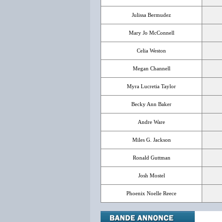
Julissa Bermudez
Mary Jo McConnell
Celia Weston
Megan Channell
Myra Lucretia Taylor
Becky Ann Baker
Andre Ware
Miles G. Jackson
Ronald Guttman
Josh Mostel
Phoenix Noelle Reece