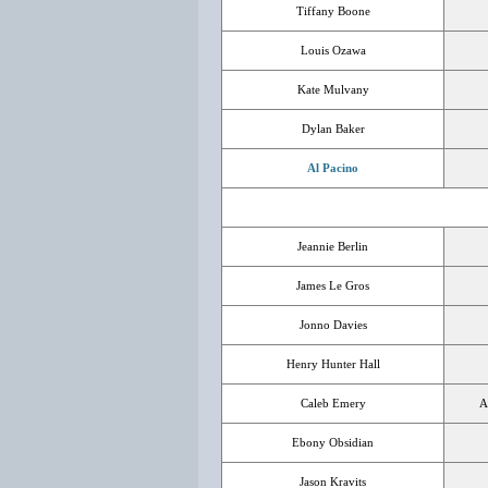
Tiffany Boone
Louis Ozawa
Kate Mulvany
Dylan Baker
Al Pacino
Jeannie Berlin
James Le Gros
Jonno Davies
Henry Hunter Hall
Caleb Emery
A
Ebony Obsidian
Jason Kravits