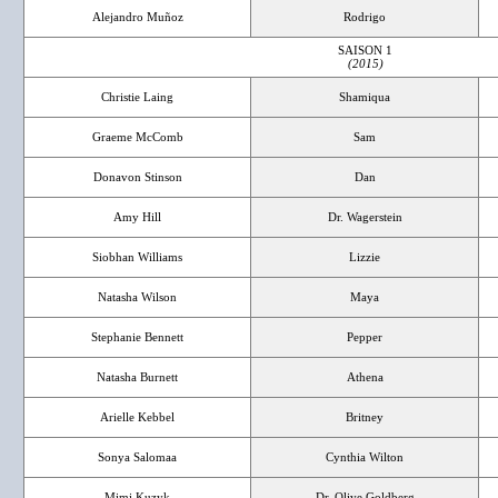
Alejandro Muñoz
Rodrigo
SAISON 1
(2015)
Christie Laing
Shamiqua
Graeme McComb
Sam
Donavon Stinson
Dan
Amy Hill
Dr. Wagerstein
Siobhan Williams
Lizzie
Natasha Wilson
Maya
Stephanie Bennett
Pepper
Natasha Burnett
Athena
Arielle Kebbel
Britney
Sonya Salomaa
Cynthia Wilton
Mimi Kuzyk
Dr. Olive Goldberg