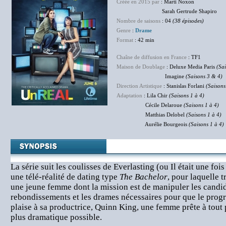
Créée en 2015 par
: Marti Noxon
Sarah Gertrude Shapiro
Nombre de saisons
: 04
(38 épisodes)
Genre
:
Drame
Format
: 42 min
Chaîne de diffusion en France
: TF1
Maison de Doublage
: Deluxe Media Paris
(Sa
Imagine
(Saisons 3 & 4)
Direction Artistique
: Stanislas Forlani
(Saisons
Adaptation
: Lila Chir
(Saisons 1 à 4)
Cécile Delaroue
(Saisons 1 à 4)
Matthias Delobel
(Saisons 1 à 4)
Aurélie Bourgeois
(Saisons 1 à 4)
La série suit les coulisses de Everlasting (ou Il était une fois
une télé-réalité de dating type
The Bachelor
, pour laquelle 
une jeune femme dont la mission est de manipuler les candida
rebondissements et les drames nécessaires pour que le progr
plaise à sa productrice, Quinn King, une femme prête à tout p
plus dramatique possible.