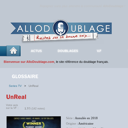
Rejoignez sans plus attendre la communauté
AlloDoublage
!
ACTUS
DOUBLAGES
V.F
Bienvenue sur AlloDoublage.com
, le site référence du doublage français.
Series TV
>
UnReal
Votre avis
sur la VF :
1.7
/5 (142 notes)
Série
: Annulée en 2018
Origine
: Américaine