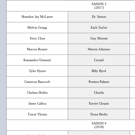
SAISON 3
(2017)
Brandon Jay McLaren
Dr. Simon
Melvin Gregg
Zach Taylor
Terry Chen
Guy Moretti
Marcus Rosner
Warren Johnson
Kassandra Clementi
Crystal
Tyler Hynes
Billy Byrd
Cameron Bancroft
Preston Palmer
Chelsea Hobbs
Charlie
Jaime Callica
Xavier Chopin
Tracie Thoms
Fiona Berlin
SAISON 4
(2018)