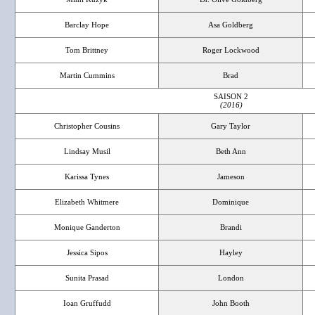
Barclay Hope
Asa Goldberg
Tom Brittney
Roger Lockwood
Martin Cummins
Brad
SAISON 2
(2016)
Christopher Cousins
Gary Taylor
Lindsay Musil
Beth Ann
Karissa Tynes
Jameson
Elizabeth Whitmere
Dominique
Monique Ganderton
Brandi
Jessica Sipos
Hayley
Sunita Prasad
London
Ioan Gruffudd
John Booth