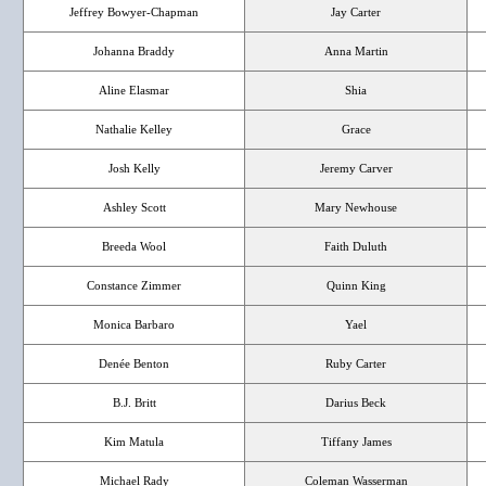
Jeffrey Bowyer-Chapman
Jay Carter
Johanna Braddy
Anna Martin
Aline Elasmar
Shia
Nathalie Kelley
Grace
Josh Kelly
Jeremy Carver
Ashley Scott
Mary Newhouse
Breeda Wool
Faith Duluth
Constance Zimmer
Quinn King
Monica Barbaro
Yael
Denée Benton
Ruby Carter
B.J. Britt
Darius Beck
Kim Matula
Tiffany James
Michael Rady
Coleman Wasserman