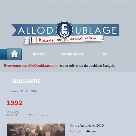
Rejoignez sans plus attendre la communauté
AlloDoublage
!
ACTUS
DOUBLAGES
V.F
Bienvenue sur AlloDoublage.com
, le site référence du doublage français.
Series TV
>
1992
Votre avis
sur la VF :
1.7
/5 (101 notes)
Série
: Annulée en 2015
Origine
: Italienne