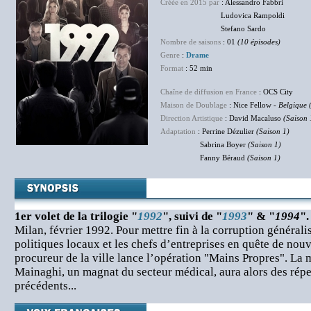
Créée en 2015 par
: Alessandro Fabbri
Ludovica Rampoldi
Stefano Sardo
Nombre de saisons
: 01
(10 épisodes)
Genre
:
Drame
Format
: 52 min
Chaîne de diffusion en France
: OCS City
Maison de Doublage
: Nice Fellow -
Belgique (
Direction Artistique
: David Macaluso
(Saison 
Adaptation
: Perrine Dézulier
(Saison 1)
Sabrina Boyer
(Saison 1)
Fanny Béraud
(Saison 1)
1er volet de la trilogie
"
1992
"
, suivi de "
1993
" & "
1994
".
Milan, février 1992. Pour mettre fin à la corruption général
politiques locaux et les chefs d’entreprises en quête de nou
procureur de la ville lance l’opération "Mains Propres". La
Mainaghi, un magnat du secteur médical, aura alors des rép
précédents...