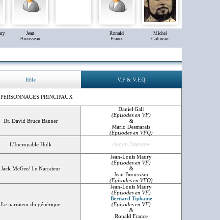
ury
Jean
Ronald
Michel
Brousseau
France
Gatineau
Rôle
V.F & V.F.Q
 PERSONNAGES PRINCIPAUX
Daniel Gall
(Episodes en VF)
Dr. David Bruce Banner
&
Mario Desmarais
(Episodes en VFQ)
L'Incroyable Hulk
Aucun Dialogue
Jean-Louis Maury
(Episodes en VF)
Jack McGee/ Le Narrateur
&
Jean Brousseau
(Episodes en VFQ)
Jean-Louis Maury
(Episodes en VF)
Bernard Tiphaine
Le narrateur du générique
(Episodes en VF)
&
Ronald France