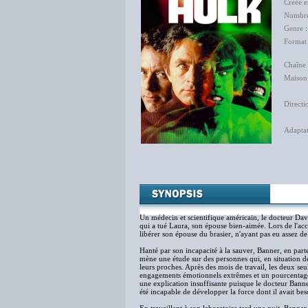
Créée 
Nombre
Genre
Format
Chaîne 
Maison
Directi
Adapta
Jacq
Lili
Un médecin et scientifique américain, le docteur David
qui a tué Laura, son épouse bien-aimée. Lors de l'acci
libérer son épouse du brasier, n'ayant pas eu assez de
Hanté par son incapacité à la sauver, Banner, en parte
mène une étude sur des personnes qui, en situation 
leurs proches. Après des mois de travail, les deux seu
engagements émotionnels extrêmes et un pourcenta
une explication insuffisante puisque le docteur Banne
été incapable de développer la force dont il avait bes