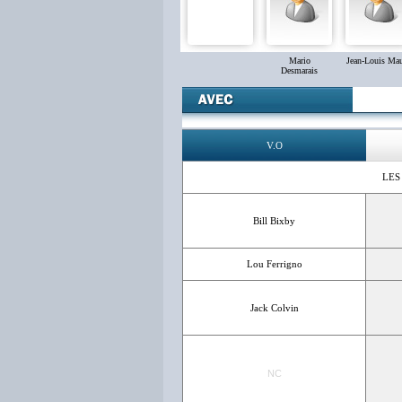
Mario
Jean-Louis Ma
Desmarais
V.O
LES
Bill Bixby
Lou Ferrigno
Jack Colvin
NC