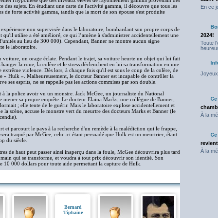
ner émet l'hypothèse que des niveaux élevés de rayonnement gamma provenant des
ce des sujets. En étudiant une carte de l'activité gamma, il découvre que tous les
En ce j
es de forte activité gamma, tandis que la mort de son épouse s'est produite
e expérience non supervisée dans le laboratoire, bombardant son propre corps de
qu'il utilise a été amélioré, ce qui l’amène à s'administrer accidentellement une
2024!
'unités au lieu de 300 000). Cependant, Banner ne montre aucun signe
Toute l
te le laboratoire.
heureus
 voiture, un orage éclate. Pendant le trajet, sa voiture heurte un objet qui lui fait
hanger la roue, la colère et le stress déclenchent en lui sa transformation en une
 extrême violence. Dès lors, à chaque fois qu'il est sous le coup de la colère, de
Joyeux 
elée « Hulk ». Malheureusement, le docteur Banner est incapable de contrôler la
ouve ses esprits, ne se rappelle pas les actions commises par son double.
t à la police avoir vu un monstre. Jack McGee, un journaliste du National
 de mener sa propre enquête. Le docteur Elaina Marks, une collègue de Banner,
dormait ; elle tente de le guérir. Mais le laboratoire explose accidentellement et
chambr
 la scène, accuse le monstre vert du meurtre des docteurs Marks et Banner (le
À la mé
ncendie).
t et parcourt le pays à la recherche d'un remède à la malédiction qui le frappe,
l sera traqué par McGee, celui-ci étant persuadé que Hulk est un meurtrier, étant
op du siècle.
revien
À la mé
s de haut peut passer ainsi inaperçu dans la foule, McGee découvrira plus tard
main qui se transforme, et voudra à tout prix découvrir son identité. Son
e 10 000 dollars pour toute aide permettant la capture de Hulk.
Bernard
Tiphaine