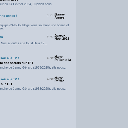
our du 14 Février 2024, Cupidon nous...
Bonne
01/01/2024
Annee
'équipe d'AlloDoublage vous souhaite une bonne et
e...
Joyeux
24/12/2023
Noel 2023
Noël à toutes et à tous! Déjà 12...
Harry
31/10/2023
Potter et la
e des secrets sur TF1
moire de Jenny Gérard (1933/2020), elle nous...
Harry
23/10/2023
Potter
t sur TF1
moire de Jenny Gérard (1933/2020), elle nous...