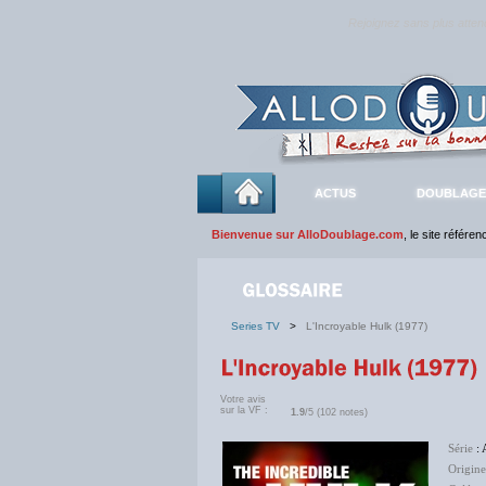
Rejoignez sans plus atte
ACTUS
DOUBLAGE
Bienvenue sur AlloDoublage.com
, le site référe
Series TV
>
L'Incroyable Hulk (1977)
Votre avis
sur la VF :
1.9
/5 (102 notes)
Série
: 
Origine