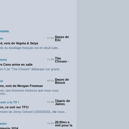
Deces de
22/05/2025
Eric
d, voix de Vegeta & Seiya
e du doublage français est en deuil suite...
The
11/04/2025
Chosen -
e Cene arrive en salle
on 5 de "The Chosen" débarque sur grand...
Deces de
09/01/2025
Benoit
ne, voix de Morgan Freeman
avec une immense tristesse que nous vous
ons...
Titanic de
23/06/2024
James
n, ce soir sur TF1!
moire de Jenny Gérard (1933/2020), elle nous...
20 films a
14/02/2024
voir pour la
Valentin 2024