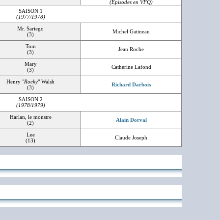
(Episodes en VFQ)
SAISON 1
(1977/1978)
Mr. Sariego
Michel Gatineau
(3)
Tom
Jean Roche
(3)
Mary
Catherine Lafond
(3)
Henry "
Rocky
" Walsh
Richard Darbois
(3)
SAISON 2
(1978/1979)
Harlan, le monstre
Alain Dorval
(2)
Lee
Claude Joseph
(13)