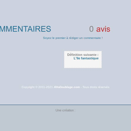
0
avis
Soyez le premier à rédiger un commentaire !
Définition suivante :
L'Ile fantastique
Copyright © 2011-2021
AlloDoublage.com
- Tous droits réservés
Une création :