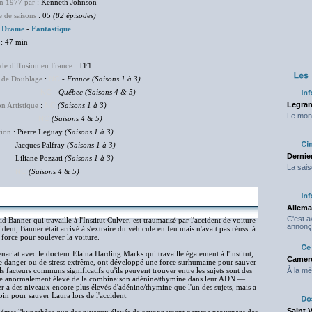
en 1977 par
: Kenneth Johnson
 de saisons
: 05
(82 épisodes)
:
Drame
-
Fantastique
: 47 min
de diffusion en France
: TF1
 de Doublage
:
NC
-
France (Saisons 1 à 3)
NC
-
Québec (Saisons 4 & 5)
Legran
on Artistique
:
NC
(Saisons 1 à 3)
Le mond
NC
(Saisons 4 & 5)
tion
: Pierre Leguay
(Saisons 1 à 3)
ues Palfray
(Saisons 1 à 3)
Dernier
ane Pozzati
(Saisons 1 à 3)
La sais
NC
(Saisons 4 & 5)
Allema
C'est 
 Banner qui travaille à l'Institut Culver, est traumatisé par l'accident de voiture
annonç
dent, Banner était arrivé à s'extraire du véhicule en feu mais n'avait pas réussi à
 force pour soulever la voiture.
nariat avec le docteur Elaina Harding Marks qui travaille également à l'institut,
Camero
de danger ou de stress extrême, ont développé une force surhumaine pour sauver
ls facteurs communs significatifs qu'ils peuvent trouver entre les sujets sont des
À la mé
ge anormalement élevé de la combinaison adénine/thymine dans leur ADN —
r a des niveaux encore plus élevés d'adénine/thymine que l'un des sujets, mais a
oin pour sauver Laura lors de l'accident.
Saint 