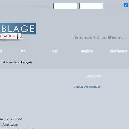
ndre la communauté
AlloDoublage
!
Mémoriser :
S
V.F
V.O
VIDÉOS
FESTIVALS
nce du doublage français.
26/12/2020
Aucun commentaire
Annulée en 1982
: Américaine