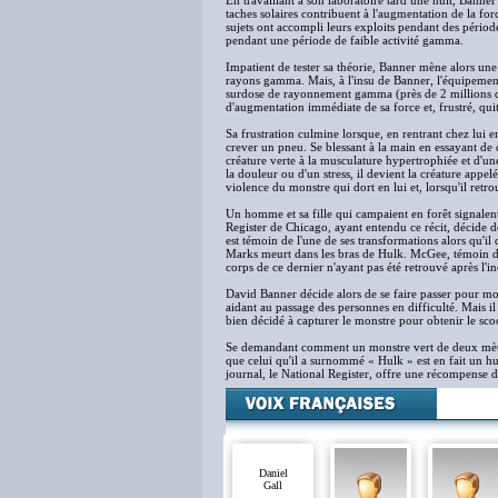
En travaillant à son laboratoire tard une nuit, Ban
taches solaires contribuent à l'augmentation de la for
sujets ont accompli leurs exploits pendant des périod
pendant une période de faible activité gamma.
Impatient de tester sa théorie, Banner mène alors un
rayons gamma. Mais, à l'insu de Banner, l'équipement 
surdose de rayonnement gamma (près de 2 millions d
d'augmentation immédiate de sa force et, frustré, quit
Sa frustration culmine lorsque, en rentrant chez lui en
crever un pneu. Se blessant à la main en essayant de c
créature verte à la musculature hypertrophiée et d'une
la douleur ou d'un stress, il devient la créature app
violence du monstre qui dort en lui et, lorsqu'il retr
Un homme et sa fille qui campaient en forêt signalen
Register de Chicago, ayant entendu ce récit, décide
est témoin de l'une de ses transformations alors qu'il 
Marks meurt dans les bras de Hulk. McGee, témoin de
corps de ce dernier n'ayant pas été retrouvé après l'i
David Banner décide alors de se faire passer pour mor
aidant au passage des personnes en difficulté. Mais i
bien décidé à capturer le monstre pour obtenir le sco
Se demandant comment un monstre vert de deux mètre
que celui qu'il a surnommé « Hulk » est en fait un hu
journal, le National Register, offre une récompense d
Daniel
Gall