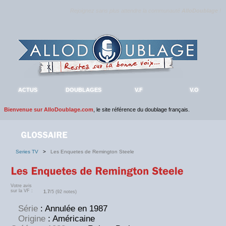
Rejoignez sans plus attendre la communauté
AlloDoublage
!
ACTUS
DOUBLAGES
V.F
V.O
Bienvenue sur AlloDoublage.com
, le site référence du doublage français.
Series TV
>
Les Enquetes de Remington Steele
Votre avis
sur la VF :
1.7
/5 (92 notes)
Série
: Annulée en 1987
Origine
: Américaine