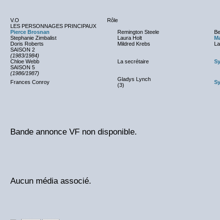
V.O
Rôle
LES PERSONNAGES PRINCIPAUX
Pierce Brosnan
Remington Steele
Be
Stephanie Zimbalist
Laura Holt
M
Doris Roberts
Mildred Krebs
La
SAISON 2
(1983/1984)
Chloe Webb
La secrétaire
Sy
SAISON 5
(1986/1987)
Gladys Lynch
Frances Conroy
Sy
(3)
Bande annonce VF non disponible.
Aucun média associé.