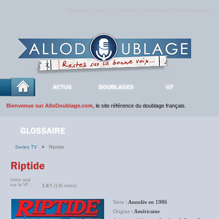
Rejoignez sans plus attendre la communauté
AlloDoublage
!
ACTUS
DOUBLAGES
V.F
Bienvenue sur AlloDoublage.com
, le site référence du doublage français.
Series TV
>
Riptide
Votre avis
sur la VF :
1.6
/5 (136 notes)
Série
: Annulée en 1986
Origine
: Américaine