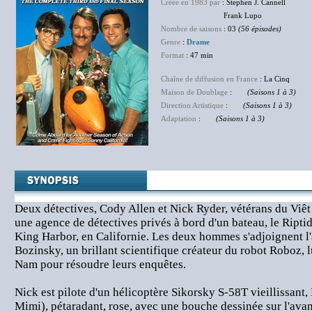
Créée en 1983 par
: Stephen J. Cannell
Frank Lupo
Nombre de saisons
: 03
(56 épisodes)
Genre
:
Drame
Format
: 47 min
Chaîne de diffusion en France
: La Cinq
Maison de Doublage
:
NC
(Saisons 1 à 3)
Direction Artistique
:
NC
(Saisons 1 à 3)
Adaptation
:
NC
(Saisons 1 à 3)
Deux détectives, Cody Allen et Nick Ryder, vétérans du Viê
une agence de détectives privés à bord d'un bateau, le Ripti
King Harbor, en Californie. Les deux hommes s'adjoignent l
Bozinsky, un brillant scientifique créateur du robot Roboz, l
Nam pour résoudre leurs enquêtes.
Nick est pilote d'un hélicoptère Sikorsky S-58T vieillissan
Mimi), pétaradant, rose, avec une bouche dessinée sur l'avan