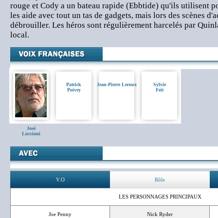
rouge et Cody a un bateau rapide (Ebbtide) qu'ils utilisent 
les aide avec tout un tas de gadgets, mais lors des scènes d'act
débrouiller. Les héros sont régulièrement harcelés par Quinla
local.
Patrick
Jean-Pierre Leroux
Sylvie
Poivey
Feit
José
Luccioni
V.O
Rôle
LES PERSONNAGES PRINCIPAUX
Joe Penny
Nick Ryder