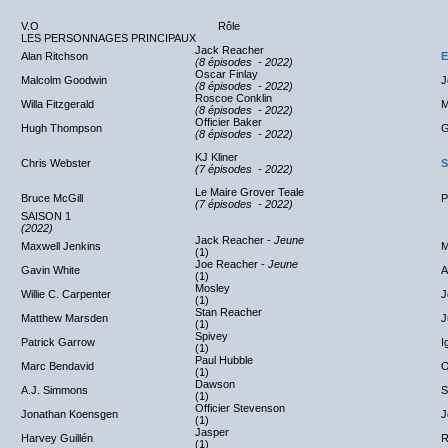
V.O
Rôle
LES PERSONNAGES PRINCIPAUX
Jack Reacher
Alan Ritchson
E
(8 épisodes - 2022)
Oscar Finlay
Malcolm Goodwin
J
(8 épisodes - 2022)
Roscoe Conklin
Willa Fitzgerald
M
(8 épisodes - 2022)
Officier Baker
Hugh Thompson
G
(8 épisodes - 2022)
KJ Kliner
Chris Webster
S
(7 épisodes - 20
22)
Le Maire Grover Teale
Bruce McGill
P
(7 épisodes - 2022)
SAISON 1
(2022)
Jack Reacher -
Jeune
Maxwell Jenkins
M
(1)
Joe Reacher -
Jeune
Gavin White
A
(1)
Mosley
Willie C. Carpenter
J
(1)
Stan Reacher
Matthew Marsden
J
(1)
Spivey
Patrick Garrow
I
(1)
Paul Hubble
Marc Bendavid
O
(1)
Dawson
A.J. Simmons
S
(1)
Officier Stevenson
Jonathan Koensgen
J
(1)
Jasper
Harvey Guillén
R
(1)