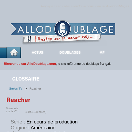
Rejoignez sans plus attendre la communauté
AlloDoublage
!
ACTUS
DOUBLAGES
V.F
Bienvenue sur AlloDoublage.com
, le site référence du doublage français.
Series TV
>
Reacher
Votre avis
sur la VF :
1.7
/5 (128 notes)
Série
: En cours de production
Origine
: Américaine