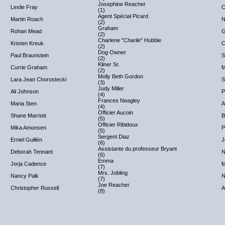
Josephine Reacher
Leslie Fray
C
(1)
Agent Spécial Picard
Martin Roach
N
(2)
Graham
Rohan Mead
G
(2)
Charlene "
Charlie
" Hubble
Kristen Kreuk
C
(2)
Dog Owner
Paul Braunstein
S
(2)
Kliner Sr.
Currie Graham
M
(2)
Molly Beth Gordon
Lara Jean Chorostecki
S
(3)
Judy Miller
Ali Johnson
P
(4)
Frances Neagley
Maria Sten
A
(4)
Officier Aucoin
Shane Marriott
B
(5)
Officier Ribidoux
Mika Amonsen
P
(5)
Sergent Diaz
Erniel Guillén
J
(6)
Assistante du professeur Bryant
Deborah Tennant
N
(6)
Emma
Jorja Cadence
M
(7)
Mrs. Jobling
Nancy Palk
N
(7)
Joe Reacher
Christopher Russell
A
(8)