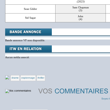
(2023)
Sam Chapman
Sean Gilder
(3)
John
Sid Sagar
(4)
Bande annonce VF non disponible.
Aucun média associé.
drame
espionnage
thriller
Soyez l