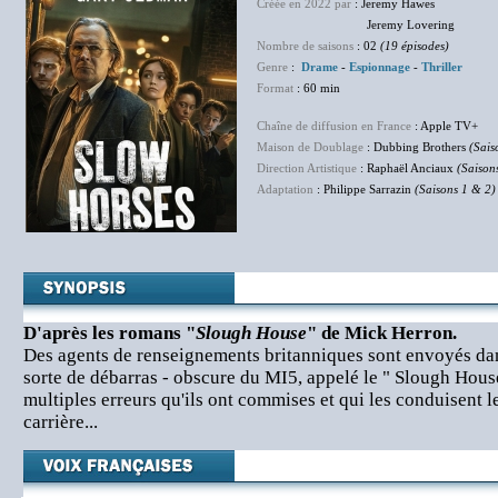
Créée en 2022 par
: Jeremy Hawes
Jeremy Lovering
Nombre de saisons
: 02
(19 épisodes)
Genre
:
Drame
-
Espionnage
-
Thriller
Format
: 60 min
Chaîne de diffusion en France
: Apple TV+
Maison de Doublage
: Dubbing Brothers
(Sais
Direction Artistique
: Raphaël Anciaux
(Saison
Adaptation
: Philippe Sarrazin
(Saisons 1 & 2)
D'après les romans "
Slough House
" de Mick Herron.
Des agents de renseignements britanniques sont envoyés da
sorte de débarras - obscure du MI5, appelé le " Slough House
multiples erreurs qu'ils ont commises et qui les conduisent l
carrière...