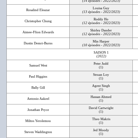
(14 épisodes - 2022/2023)
Louisa Guy
Rosalind Eleazar
(13 épisodes - 2022/2023)
Roddy Ho
Christopher Chung
(12 épisodes - 2022/2023)
Shirley Dander
Aimee-Ffion Edwards
(12 épisodes - 2022/2023)
Min Harper
Dustin Demri-Burns
(10 épisodes - 2022/2023)
SAISON 1
(2022)
Peter Judd
Samuel West
(1)
Struan Loy
Paul Higgins
(1)
Agent Singh
Bally Gill
(1)
Hassan Ahmed
Antonio Aakeel
(1)
David Cartwright
Jonathan Pryce
(1)
Theo Makris
Miltos Yerolemou
(1)
Jed Moody
Steven Waddington
(1)