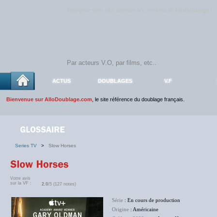
Rejoignez sans plus attendre la communauté
AlloDoublage
!
ACTUS
DOUBLAGES
V.F
Bienvenue sur AlloDoublage.com
, le site référence du doublage français.
Series TV
>
Slow Horses
Votre avis
sur la VF :
2.0
/5 (127 notes)
Série
: En cours de production
Origine
: Américaine