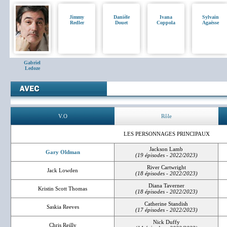
Jimmy
Danièle
Ivana
Sylvain
Redler
Douet
Coppola
Agaësse
Gabriel
Ledoze
V.O
Rôle
LES PERSONNAGES PRINCIPAUX
Jackson Lamb
Gary Oldman
(19 épisodes - 2022/2023)
River Cartwright
Jack Lowden
(18 épisodes - 2022/2023)
Diana Taverner
Kristin Scott Thomas
(18 épisodes - 2022/2023)
Catherine Standish
Saskia Reeves
(17 épisodes - 2022/2023)
Nick Duffy
Chris Reilly