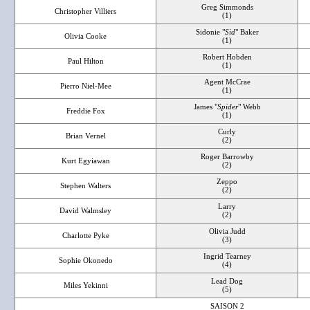
Greg Simmonds
Christopher Villiers
(1)
Sidonie "
Sid
" Baker
Olivia Cooke
(1)
Robert Hobden
Paul Hilton
(1)
Agent McCrae
Pierro Niel-Mee
(1)
James "
Spider
" Webb
Freddie Fox
(1)
Curly
Brian Vernel
(2)
Roger Barrowby
Kurt Egyiawan
(2)
Zeppo
Stephen Walters
(2)
Larry
David Walmsley
(2)
Olivia Judd
Charlotte Pyke
(3)
Ingrid Tearney
Sophie Okonedo
(4)
Lead Dog
Miles Yekinni
(5)
SAISON 2